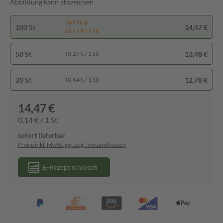
Abbildung kann abweichen
Spartipp
100 St
14,47 €
(0,14 € / 1 St)
50 St
13,48 €
(0,27 € / 1 St)
20 St
12,78 €
(0,64 € / 1 St)
14,47 €
0,14 € / 1 St
sofort lieferbar
Preise inkl. MwSt. ggf. zzgl. Versandkosten
E-Rezept einlösen