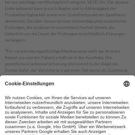
bei uns werktags von Montag bis Freitag bis 18:00 Uhr. Der genaue
Lieferzeitpunkt kann je nach Region und in Abhängigkeit der
Produktverfügbarkeit sowie vom Zustellzeitpunkt des Spediteurs
abweichen. Darüber hinaus können notwendige pharmazeutische
Prüfungen, die zu deiner Arzneimittelsicherheit dienen, die
Lieferfrist um die Dauer der Prüfungen einschließlich Klärungen
verlängern.
4
Für verschreibungspflichtige Medikamente stellt der Arzt ein
Rezept aus und der Patient erhält sie in der Apotheke. Die
gesetzliche Krankenversicherung übernimmt in der Regel die
Kosten dafür, der Versicherte trägt einen Teil davon als Zuzahlung
mit.
Grundsätzlich leisten Mitglieder Zuzahlungen in Höhe von zehn
Prozent des Abgabepreises,
mindestens
jedoch
fünf Euro
und
höchstens zehn Euro.
Es sind jedoch nie mehr als die tatsächlichen
Kosten der Leistung zu entrichten.
Diese Regeln gelten grundsätzlich auch für Online-Apotheken.
Bei Heilmitteln und häuslicher Krankenpflege beträgt die
Zuzahlung zehn Prozent der Kosten sowie zehn Euro je
Verordnung.
Um das Engagement der Versicherten für ihre eigene Gesundheit zu