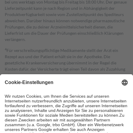
bei uns werktags von Montag bis Freitag bis 18:00 Uhr. Der genaue
Lieferzeitpunkt kann je nach Region und in Abhängigkeit der
Produktverfügbarkeit sowie vom Zustellzeitpunkt des Spediteurs
abweichen. Darüber hinaus können notwendige pharmazeutische
Prüfungen, die zu deiner Arzneimittelsicherheit dienen, die
Lieferfrist um die Dauer der Prüfungen einschließlich Klärungen
verlängern.
4
Für verschreibungspflichtige Medikamente stellt der Arzt ein
Rezept aus und der Patient erhält sie in der Apotheke. Die
gesetzliche Krankenversicherung übernimmt in der Regel die
Kosten dafür, der Versicherte trägt einen Teil davon als Zuzahlung
mit.
Grundsätzlich leisten Mitglieder Zuzahlungen in Höhe von zehn
Prozent des Abgabepreises,
mindestens
jedoch
fünf Euro
und
höchstens zehn Euro.
Es sind jedoch nie mehr als die tatsächlichen
Kosten der Leistung zu entrichten.
Diese Regeln gelten grundsätzlich auch für Online-Apotheken.
Bei Heilmitteln und häuslicher Krankenpflege beträgt die
Zuzahlung zehn Prozent der Kosten sowie zehn Euro je
Verordnung.
Um das Engagement der Versicherten für ihre eigene Gesundheit zu