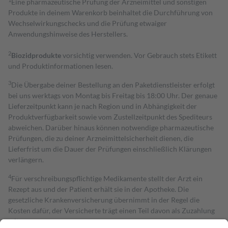
Eine pharmazeutische Prüfung der Arzneimittel und sonstigen
Produkte in deinem Warenkorb beinhaltet die Durchführung von
Wechselwirkungschecks und die Prüfung etwaiger
Anwendungshinweise des Herstellers.
2
Biozidprodukte
vorsichtig verwenden. Vor Gebrauch stets Etikett
und Produktinformationen lesen.
3
Die Übergabe deiner Bestellung an den Paketdienstleister erfolgt
bei uns werktags von Montag bis Freitag bis 18:00 Uhr. Der genaue
Lieferzeitpunkt kann je nach Region und in Abhängigkeit der
Produktverfügbarkeit sowie vom Zustellzeitpunkt des Spediteurs
abweichen. Darüber hinaus können notwendige pharmazeutische
Prüfungen, die zu deiner Arzneimittelsicherheit dienen, die
Lieferfrist um die Dauer der Prüfungen einschließlich Klärungen
verlängern.
4
Für verschreibungspflichtige Medikamente stellt der Arzt ein
Rezept aus und der Patient erhält sie in der Apotheke. Die
gesetzliche Krankenversicherung übernimmt in der Regel die
Kosten dafür, der Versicherte trägt einen Teil davon als Zuzahlung
mit.