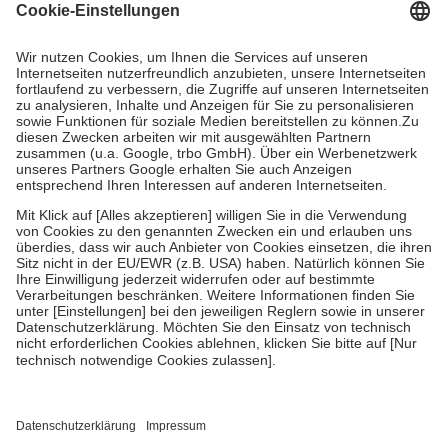
Grundsätzlich leisten Mitglieder Zuzahlungen in Höhe von zehn
Prozent des Abgabepreises,
mindestens
jedoch
fünf Euro
und
höchstens zehn Euro.
Es sind jedoch nie mehr als die tatsächlichen
Kosten der Leistung zu entrichten.
Diese Regeln gelten grundsätzlich auch für Online-Apotheken.
Bei Heilmitteln und häuslicher Krankenpflege beträgt die
Zuzahlung zehn Prozent der Kosten sowie zehn Euro je
Verordnung.
Um das Engagement der Versicherten für ihre eigene Gesundheit zu
stärken und die besondere Stellung der Familie zu unterstützen,
fallen
keine Zuzahlungen
an bei:
• Kindern und Jugendlichen bis zum vollendeten 18. Lebensjahr
mit Ausnahme der Fahrkosten
• Untersuchungen zur Vorsorge und Früherkennung, die von der
GKV getragen werden
• empfohlenen Schutzimpfungen
• Harn- und Blutteststreifen
Wir nutzen Trusted Shops als unabhängigen Dienstleister für die
Einholung von Bewertungen. Trusted Shops hat Maßnahmen
getroffen, um sicherzustellen, dass es sich um echte Bewertungen
handelt. Mehr Informationen findest du hier: