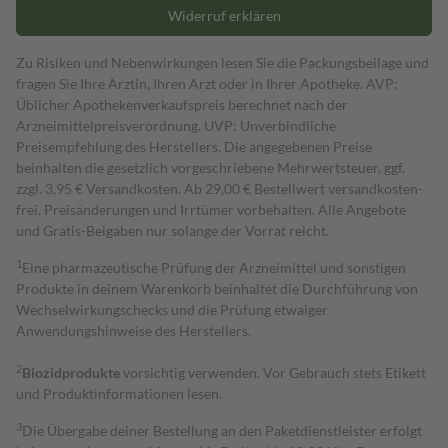
Widerruf erklären
Zu Risiken und Nebenwirkungen lesen Sie die Packungsbeilage und
fragen Sie Ihre Ärztin, Ihren Arzt oder in Ihrer Apotheke. AVP:
Üblicher Apothekenverkaufspreis berechnet nach der
Arzneimittelpreisverordnung. UVP: Unverbindliche
Preisempfehlung des Herstellers. Die angegebenen Preise
beinhalten die gesetzlich vorgeschriebene Mehrwertsteuer, ggf.
zzgl. 3,95 € Versandkosten. Ab 29,00 € Bestell­wert versand­kosten­
frei. Preisänderungen und Irrtümer vorbehalten. Alle Angebote
und Gratis-Beigaben nur solange der Vorrat reicht.
1
Eine pharmazeutische Prüfung der Arzneimittel und sonstigen
Produkte in deinem Warenkorb beinhaltet die Durchführung von
Wechselwirkungschecks und die Prüfung etwaiger
Anwendungshinweise des Herstellers.
2
Biozidprodukte
vorsichtig verwenden. Vor Gebrauch stets Etikett
und Produktinformationen lesen.
3
Die Übergabe deiner Bestellung an den Paketdienstleister erfolgt