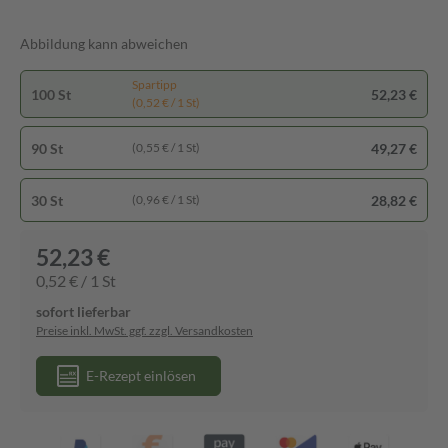
Abbildung kann abweichen
Spartipp
100 St
52,23 €
(0,52 € / 1 St)
90 St
49,27 €
(0,55 € / 1 St)
30 St
28,82 €
(0,96 € / 1 St)
52,23 €
0,52 € / 1 St
sofort lieferbar
Preise inkl. MwSt. ggf. zzgl. Versandkosten
E-Rezept einlösen