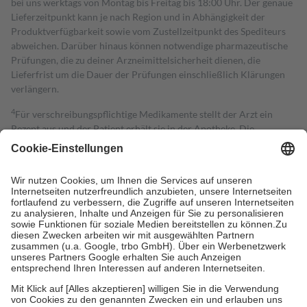
bei uns werktags von Montag bis Freitag bis 18:00 Uhr. Der genaue
Lieferzeitpunkt kann je nach Region und in Abhängigkeit der
Produktverfügbarkeit sowie vom Zustellzeitpunkt des Spediteurs
abweichen. Darüber hinaus können notwendige pharmazeutische
Prüfungen, die zu deiner Arzneimittelsicherheit dienen, die
Lieferfrist um die Dauer der Prüfungen einschließlich Klärungen
verlängern.
4
Für verschreibungspflichtige Medikamente stellt der Arzt ein
Rezept aus und der Patient erhält sie in der Apotheke. Die
gesetzliche Krankenversicherung übernimmt in der Regel die
Kosten dafür, der Versicherte trägt einen Teil davon als Zuzahlung
mit.
Grundsätzlich leisten Mitglieder Zuzahlungen in Höhe von zehn
Prozent des Abgabepreises,
mindestens
jedoch
fünf Euro
und
höchstens zehn Euro.
Es sind jedoch nie mehr als die tatsächlichen
Kosten der Leistung zu entrichten.
Diese Regeln gelten grundsätzlich auch für Online-Apotheken.
Bei Heilmitteln und häuslicher Krankenpflege beträgt die
Zuzahlung zehn Prozent der Kosten sowie zehn Euro je
Verordnung.
Um das Engagement der Versicherten für ihre eigene Gesundheit zu