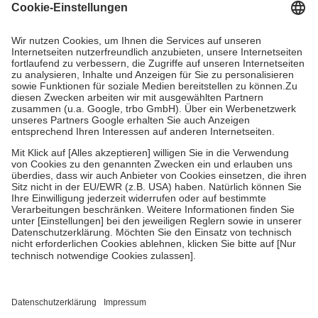
Grundsätzlich leisten Mitglieder Zuzahlungen in Höhe von zehn
Prozent des Abgabepreises,
mindestens
jedoch
fünf Euro
und
höchstens zehn Euro.
Es sind jedoch nie mehr als die tatsächlichen
Kosten der Leistung zu entrichten.
Diese Regeln gelten grundsätzlich auch für Online-Apotheken.
Bei Heilmitteln und häuslicher Krankenpflege beträgt die
Zuzahlung zehn Prozent der Kosten sowie zehn Euro je
Verordnung.
Um das Engagement der Versicherten für ihre eigene Gesundheit zu
stärken und die besondere Stellung der Familie zu unterstützen,
fallen
keine Zuzahlungen
an bei:
• Kindern und Jugendlichen bis zum vollendeten 18. Lebensjahr
mit Ausnahme der Fahrkosten
• Untersuchungen zur Vorsorge und Früherkennung, die von der
GKV getragen werden
• empfohlenen Schutzimpfungen
• Harn- und Blutteststreifen
Wir nutzen Trusted Shops als unabhängigen Dienstleister für die
Einholung von Bewertungen. Trusted Shops hat Maßnahmen
getroffen, um sicherzustellen, dass es sich um echte Bewertungen
handelt. Mehr Informationen findest du hier: