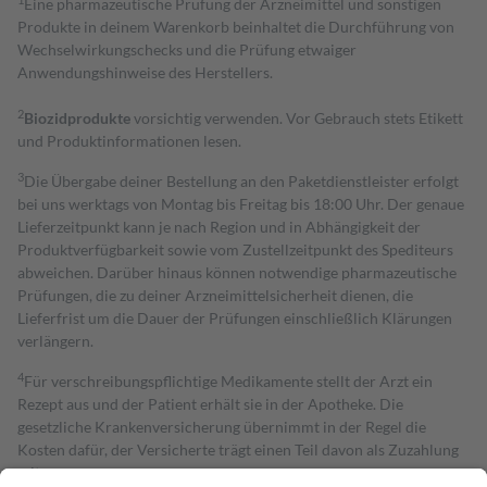
Eine pharmazeutische Prüfung der Arzneimittel und sonstigen
Produkte in deinem Warenkorb beinhaltet die Durchführung von
Wechselwirkungschecks und die Prüfung etwaiger
Anwendungshinweise des Herstellers.
2
Biozidprodukte
vorsichtig verwenden. Vor Gebrauch stets Etikett
und Produktinformationen lesen.
3
Die Übergabe deiner Bestellung an den Paketdienstleister erfolgt
bei uns werktags von Montag bis Freitag bis 18:00 Uhr. Der genaue
Lieferzeitpunkt kann je nach Region und in Abhängigkeit der
Produktverfügbarkeit sowie vom Zustellzeitpunkt des Spediteurs
abweichen. Darüber hinaus können notwendige pharmazeutische
Prüfungen, die zu deiner Arzneimittelsicherheit dienen, die
Lieferfrist um die Dauer der Prüfungen einschließlich Klärungen
verlängern.
4
Für verschreibungspflichtige Medikamente stellt der Arzt ein
Rezept aus und der Patient erhält sie in der Apotheke. Die
gesetzliche Krankenversicherung übernimmt in der Regel die
Kosten dafür, der Versicherte trägt einen Teil davon als Zuzahlung
mit.