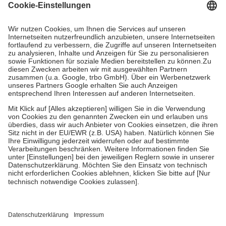
Grundsätzlich leisten Mitglieder Zuzahlungen in Höhe von zehn
Prozent des Abgabepreises,
mindestens
jedoch
fünf Euro
und
höchstens zehn Euro.
Es sind jedoch nie mehr als die tatsächlichen
Kosten der Leistung zu entrichten.
Diese Regeln gelten grundsätzlich auch für Online-Apotheken.
Bei Heilmitteln und häuslicher Krankenpflege beträgt die
Zuzahlung zehn Prozent der Kosten sowie zehn Euro je
Verordnung.
Um das Engagement der Versicherten für ihre eigene Gesundheit zu
stärken und die besondere Stellung der Familie zu unterstützen,
fallen
keine Zuzahlungen
an bei:
• Kindern und Jugendlichen bis zum vollendeten 18. Lebensjahr
mit Ausnahme der Fahrkosten
• Untersuchungen zur Vorsorge und Früherkennung, die von der
GKV getragen werden
• empfohlenen Schutzimpfungen
• Harn- und Blutteststreifen
Wir nutzen Trusted Shops als unabhängigen Dienstleister für die
Einholung von Bewertungen. Trusted Shops hat Maßnahmen
getroffen, um sicherzustellen, dass es sich um echte Bewertungen
handelt. Mehr Informationen findest du hier: