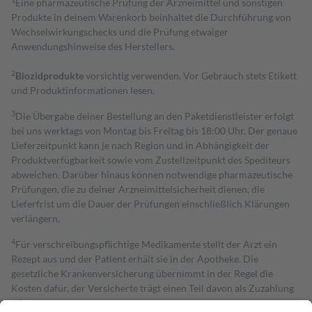
Eine pharmazeutische Prüfung der Arzneimittel und sonstigen
Produkte in deinem Warenkorb beinhaltet die Durchführung von
Wechselwirkungschecks und die Prüfung etwaiger
Anwendungshinweise des Herstellers.
2
Biozidprodukte
vorsichtig verwenden. Vor Gebrauch stets Etikett
und Produktinformationen lesen.
3
Die Übergabe deiner Bestellung an den Paketdienstleister erfolgt
bei uns werktags von Montag bis Freitag bis 18:00 Uhr. Der genaue
Lieferzeitpunkt kann je nach Region und in Abhängigkeit der
Produktverfügbarkeit sowie vom Zustellzeitpunkt des Spediteurs
abweichen. Darüber hinaus können notwendige pharmazeutische
Prüfungen, die zu deiner Arzneimittelsicherheit dienen, die
Lieferfrist um die Dauer der Prüfungen einschließlich Klärungen
verlängern.
4
Für verschreibungspflichtige Medikamente stellt der Arzt ein
Rezept aus und der Patient erhält sie in der Apotheke. Die
gesetzliche Krankenversicherung übernimmt in der Regel die
Kosten dafür, der Versicherte trägt einen Teil davon als Zuzahlung
mit.