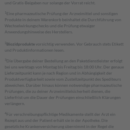
und Gratis-Beigaben nur solange der Vorrat reicht.
1
Eine pharmazeutische Prüfung der Arzneimittel und sonstigen
Produkte in deinem Warenkorb beinhaltet die Durchführung von
Wechselwirkungschecks und die Prüfung etwaiger
Anwendungshinweise des Herstellers.
2
Biozidprodukte
vorsichtig verwenden. Vor Gebrauch stets Etikett
und Produktinformationen lesen.
3
Die Übergabe deiner Bestellung an den Paketdienstleister erfolgt
bei uns werktags von Montag bis Freitag bis 18:00 Uhr. Der genaue
Lieferzeitpunkt kann je nach Region und in Abhängigkeit der
Produktverfügbarkeit sowie vom Zustellzeitpunkt des Spediteurs
abweichen. Darüber hinaus können notwendige pharmazeutische
Prüfungen, die zu deiner Arzneimittelsicherheit dienen, die
Lieferfrist um die Dauer der Prüfungen einschließlich Klärungen
verlängern.
4
Für verschreibungspflichtige Medikamente stellt der Arzt ein
Rezept aus und der Patient erhält sie in der Apotheke. Die
gesetzliche Krankenversicherung übernimmt in der Regel die