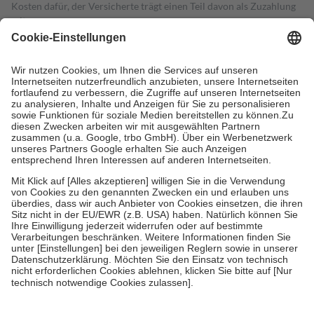
Kosten dafür, der Versicherte trägt einen Teil davon als Zuzahlung
mit.
Grundsätzlich leisten Mitglieder Zuzahlungen in Höhe von zehn
Prozent des Abgabepreises,
mindestens
jedoch
fünf Euro
und
höchstens zehn Euro.
Es sind jedoch nie mehr als die tatsächlichen
Kosten der Leistung zu entrichten.
Diese Regeln gelten grundsätzlich auch für Online-Apotheken.
Bei Heilmitteln und häuslicher Krankenpflege beträgt die
Zuzahlung zehn Prozent der Kosten sowie zehn Euro je
Verordnung.
Um das Engagement der Versicherten für ihre eigene Gesundheit zu
stärken und die besondere Stellung der Familie zu unterstützen,
fallen
keine Zuzahlungen
an bei:
• Kindern und Jugendlichen bis zum vollendeten 18. Lebensjahr
mit Ausnahme der Fahrkosten
• Untersuchungen zur Vorsorge und Früherkennung, die von der
GKV getragen werden
• empfohlenen Schutzimpfungen
• Harn- und Blutteststreifen
Wir nutzen Trusted Shops als unabhängigen Dienstleister für die
Einholung von Bewertungen. Trusted Shops hat Maßnahmen