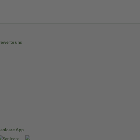
Bewerte uns
Sanicare App