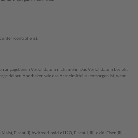
unter Kontrolle ist.
en angegebenen Verfalldatum nicht mehr. Das Verfalldatum bezieht
rage deinen Apotheker, wie das Arzneimittel zu entsorgen ist, wenn
), Eisen(III)-hydroxid-oxid x H2O, Eisen(II, III)-oxid, Eisen(III)-