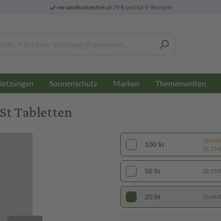
versandkostenfrei
ab 29 € und für E-Rezepte
letzungen
Sonnenschutz
Marken
Themenwelten
St Tabletten
Sparti
100 St
(0,25 € 
50 St
(0,35 € 
20 St
(0,68 € 