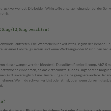
ruck verwendet. Die beiden Wirkstoffe ergänzen einander bei der Senk
zielt.
Z 5mg/12,5mg beachten?
windel auftreten. Die Wahrscheinlichkeit ist zu Beginn der Behandlung
 Steuer eines Fahrzeugs setzen und keine Werkzeuge oder Maschinen bedi
wenn du schwanger werden könntest). Du solltest Ramipril comp. AbZ 5 
schaftswoche einnehmen, da das Arzneimittel für das Ungeborene möglic
en Arzt unverzüglich. Eine Umstellung auf eine geeignete andere Behand
einnehmen. Wenn du schwanger bist oder stillst, oder wenn du vermutest, 
t.
en?
 Arztes ein. Bitte frage bei deinem Arzt oder Apotheker nach, wenn du