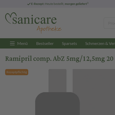
3
E-Rezept:
Heute bestellt,
morgen geliefert
Menü
Bestseller
Sparsets
Schmerzen & Ver
Ramipril comp. AbZ 5mg/12,5mg 20 
Rezeptpflichtig