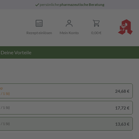
persönliche
pharmazeutische Beratung
Rezept einlösen
Mein Konto
0,00 €
Deine Vorteile
pp
24,68 €
/ 1 St)
17,72 €
/ 1 St)
13,63 €
/ 1 St)