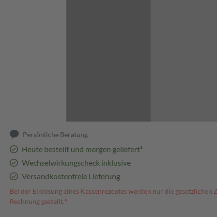
Abbildung kann abweichen
Persönliche Beratung
Heute bestellt und morgen geliefert³
Wechselwirkungscheck inklusive
Versandkostenfreie Lieferung
Bei der Einlösung eines Kassenrezeptes werden nur die gesetzlichen 
Rechnung gestellt.⁴