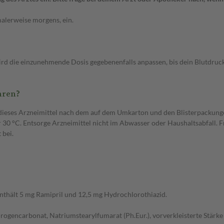
malerweise morgens, ein.
d die einzunehmende Dosis gegebenenfalls anpassen, bis dein Blutdruck 
hren?
 dieses Arzneimittel nach dem auf dem Umkarton und den Blisterpackung
r 30 °C. Entsorge Arzneimittel nicht im Abwasser oder Haushaltsabfall. F
 bei.
enthält 5 mg Ramipril und 12,5 mg Hydrochlorothiazid.
encarbonat, Natriumstearylfumarat (Ph.Eur.), vorverkleisterte Stärke (Mais