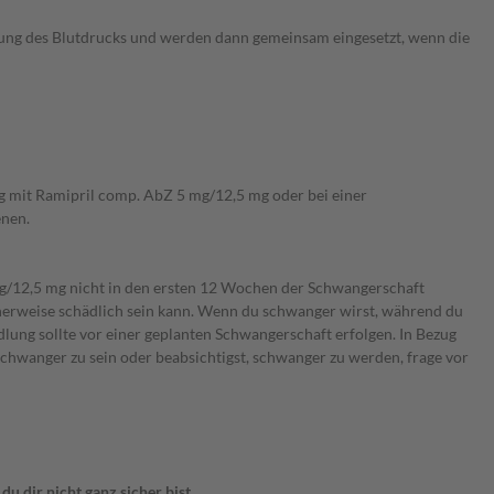
ung des Blutdrucks und werden dann gemeinsam eingesetzt, wenn die
 mit Ramipril comp. AbZ 5 mg/12,5 mg oder bei einer
enen.
mg/12,5 mg nicht in den ersten 12 Wochen der Schwangerschaft
herweise schädlich sein kann. Wenn du schwanger wirst, während du
lung sollte vor einer geplanten Schwangerschaft erfolgen. In Bezug
schwanger zu sein oder beabsichtigst, schwanger zu werden, frage vor
 dir nicht ganz sicher bist.