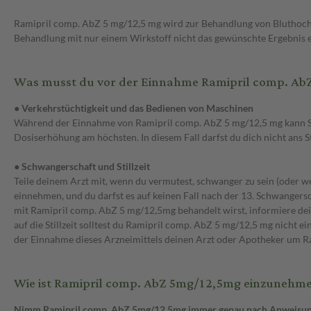
Ramipril comp. AbZ 5 mg/12,5 mg wird zur Behandlung von Bluthochd
Behandlung mit nur einem Wirkstoff nicht das gewünschte Ergebnis er
Was musst du vor der Einnahme Ramipril comp. Ab
● Verkehrstüchtigkeit und das Bedienen von Maschinen
Während der Einnahme von Ramipril comp. AbZ 5 mg/12,5 mg kann Sch
Dosiserhöhung am höchsten. In diesem Fall darfst du dich nicht ans
● Schwangerschaft und Stillzeit
Teile deinem Arzt mit, wenn du vermutest, schwanger zu sein (oder 
einnehmen, und du darfst es auf keinen Fall nach der 13. Schwanger
mit Ramipril comp. AbZ 5 mg/12,5mg behandelt wirst, informiere dein
auf die Stillzeit solltest du Ramipril comp. AbZ 5 mg/12,5 mg nicht 
der Einnahme dieses Arzneimittels deinen Arzt oder Apotheker um Ra
Wie ist Ramipril comp. AbZ 5mg/12,5mg einzunehm
Nimm Ramipril comp. AbZ 5mg/12,5mg immer genau nach Anweisung des