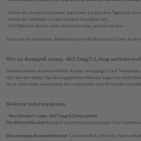
· Nimm das Arzneimittel jeden Tag immer zur gleichen Tageszeit, nor
· Nimm die Tabletten mit ausreichend Flüssigkeit ein.
· Die Tabletten dürfen nicht zerkleinert oder zerkaut werden.
Dosis des Arzneimittels: Behandlung von Bluthochdruck Dein Arzt wir
Wie ist Ramipril comp. AbZ 5mg/12,5mg aufzubewa
Bewahre dieses Arzneimittel für Kinder unzugänglich auf. Verwende
sich auf den letzten Tag des angegebenen Monats. Lagere es nicht übe
du es nicht mehr verwendest. Du trägst damit zum Schutz der Umwelt
Weitere Informationen
·
Was Ramipril comp. AbZ 5mg/12,5mg enthält
Die Wirkstoffe sind
Ramipril und Hydrochlorothiazid. Eine Tablette 
Die sonstigen
Bestandteile sind
: Calciumsulfat-Dihydrat, Natriumhydrog