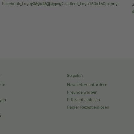
e
So geht's
nto
Newsletter anfordern
Freunde werben
gen
E-Rezept einlösen
Papier Rezept einlösen
g