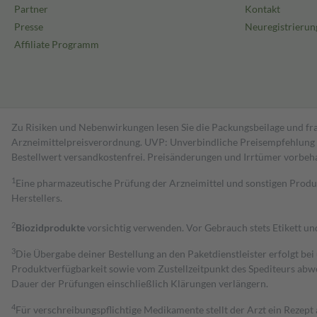
Partner
Kontakt
Presse
Neuregistrierun
Affiliate Programm
Zu Risiken und Nebenwirkungen lesen Sie die Packungsbeilage und fra
Arzneimittelpreisverordnung. UVP: Unverbindliche Preisempfehlung de
Bestell­wert versand­kosten­frei. Preisänderungen und Irrtümer vorbeh
1
Eine pharmazeutische Prüfung der Arzneimittel und sonstigen Pro
Herstellers.
2
Biozidprodukte
vorsichtig verwenden. Vor Gebrauch stets Etikett u
3
Die Übergabe deiner Bestellung an den Paketdienstleister erfolgt bei
Produktverfügbarkeit sowie vom Zustellzeitpunkt des Spediteurs abwe
Dauer der Prüfungen einschließlich Klärungen verlängern.
4
Für verschreibungspflichtige Medikamente stellt der Arzt ein Rezept 