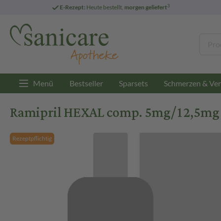
3
E-Rezept:
Heute bestellt,
morgen geliefert
Menü
Bestseller
Sparsets
Schmerzen & Ver
Ramipril HEXAL comp. 5mg/12,5mg 
Rezeptpflichtig