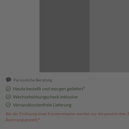
Abbildung kann abweichen
Persönliche Beratung
Heute bestellt und morgen geliefert³
Wechselwirkungscheck inklusive
Versandkostenfreie Lieferung
Bei der Einlösung eines Kassenrezeptes werden nur die gesetzlichen 
Rechnung gestellt.⁴