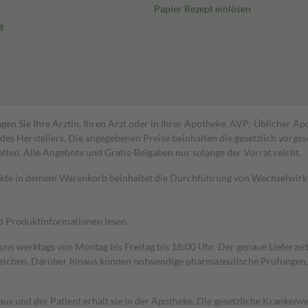
Papier Rezept einlösen
g
gen Sie Ihre Ärztin, Ihren Arzt oder in Ihrer Apotheke. AVP: Üblicher A
s Herstellers. Die angegebenen Preise beinhalten die gesetzlich vorgesc
alten. Alle Angebote und Gratis-Beigaben nur solange der Vorrat reicht.
dukte in deinem Warenkorb beinhaltet die Durchführung von Wechselwir
nd Produktinformationen lesen.
 uns werktags von Montag bis Freitag bis 18:00 Uhr. Der genaue Lieferze
ichen. Darüber hinaus können notwendige pharmazeutische Prüfungen, die
aus und der Patient erhält sie in der Apotheke. Die gesetzliche Krankenv