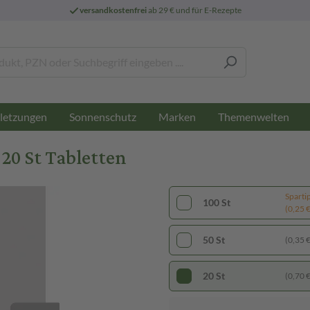
versandkostenfrei
ab 29 € und für E-Rezepte
letzungen
Sonnenschutz
Marken
Themenwelten
20 St Tabletten
Sparti
100 St
(0,25 € 
50 St
(0,35 € 
20 St
(0,70 € 