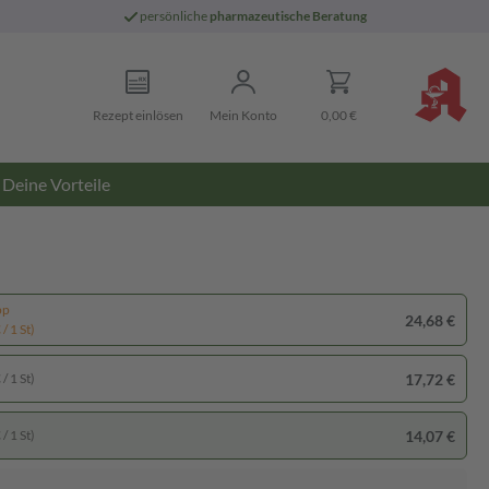
persönliche
pharmazeutische Beratung
Rezept einlösen
Mein Konto
0,00 €
Deine Vorteile
pp
24,68 €
/ 1 St)
17,72 €
/ 1 St)
14,07 €
/ 1 St)