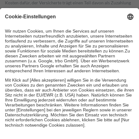
Kosten dafür, der Versicherte trägt einen Teil davon als Zuzahlung
mit.
Grundsätzlich leisten Mitglieder Zuzahlungen in Höhe von zehn
Prozent des Abgabepreises,
mindestens
jedoch
fünf Euro
und
höchstens zehn Euro.
Es sind jedoch nie mehr als die tatsächlichen
Kosten der Leistung zu entrichten.
Diese Regeln gelten grundsätzlich auch für Online-Apotheken.
Bei Heilmitteln und häuslicher Krankenpflege beträgt die
Zuzahlung zehn Prozent der Kosten sowie zehn Euro je
Verordnung.
Um das Engagement der Versicherten für ihre eigene Gesundheit zu
stärken und die besondere Stellung der Familie zu unterstützen,
fallen
keine Zuzahlungen
an bei:
• Kindern und Jugendlichen bis zum vollendeten 18. Lebensjahr
mit Ausnahme der Fahrkosten
• Untersuchungen zur Vorsorge und Früherkennung, die von der
GKV getragen werden
• empfohlenen Schutzimpfungen
• Harn- und Blutteststreifen
Wir nutzen Trusted Shops als unabhängigen Dienstleister für die
Einholung von Bewertungen. Trusted Shops hat Maßnahmen