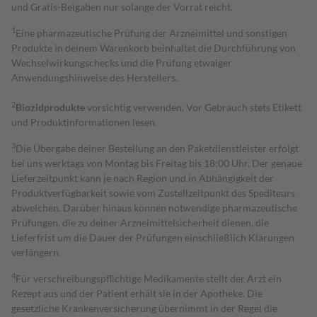
und Gratis-Beigaben nur solange der Vorrat reicht.
1
Eine pharmazeutische Prüfung der Arzneimittel und sonstigen
Produkte in deinem Warenkorb beinhaltet die Durchführung von
Wechselwirkungschecks und die Prüfung etwaiger
Anwendungshinweise des Herstellers.
2
Biozidprodukte
vorsichtig verwenden. Vor Gebrauch stets Etikett
und Produktinformationen lesen.
3
Die Übergabe deiner Bestellung an den Paketdienstleister erfolgt
bei uns werktags von Montag bis Freitag bis 18:00 Uhr. Der genaue
Lieferzeitpunkt kann je nach Region und in Abhängigkeit der
Produktverfügbarkeit sowie vom Zustellzeitpunkt des Spediteurs
abweichen. Darüber hinaus können notwendige pharmazeutische
Prüfungen, die zu deiner Arzneimittelsicherheit dienen, die
Lieferfrist um die Dauer der Prüfungen einschließlich Klärungen
verlängern.
4
Für verschreibungspflichtige Medikamente stellt der Arzt ein
Rezept aus und der Patient erhält sie in der Apotheke. Die
gesetzliche Krankenversicherung übernimmt in der Regel die