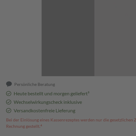
Abbildung kann abweichen
Persönliche Beratung
Heute bestellt und morgen geliefert³
Wechselwirkungscheck inklusive
Versandkostenfreie Lieferung
Bei der Einlösung eines Kassenrezeptes werden nur die gesetzlichen 
Rechnung gestellt.⁴