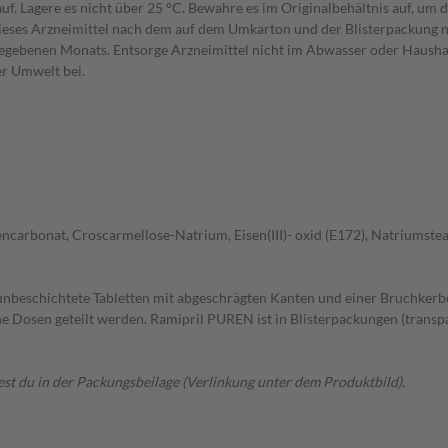
. Lagere es nicht über 25 °C. Bewahre es im Originalbehältnis auf, um d
t dieses Arzneimittel nach dem auf dem Umkarton und der Blisterpackung
gegebenen Monats. Entsorge Arzneimittel nicht im Abwasser oder Haushal
er Umwelt bei.
carbonat, Croscarmellose-Natrium, Eisen(III)- oxid (E172), Natriumstear
unbeschichtete Tabletten mit abgeschrägten Kanten und einer Bruchkerbe
leiche Dosen geteilt werden. Ramipril PUREN ist in Blisterpackungen (t
t du in der Packungsbeilage (Verlinkung unter dem Produktbild).