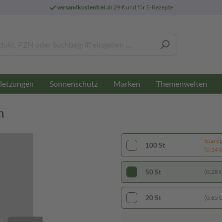
versandkostenfrei
ab 29 € und für E-Rezepte
letzungen
Sonnenschutz
Marken
Themenwelten
n
Sparti
100 St
(0,14 € 
50 St
(0,28 € 
20 St
(0,65 € 