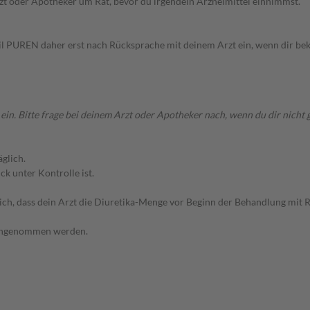
rzt oder Apotheker um Rat, bevor du irgendein Arzneimittel einnimmst.
l PUREN daher erst nach Rücksprache mit deinem Arzt ein, wenn dir beka
 Bitte frage bei deinem Arzt oder Apotheker nach, wenn du dir nicht ga
glich.
k unter Kontrolle ist.
lich, dass dein Arzt die Diuretika-Menge vor Beginn der Behandlung mit R
eingenommen werden.