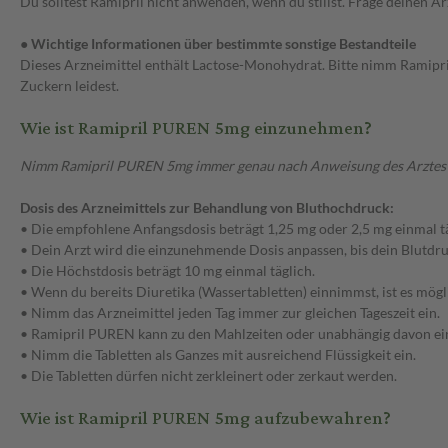
Du solltest Ramipril nicht anwenden, wenn du stillst. Frage deinen A
● Wichtige Informationen über bestimmte sonstige Bestandteile
Dieses Arzneimittel enthält Lactose-Monohydrat. Bitte nimm Ramipri
Zuckern leidest.
Wie ist Ramipril PUREN 5mg einzunehmen?
Nimm Ramipril PUREN 5mg immer genau nach Anweisung des Arztes ein.
Dosis des Arzneimittels zur Behandlung von Bluthochdruck:
• Die empfohlene Anfangsdosis beträgt 1,25 mg oder 2,5 mg einmal tä
• Dein Arzt wird die einzunehmende Dosis anpassen, bis dein Blutdruc
• Die Höchstdosis beträgt 10 mg einmal täglich.
• Wenn du bereits Diuretika (Wassertabletten) einnimmst, ist es mög
• Nimm das Arzneimittel jeden Tag immer zur gleichen Tageszeit ein.
• Ramipril PUREN kann zu den Mahlzeiten oder unabhängig davon 
• Nimm die Tabletten als Ganzes mit ausreichend Flüssigkeit ein.
• Die Tabletten dürfen nicht zerkleinert oder zerkaut werden.
Wie ist Ramipril PUREN 5mg aufzubewahren?