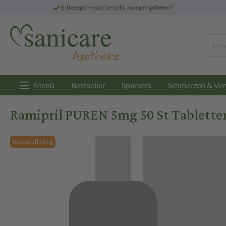
3
E-Rezept:
Heute bestellt,
morgen geliefert
Menü
Bestseller
Sparsets
Schmerzen & Ver
Ramipril PUREN 5mg 50 St Tablette
Rezeptpflichtig