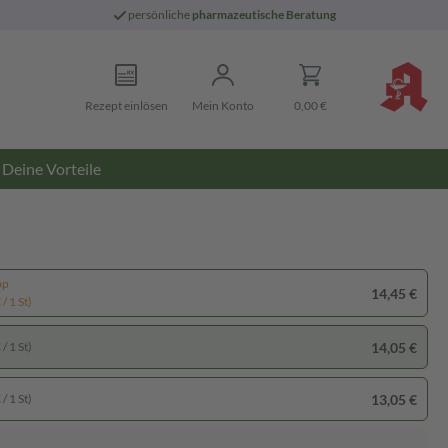
persönliche
pharmazeutische Beratung
Rezept einlösen
Mein Konto
0,00 €
Deine Vorteile
pp
14,45 €
/ 1 St)
14,05 €
/ 1 St)
13,05 €
/ 1 St)