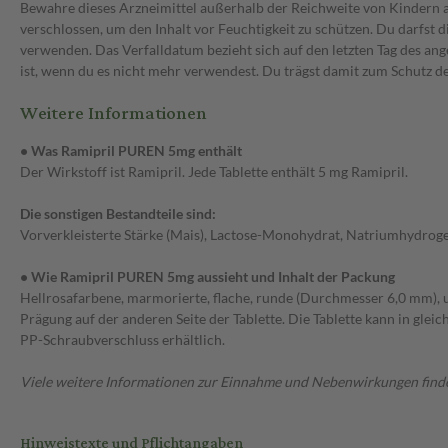
Bewahre dieses Arzneimittel außerhalb der Reichweite von Kindern auf
verschlossen, um den Inhalt vor Feuchtigkeit zu schützen. Du darfs
verwenden. Das Verfalldatum bezieht sich auf den letzten Tag des an
ist, wenn du es nicht mehr verwendest. Du trägst damit zum Schutz d
Weitere Informationen
• Was Ramipril PUREN 5mg enthält
Der Wirkstoff ist Ramipril. Jede Tablette enthält 5 mg Ramipril.
Die sonstigen Bestandteile sind:
Vorverkleisterte Stärke (Mais), Lactose-Monohydrat, Natriumhydrogen
• Wie Ramipril PUREN 5mg aussieht und Inhalt der Packung
Hellrosafarbene, marmorierte, flache, runde (Durchmesser 6,0 mm), 
Prägung auf der anderen Seite der Tablette. Die Tablette kann in g
PP-Schraubverschluss erhältlich.
Viele weitere Informationen zur Einnahme und Nebenwirkungen findes
Hinweistexte und Pflichtangaben