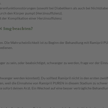
.
renfunktionsstörungen (sowohl bei Diabetikern als auch bei Nichtdiabet
rch den Körper pumpt (Herzinsuffizienz).
 der Komplikation einer Herzinsuffizienz.
N 5mg beachten?
 Die Wahrscheinlichkeit ist zu Beginn der Behandlung mit Ramipril PUR
bedienen.
ger zu sein, oder beabsichtigst, schwanger zu werden, frage vor der Ein
schwanger werden könntest). Du solltest Ramipril nicht in den ersten z
en, weil die Einnahme von Ramipril PUREN in diesem Stadium zu schwe
 sofort deinen Arzt. Ein Wechsel auf eine besser verträgliche Behandlun