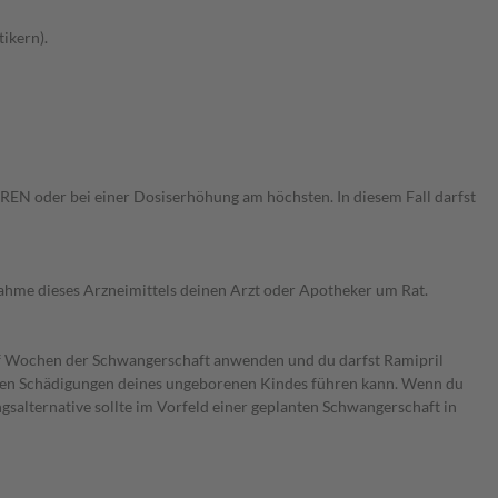
ikern).
EN oder bei einer Dosiserhöhung am höchsten. In diesem Fall darfst
nahme dieses Arzneimittels deinen Arzt oder Apotheker um Rat.
wölf Wochen der Schwangerschaft anwenden und du darfst Ramipril
ren Schädigungen deines ungeborenen Kindes führen kann. Wenn du
gsalternative sollte im Vorfeld einer geplanten Schwangerschaft in