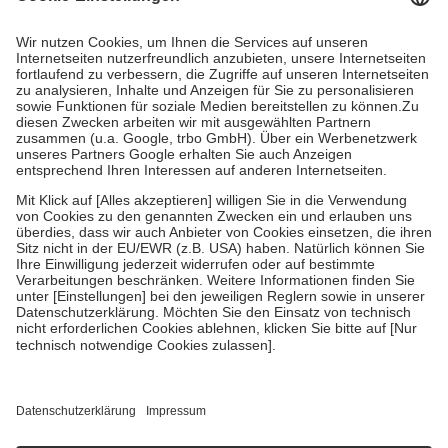
Kosten dafür, der Versicherte trägt einen Teil davon als Zuzahlung
mit.
Grundsätzlich leisten Mitglieder Zuzahlungen in Höhe von zehn
Prozent des Abgabepreises,
mindestens
jedoch
fünf Euro
und
höchstens zehn Euro.
Es sind jedoch nie mehr als die tatsächlichen
Kosten der Leistung zu entrichten.
Diese Regeln gelten grundsätzlich auch für Online-Apotheken.
Bei Heilmitteln und häuslicher Krankenpflege beträgt die
Zuzahlung zehn Prozent der Kosten sowie zehn Euro je
Verordnung.
Um das Engagement der Versicherten für ihre eigene Gesundheit zu
stärken und die besondere Stellung der Familie zu unterstützen,
fallen
keine Zuzahlungen
an bei:
• Kindern und Jugendlichen bis zum vollendeten 18. Lebensjahr
mit Ausnahme der Fahrkosten
• Untersuchungen zur Vorsorge und Früherkennung, die von der
GKV getragen werden
• empfohlenen Schutzimpfungen
• Harn- und Blutteststreifen
Wir nutzen Trusted Shops als unabhängigen Dienstleister für die
Einholung von Bewertungen. Trusted Shops hat Maßnahmen