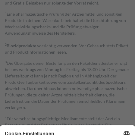
und Gratis-Beigaben nur solange der Vorrat reicht.
1
Eine pharmazeutische Prüfung der Arzneimittel und sonstigen
Produkte in deinem Warenkorb beinhaltet die Durchführung von
Wechselwirkungschecks und die Prüfung etwaiger
Anwendungshinweise des Herstellers.
2
Biozidprodukte
vorsichtig verwenden. Vor Gebrauch stets Etikett
und Produktinformationen lesen.
3
Die Übergabe deiner Bestellung an den Paketdienstleister erfolgt
bei uns werktags von Montag bis Freitag bis 18:00 Uhr. Der genaue
Lieferzeitpunkt kann je nach Region und in Abhängigkeit der
Produktverfügbarkeit sowie vom Zustellzeitpunkt des Spediteurs
abweichen. Darüber hinaus können notwendige pharmazeutische
Prüfungen, die zu deiner Arzneimittelsicherheit dienen, die
Lieferfrist um die Dauer der Prüfungen einschließlich Klärungen
verlängern.
4
Für verschreibungspflichtige Medikamente stellt der Arzt ein
Rezept aus und der Patient erhält sie in der Apotheke. Die
gesetzliche Krankenversicherung übernimmt in der Regel die