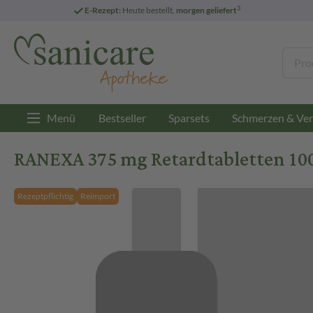
3
E-Rezept:
Heute bestellt,
morgen geliefert
Menü
Bestseller
Sparsets
Schmerzen & Ver
RANEXA 375 mg Retardtabletten 100
Rezeptpflichtig
Reimport