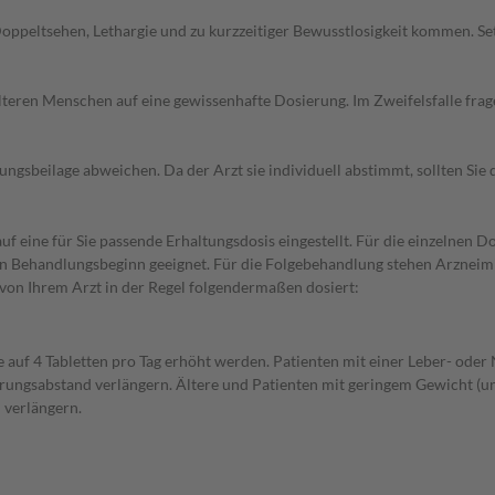
Doppeltsehen, Lethargie und zu kurzzeitiger Bewusstlosigkeit kommen. S
d älteren Menschen auf eine gewissenhafte Dosierung. Im Zweifelsfalle f
gsbeilage abweichen. Da der Arzt sie individuell abstimmt, sollten Si
f eine für Sie passende Erhaltungsdosis eingestellt. Für die einzelnen D
den Behandlungsbeginn geeignet. Für die Folgebehandlung stehen Arzneim
von Ihrem Arzt in der Regel folgendermaßen dosiert:
e auf 4 Tabletten pro Tag erhöht werden. Patienten mit einer Leber- ode
erungsabstand verlängern. Ältere und Patienten mit geringem Gewicht (unt
 verlängern.