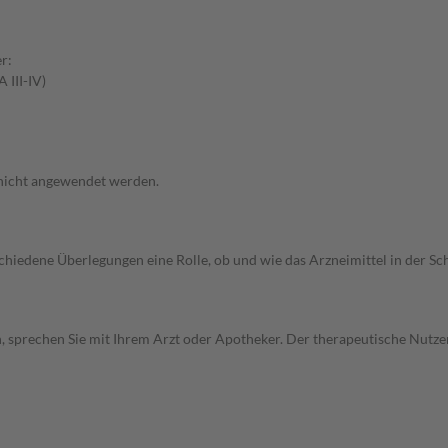
r:
 III-IV)
 nicht angewendet werden.
rschiedene Überlegungen eine Rolle, ob und wie das Arzneimittel in der
, sprechen Sie mit Ihrem Arzt oder Apotheker. Der therapeutische Nutzen