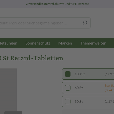
versandkostenfrei
ab 29 € und für E-Rezepte
letzungen
Sonnenschutz
Marken
Themenwelten
 St Retard-Tabletten
100 St
(1,09 € 
Sparti
60 St
(0,94 € 
30 St
(1,27 € 