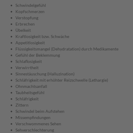
Schwindelgefühl
Kopfschmerzen
Verstopfung
Erbrechen
Übelkeit
Kraftlosigkeit bzw. Schwäche
Appetitlosigkeit
Flüssigkeitsmangel (Dehydratation) durch Medikamente
Gefühl der Beklemmung
Schlaflosigkeit
Verwirrtheit
Sinnestäuschung (Halluzination)
Schläfrigkeit mit erhöhter Reizschwelle (Lethargie)
Ohnmachtsanfall
Taubheitsgefühl
Schläfrigkeit
Zittern
Schwindel beim Aufstehen
Missempfindungen
Verschwommenes Sehen
Sehverschlechterung