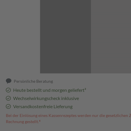
Abbildung kann abweichen
Persönliche Beratung
Heute bestellt und morgen geliefert³
Wechselwirkungscheck inklusive
Versandkostenfreie Lieferung
Bei der Einlösung eines Kassenrezeptes werden nur die gesetzlichen 
Rechnung gestellt.⁴