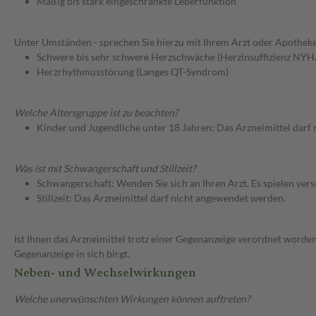
Mäßig bis stark eingeschränkte Leberfunktion
Unter Umständen - sprechen Sie hierzu mit Ihrem Arzt oder Apotheke
Schwere bis sehr schwere Herzschwäche (Herzinsuffizienz NYHA
Herzrhythmusstörung (Langes QT-Syndrom)
Welche Altersgruppe ist zu beachten?
Kinder und Jugendliche unter 18 Jahren: Das Arzneimittel darf
Was ist mit Schwangerschaft und Stillzeit?
Schwangerschaft: Wenden Sie sich an Ihren Arzt. Es spielen ve
Stillzeit: Das Arzneimittel darf nicht angewendet werden.
Ist Ihnen das Arzneimittel trotz einer Gegenanzeige verordnet worden
Gegenanzeige in sich birgt.
Neben- und Wechselwirkungen
Welche unerwünschten Wirkungen können auftreten?