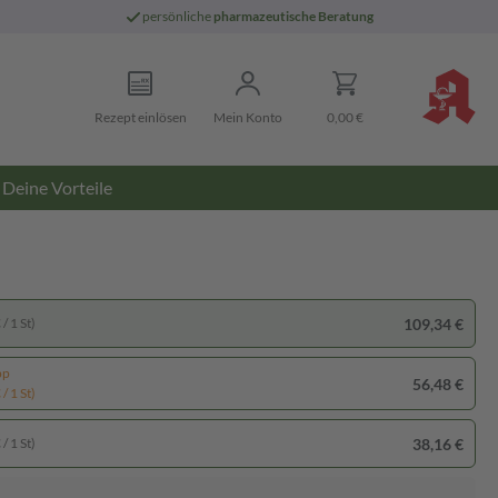
persönliche
pharmazeutische Beratung
Rezept einlösen
Mein Konto
0,00 €
Deine Vorteile
109,34 €
/ 1 St)
pp
56,48 €
/ 1 St)
38,16 €
/ 1 St)