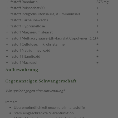
Hilfsstoff
Ranolazin
375 mg
Hilfsstoff
Polysorbat 80
+
Hilfsstoff
Indigodisulfonsäure, Aluminiumsalz
+
Hilfsstoff
Carnaubawachs
+
Hilfsstoff
Hypromellose
+
Hilfsstoff
Magnesium stearat
+
Hilfsstoff
Methacrylsäure-Ethylacrylat Copolymer (1:1)
+
Hilfsstoff
Cellulose, mikrokristalline
+
Hilfsstoff
Natriumhydroxid
+
Hilfsstoff
Titandioxid
+
Hilfsstoff
Macrogol
+
Aufbewahrung
Gegenanzeigen Schwangerschaft
Was spricht gegen eine Anwendung?
Immer:
Überempfindlichkeit gegen die Inhaltsstoffe
Stark eingeschränkte Nierenfunktion