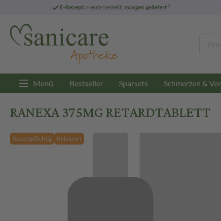
3
E-Rezept:
Heute bestellt,
morgen geliefert
Menü
Bestseller
Sparsets
Schmerzen & Ver
RANEXA 375MG RETARDTABLETT
Rezeptpflichtig
Reimport