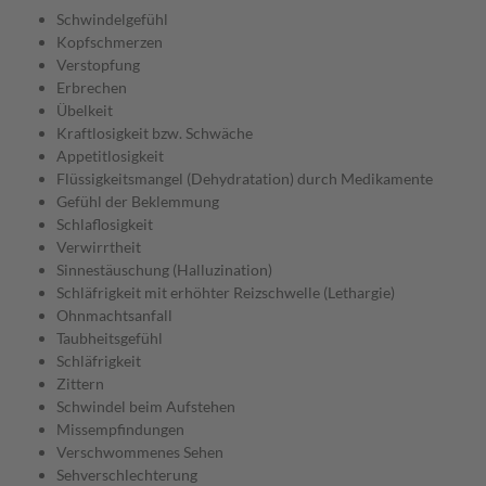
Schwindelgefühl
Kopfschmerzen
Verstopfung
Erbrechen
Übelkeit
Kraftlosigkeit bzw. Schwäche
Appetitlosigkeit
Flüssigkeitsmangel (Dehydratation) durch Medikamente
Gefühl der Beklemmung
Schlaflosigkeit
Verwirrtheit
Sinnestäuschung (Halluzination)
Schläfrigkeit mit erhöhter Reizschwelle (Lethargie)
Ohnmachtsanfall
Taubheitsgefühl
Schläfrigkeit
Zittern
Schwindel beim Aufstehen
Missempfindungen
Verschwommenes Sehen
Sehverschlechterung