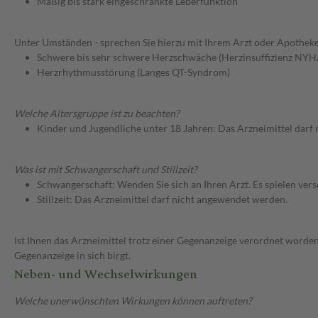
Mäßig bis stark eingeschränkte Leberfunktion
Unter Umständen - sprechen Sie hierzu mit Ihrem Arzt oder Apotheke
Schwere bis sehr schwere Herzschwäche (Herzinsuffizienz NYHA
Herzrhythmusstörung (Langes QT-Syndrom)
Welche Altersgruppe ist zu beachten?
Kinder und Jugendliche unter 18 Jahren: Das Arzneimittel darf
Was ist mit Schwangerschaft und Stillzeit?
Schwangerschaft: Wenden Sie sich an Ihren Arzt. Es spielen ve
Stillzeit: Das Arzneimittel darf nicht angewendet werden.
Ist Ihnen das Arzneimittel trotz einer Gegenanzeige verordnet worden
Gegenanzeige in sich birgt.
Neben- und Wechselwirkungen
Welche unerwünschten Wirkungen können auftreten?