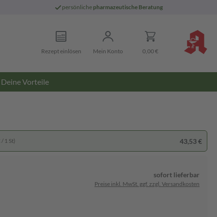
persönliche
pharmazeutische Beratung
Rezept einlösen
Mein Konto
0,00 €
Deine Vorteile
43,53 €
/ 1 St)
sofort lieferbar
Preise inkl. MwSt. ggf. zzgl. Versandkosten