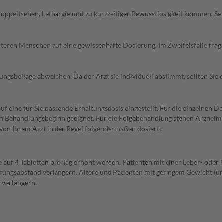
Doppeltsehen, Lethargie und zu kurzzeitiger Bewusstlosigkeit kommen. S
d älteren Menschen auf eine gewissenhafte Dosierung. Im Zweifelsfalle f
gsbeilage abweichen. Da der Arzt sie individuell abstimmt, sollten Si
f eine für Sie passende Erhaltungsdosis eingestellt. Für die einzelnen D
den Behandlungsbeginn geeignet. Für die Folgebehandlung stehen Arzneim
von Ihrem Arzt in der Regel folgendermaßen dosiert:
e auf 4 Tabletten pro Tag erhöht werden. Patienten mit einer Leber- ode
erungsabstand verlängern. Ältere und Patienten mit geringem Gewicht (unt
 verlängern.