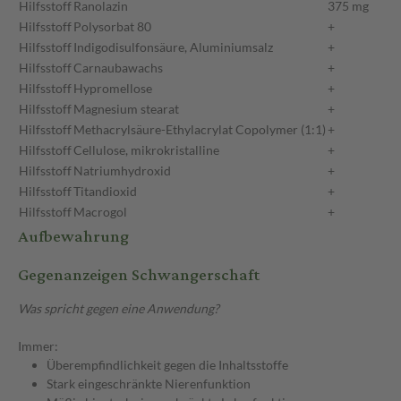
Hilfsstoff
Ranolazin
375 mg
Hilfsstoff
Polysorbat 80
+
Hilfsstoff
Indigodisulfonsäure, Aluminiumsalz
+
Hilfsstoff
Carnaubawachs
+
Hilfsstoff
Hypromellose
+
Hilfsstoff
Magnesium stearat
+
Hilfsstoff
Methacrylsäure-Ethylacrylat Copolymer (1:1)
+
Hilfsstoff
Cellulose, mikrokristalline
+
Hilfsstoff
Natriumhydroxid
+
Hilfsstoff
Titandioxid
+
Hilfsstoff
Macrogol
+
Aufbewahrung
Gegenanzeigen Schwangerschaft
Was spricht gegen eine Anwendung?
Immer:
Überempfindlichkeit gegen die Inhaltsstoffe
Stark eingeschränkte Nierenfunktion