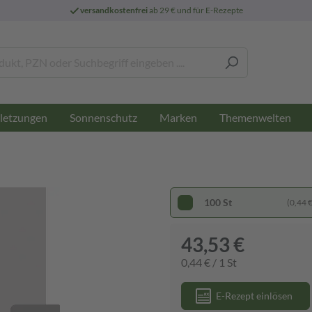
versandkostenfrei
ab 29 € und für E-Rezepte
letzungen
Sonnenschutz
Marken
Themenwelten
100 St
(0,44 € 
43,53 €
0,44 € / 1 St
E-Rezept einlösen