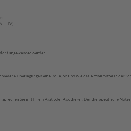
r:
 III-IV)
 nicht angewendet werden.
rschiedene Überlegungen eine Rolle, ob und wie das Arzneimittel in der
, sprechen Sie mit Ihrem Arzt oder Apotheker. Der therapeutische Nutzen