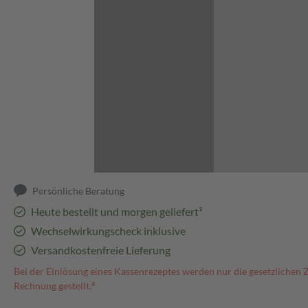
Abbildung kann abweichen
Persönliche Beratung
Heute bestellt und morgen geliefert³
Wechselwirkungscheck inklusive
Versandkostenfreie Lieferung
Bei der Einlösung eines Kassenrezeptes werden nur die gesetzlichen 
Rechnung gestellt.⁴