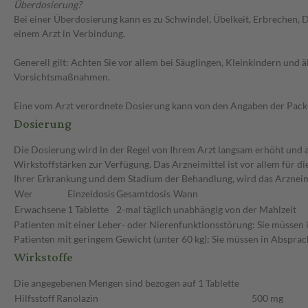
Überdosierung?
Bei einer Überdosierung kann es zu Schwindel, Übelkeit, Erbrechen, 
einem Arzt in Verbindung.
Generell gilt: Achten Sie vor allem bei Säuglingen, Kleinkindern un
Vorsichtsmaßnahmen.
Eine vom Arzt verordnete Dosierung kann von den Angaben der Packun
Dosierung
Die Dosierung wird in der Regel von Ihrem Arzt langsam erhöht und au
Wirkstoffstärken zur Verfügung. Das Arzneimittel ist vor allem für 
Ihrer Erkrankung und dem Stadium der Behandlung, wird das Arzneimi
Wer
Einzeldosis
Gesamtdosis
Wann
Erwachsene
1 Tablette
2-mal täglich
unabhängig von der Mahlzeit
Patienten mit einer Leber- oder Nierenfunktionsstörung: Sie müssen 
Patienten mit geringem Gewicht (unter 60 kg): Sie müssen in Absprac
Wirkstoffe
Die angegebenen Mengen sind bezogen auf 1 Tablette
Hilfsstoff
Ranolazin
500 mg