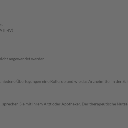
r:
 III-IV)
 nicht angewendet werden.
rschiedene Überlegungen eine Rolle, ob und wie das Arzneimittel in der
, sprechen Sie mit Ihrem Arzt oder Apotheker. Der therapeutische Nutzen