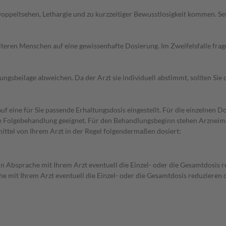
Doppeltsehen, Lethargie und zu kurzzeitiger Bewusstlosigkeit kommen. S
d älteren Menschen auf eine gewissenhafte Dosierung. Im Zweifelsfalle f
gsbeilage abweichen. Da der Arzt sie individuell abstimmt, sollten Si
f eine für Sie passende Erhaltungsdosis eingestellt. Für die einzelnen D
die Folgebehandlung geeignet. Für den Behandlungsbeginn stehen Arzneim
ttel von Ihrem Arzt in der Regel folgendermaßen dosiert:
in Absprache mit Ihrem Arzt eventuell die Einzel- oder die Gesamtdosis
he mit Ihrem Arzt eventuell die Einzel- oder die Gesamtdosis reduzieren