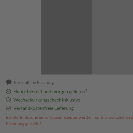
Abbildung kann abweichen
Persönliche Beratung
Heute bestellt und morgen geliefert³
Wechselwirkungscheck inklusive
Versandkostenfreie Lieferung
Bei der Einlösung eines Kassenrezeptes werden nur die gesetzlichen 
Rechnung gestellt.⁴