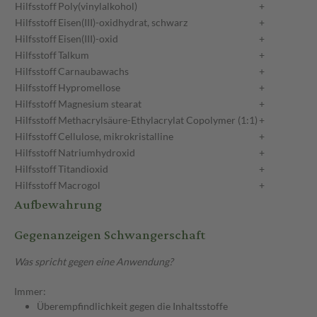
Hilfsstoff
Poly(vinylalkohol)
+
Hilfsstoff
Eisen(III)-oxidhydrat, schwarz
+
Hilfsstoff
Eisen(III)-oxid
+
Hilfsstoff
Talkum
+
Hilfsstoff
Carnaubawachs
+
Hilfsstoff
Hypromellose
+
Hilfsstoff
Magnesium stearat
+
Hilfsstoff
Methacrylsäure-Ethylacrylat Copolymer (1:1)
+
Hilfsstoff
Cellulose, mikrokristalline
+
Hilfsstoff
Natriumhydroxid
+
Hilfsstoff
Titandioxid
+
Hilfsstoff
Macrogol
+
Aufbewahrung
Gegenanzeigen Schwangerschaft
Was spricht gegen eine Anwendung?
Immer:
Überempfindlichkeit gegen die Inhaltsstoffe