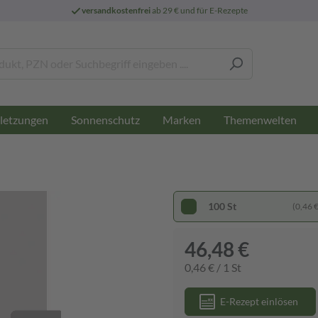
versandkostenfrei
ab 29 € und für E-Rezepte
letzungen
Sonnenschutz
Marken
Themenwelten
100 St
(0,46 € 
46,48 €
0,46 € / 1 St
E-Rezept einlösen