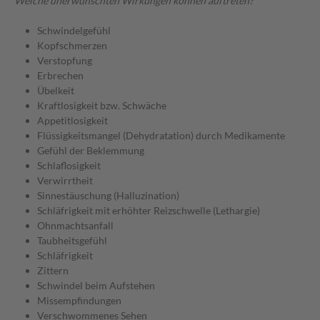
Welche unerwünschten Wirkungen können auftreten?
Schwindelgefühl
Kopfschmerzen
Verstopfung
Erbrechen
Übelkeit
Kraftlosigkeit bzw. Schwäche
Appetitlosigkeit
Flüssigkeitsmangel (Dehydratation) durch Medikamente
Gefühl der Beklemmung
Schlaflosigkeit
Verwirrtheit
Sinnestäuschung (Halluzination)
Schläfrigkeit mit erhöhter Reizschwelle (Lethargie)
Ohnmachtsanfall
Taubheitsgefühl
Schläfrigkeit
Zittern
Schwindel beim Aufstehen
Missempfindungen
Verschwommenes Sehen