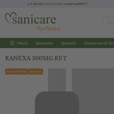
3
E-Rezept:
Heute bestellt,
morgen geliefert
Menü
Bestseller
Sparsets
Schmerzen & Ver
RANEXA 500MG RET
Rezeptpflichtig
Reimport