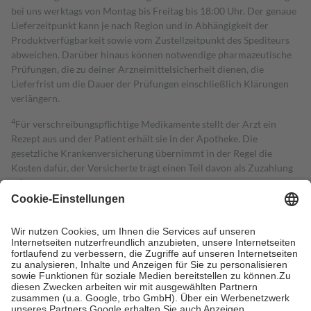
bei uns werktags von Montag bis Freitag bis 18:00 Uhr. Der genaue
Lieferzeitpunkt kann je nach Region und in Abhängigkeit der
Produktverfügbarkeit sowie vom Zustellzeitpunkt des Spediteurs
abweichen. Darüber hinaus können notwendige pharmazeutische
Prüfungen, die zu deiner Arzneimittelsicherheit dienen, die
Lieferfrist um die Dauer der Prüfungen einschließlich Klärungen
verlängern.
4
Für verschreibungspflichtige Medikamente stellt der Arzt ein
Rezept aus und der Patient erhält sie in der Apotheke. Die
gesetzliche Krankenversicherung übernimmt in der Regel die
Kosten dafür, der Versicherte trägt einen Teil davon als Zuzahlung
mit.
Grundsätzlich leisten Mitglieder Zuzahlungen in Höhe von zehn
Prozent des Abgabepreises,
mindestens
jedoch
fünf Euro
und
höchstens zehn Euro.
Es sind jedoch nie mehr als die tatsächlichen
Kosten der Leistung zu entrichten.
Diese Regeln gelten grundsätzlich auch für Online-Apotheken.
Bei Heilmitteln und häuslicher Krankenpflege beträgt die
Zuzahlung zehn Prozent der Kosten sowie zehn Euro je
Verordnung.