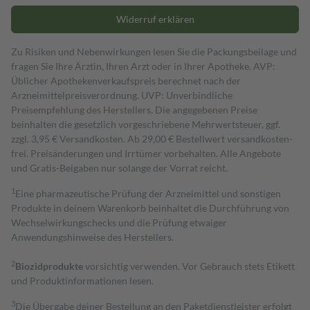
Widerruf erklären
Zu Risiken und Nebenwirkungen lesen Sie die Packungsbeilage und
fragen Sie Ihre Ärztin, Ihren Arzt oder in Ihrer Apotheke. AVP:
Üblicher Apothekenverkaufspreis berechnet nach der
Arzneimittelpreisverordnung. UVP: Unverbindliche
Preisempfehlung des Herstellers. Die angegebenen Preise
beinhalten die gesetzlich vorgeschriebene Mehrwertsteuer, ggf.
zzgl. 3,95 € Versandkosten. Ab 29,00 € Bestell­wert versand­kosten­
frei. Preisänderungen und Irrtümer vorbehalten. Alle Angebote
und Gratis-Beigaben nur solange der Vorrat reicht.
1
Eine pharmazeutische Prüfung der Arzneimittel und sonstigen
Produkte in deinem Warenkorb beinhaltet die Durchführung von
Wechselwirkungschecks und die Prüfung etwaiger
Anwendungshinweise des Herstellers.
2
Biozidprodukte
vorsichtig verwenden. Vor Gebrauch stets Etikett
und Produktinformationen lesen.
3
Die Übergabe deiner Bestellung an den Paketdienstleister erfolgt