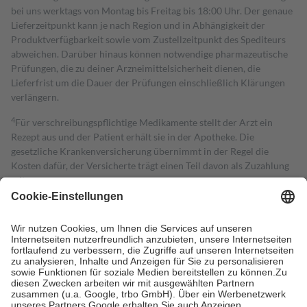
bei uns werktags von Montag bis Freitag bis 18:00 Uhr. Der genaue
Lieferzeitpunkt kann je nach Region und in Abhängigkeit der
Produktverfügbarkeit sowie vom Zustellzeitpunkt des Spediteurs
abweichen. Darüber hinaus können notwendige pharmazeutische
Prüfungen, die zu deiner Arzneimittelsicherheit dienen, die
Lieferfrist um die Dauer der Prüfungen einschließlich Klärungen
verlängern.
4
Für verschreibungspflichtige Medikamente stellt der Arzt ein
Rezept aus und der Patient erhält sie in der Apotheke. Die
gesetzliche Krankenversicherung übernimmt in der Regel die
Kosten dafür, der Versicherte trägt einen Teil davon als Zuzahlung
mit.
Grundsätzlich leisten Mitglieder Zuzahlungen in Höhe von zehn
Prozent des Abgabepreises,
mindestens
jedoch
fünf Euro
und
höchstens zehn Euro.
Es sind jedoch nie mehr als die tatsächlichen
Kosten der Leistung zu entrichten.
Diese Regeln gelten grundsätzlich auch für Online-Apotheken.
Bei Heilmitteln und häuslicher Krankenpflege beträgt die
Zuzahlung zehn Prozent der Kosten sowie zehn Euro je
Verordnung.