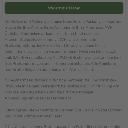
Widerruf erklären
Zu Risiken und Nebenwirkungen lesen Sie die Packungsbeilage und
fragen Sie Ihre Ärztin, Ihren Arzt oder in Ihrer Apotheke. AVP:
Üblicher Apothekenverkaufspreis berechnet nach der
Arzneimittelpreisverordnung. UVP: Unverbindliche
Preisempfehlung des Herstellers. Die angegebenen Preise
beinhalten die gesetzlich vorgeschriebene Mehrwertsteuer, ggf.
zzgl. 3,95 € Versandkosten. Ab 29,00 € Bestell­wert versand­kosten­
frei. Preisänderungen und Irrtümer vorbehalten. Alle Angebote
und Gratis-Beigaben nur solange der Vorrat reicht.
1
Eine pharmazeutische Prüfung der Arzneimittel und sonstigen
Produkte in deinem Warenkorb beinhaltet die Durchführung von
Wechselwirkungschecks und die Prüfung etwaiger
Anwendungshinweise des Herstellers.
2
Biozidprodukte
vorsichtig verwenden. Vor Gebrauch stets Etikett
und Produktinformationen lesen.
3
Die Übergabe deiner Bestellung an den Paketdienstleister erfolgt