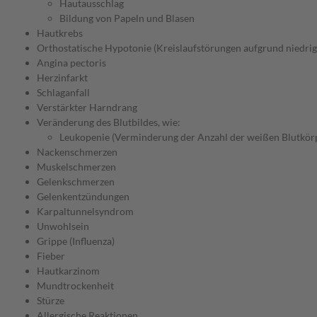
Hautausschlag
Bildung von Papeln und Blasen
Hautkrebs
Orthostatische Hypotonie (Kreislaufstörungen aufgrund niedrig
Angina pectoris
Herzinfarkt
Schlaganfall
Verstärkter Harndrang
Veränderung des Blutbildes, wie:
Leukopenie (Verminderung der Anzahl der weißen Blutkörpe
Nackenschmerzen
Muskelschmerzen
Gelenkschmerzen
Gelenkentzündungen
Karpaltunnelsyndrom
Unwohlsein
Grippe (Influenza)
Fieber
Hautkarzinom
Mundtrockenheit
Stürze
Allergische Reaktionen