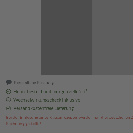
Abbildung kann abweichen
Persönliche Beratung
Heute bestellt und morgen geliefert³
Wechselwirkungscheck inklusive
Versandkostenfreie Lieferung
Bei der Einlösung eines Kassenrezeptes werden nur die gesetzlichen 
Rechnung gestellt.⁴