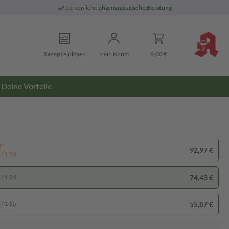
persönliche
pharmazeutische Beratung
Rezept einlösen
Mein Konto
0,00 €
Deine Vorteile
pp
92,97 €
/ 1 St)
74,43 €
/ 1 St)
55,87 €
/ 1 St)