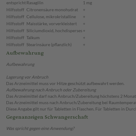
entspricht
Rasagilin
1 mg
Hilfsstoff
Citronensäure monohydrat
+
Hilfsstoff
Cellulose, mikrokristalline
+
Hilfsstoff
Maisstärke, vorverkleistert
+
Hilfsstoff
Siliciumdioxid, hochdisperses
+
Hilfsstoff
Talkum
+
Hilfsstoff
Stearinsäure (pflanzlich)
+
Aufbewahrung
Aufbewahrung
Lagerung vor Anbruch
Das Arzneimittel muss vor Hitze geschützt aufbewahrt werden.
Aufbewahrung nach Anbruch oder Zubereitung
Das Arzneimittel darf nach Anbruch/Zubereitung höchstens 2 Mona
Das Arzneimittel muss nach Anbruch/Zubereitung bei Raumtempera
Diese Angabe gilt nur für Tabletten in Flaschen. Für Tabletten in Du
Gegenanzeigen Schwangerschaft
Was spricht gegen eine Anwendung?