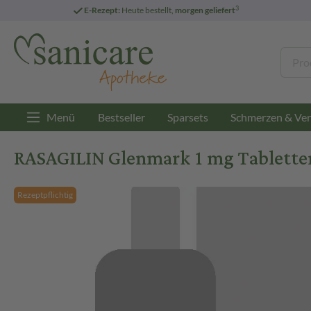
3
E-Rezept:
Heute bestellt,
morgen geliefert
Menü
Bestseller
Sparsets
Schmerzen & Ver
RASAGILIN Glenmark 1 mg Tabletten
Rezeptpflichtig