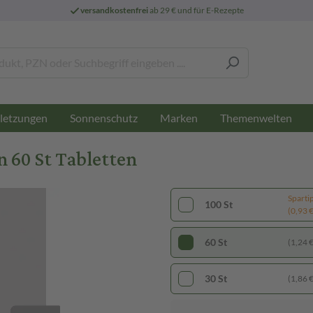
versandkostenfrei
ab 29 € und für E-Rezepte
letzungen
Sonnenschutz
Marken
Themenwelten
 60 St Tabletten
Sparti
100 St
(0,93 € 
60 St
(1,24 € 
30 St
(1,86 € 