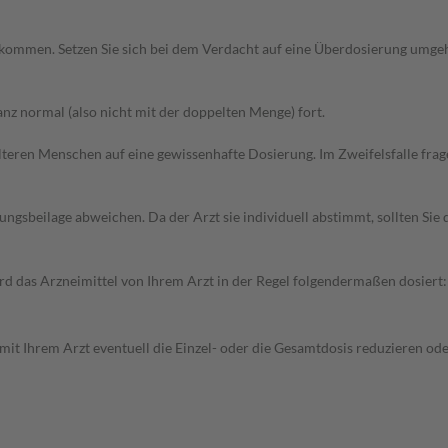
kommen. Setzen Sie sich bei dem Verdacht auf eine Überdosierung umge
z normal (also nicht mit der doppelten Menge) fort.
d älteren Menschen auf eine gewissenhafte Dosierung. Im Zweifelsfalle f
gsbeilage abweichen. Da der Arzt sie individuell abstimmt, sollten Si
 das Arzneimittel von Ihrem Arzt in der Regel folgendermaßen dosiert:
mit Ihrem Arzt eventuell die Einzel- oder die Gesamtdosis reduzieren o