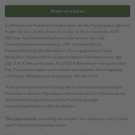
Widerruf erklären
Zu Risiken und Nebenwirkungen lesen Sie die Packungsbeilage und
fragen Sie Ihre Ärztin, Ihren Arzt oder in Ihrer Apotheke. AVP:
Üblicher Apothekenverkaufspreis berechnet nach der
Arzneimittelpreisverordnung. UVP: Unverbindliche
Preisempfehlung des Herstellers. Die angegebenen Preise
beinhalten die gesetzlich vorgeschriebene Mehrwertsteuer, ggf.
zzgl. 3,95 € Versandkosten. Ab 29,00 € Bestell­wert versand­kosten­
frei. Preisänderungen und Irrtümer vorbehalten. Alle Angebote
und Gratis-Beigaben nur solange der Vorrat reicht.
1
Eine pharmazeutische Prüfung der Arzneimittel und sonstigen
Produkte in deinem Warenkorb beinhaltet die Durchführung von
Wechselwirkungschecks und die Prüfung etwaiger
Anwendungshinweise des Herstellers.
2
Biozidprodukte
vorsichtig verwenden. Vor Gebrauch stets Etikett
und Produktinformationen lesen.
3