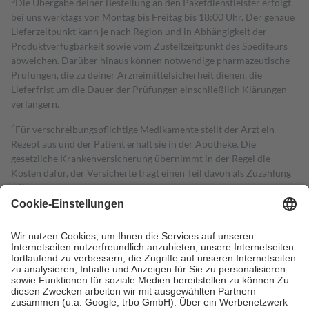
Die Übergabe deiner Bestellung an den Paketdienstleister erfolgt
bei uns werktags von Montag bis Freitag bis 18:00 Uhr. Der genaue
Lieferzeitpunkt kann je nach Region und in Abhängigkeit der
Produktverfügbarkeit sowie vom Zustellzeitpunkt des Spediteurs
abweichen. Darüber hinaus können notwendige pharmazeutische
Prüfungen, die zu deiner Arzneimittelsicherheit dienen, die
Lieferfrist um die Dauer der Prüfungen einschließlich Klärungen
verlängern.
4
Für verschreibungspflichtige Medikamente stellt der Arzt ein
Rezept aus und der Patient erhält sie in der Apotheke. Die
gesetzliche Krankenversicherung übernimmt in der Regel die
Kosten dafür, der Versicherte trägt einen Teil davon als Zuzahlung
mit.
Grundsätzlich leisten Mitglieder Zuzahlungen in Höhe von zehn
Prozent des Abgabepreises,
mindestens
jedoch
fünf Euro
und
höchstens zehn Euro.
Es sind jedoch nie mehr als die tatsächlichen
Kosten der Leistung zu entrichten.
Diese Regeln gelten grundsätzlich auch für Online-Apotheken.
Bei Heilmitteln und häuslicher Krankenpflege beträgt die
Zuzahlung zehn Prozent der Kosten sowie zehn Euro je
Verordnung.