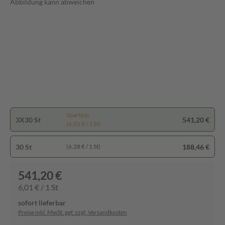
Abbildung kann abweichen
Spartipp
3X30 St
541,20 €
(6,01 € / 1 St)
30 St
188,46 €
(6,28 € / 1 St)
541,20 €
6,01 € / 1 St
sofort lieferbar
Preise inkl. MwSt. ggf. zzgl. Versandkosten