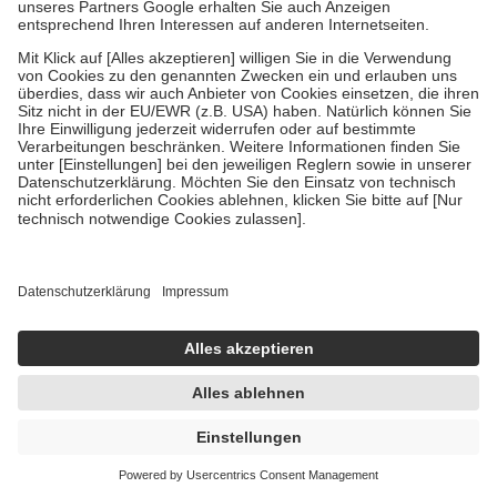
Um das Engagement der Versicherten für ihre eigene Gesundheit zu
stärken und die besondere Stellung der Familie zu unterstützen,
fallen
keine Zuzahlungen
an bei:
• Kindern und Jugendlichen bis zum vollendeten 18. Lebensjahr
mit Ausnahme der Fahrkosten
• Untersuchungen zur Vorsorge und Früherkennung, die von der
GKV getragen werden
• empfohlenen Schutzimpfungen
• Harn- und Blutteststreifen
Wir nutzen Trusted Shops als unabhängigen Dienstleister für die
Einholung von Bewertungen. Trusted Shops hat Maßnahmen
getroffen, um sicherzustellen, dass es sich um echte Bewertungen
handelt. Mehr Informationen findest du hier:
https://help.etrusted.com/hc/de/articles/4419944605341
Einige Bilder und Inhalte wurden unter Zuhilfenahme künstlicher
Intelligenz erstellt.