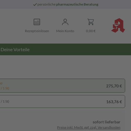
persönliche
pharmazeutische Beratung
Rezept einlösen
Mein Konto
0,00 €
Deine Vorteile
pp
275,70 €
/ 1 St)
163,76 €
/ 1 St)
sofort lieferbar
Preise inkl. MwSt. ggf. zzgl. Versandkosten