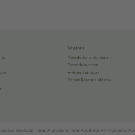
e
So geht's
nto
Newsletter anfordern
Freunde werben
gen
E-Rezept einlösen
Papier Rezept einlösen
g
gen Sie Ihre Ärztin, Ihren Arzt oder in Ihrer Apotheke. AVP: Üblicher A