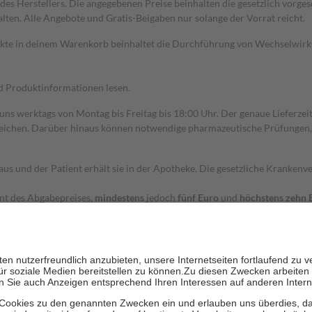
s Herstellers. Die angegebenen Preise beinhalten die gesetzlich vorgesc
alten. Alle Angebote und Gratis-Beigaben nur solange der Vorrat reicht.
dukte in deinem Warenkorb beinhaltet die Durchführung von Wechselwir
nd Produktinformationen lesen.
 uns werktags von Montag bis Freitag bis 18:00 Uhr. Der genaue Lieferze
ichen. Darüber hinaus können notwendige pharmazeutische Prüfungen, die
aus und der Patient erhält sie in der Apotheke. Die gesetzliche Krankenv
ent des Abgabepreises,
mindestens
jedoch
fünf Euro
und
höchstens zehn 
zehn Prozent der Kosten sowie zehn Euro je Verordnung.
rken und die besondere Stellung der Familie zu unterstützen, fallen
kein
 Ausnahme der Fahrkosten
 getragen werden