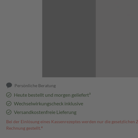
Abbildung kann abweichen
Persönliche Beratung
Heute bestellt und morgen geliefert³
Wechselwirkungscheck inklusive
Versandkostenfreie Lieferung
Bei der Einlösung eines Kassenrezeptes werden nur die gesetzlichen 
Rechnung gestellt.⁴