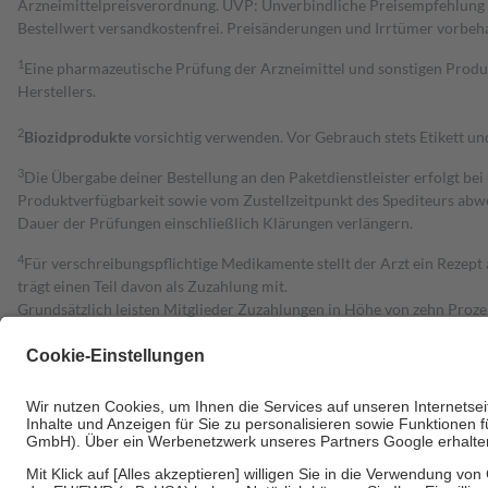
Arzneimittelpreisverordnung. UVP: Unverbindliche Preisempfehlung de
Bestell­wert versand­kosten­frei. Preisänderungen und Irrtümer vorbeh
1
Eine pharmazeutische Prüfung der Arzneimittel und sonstigen Pro
Herstellers.
2
Biozidprodukte
vorsichtig verwenden. Vor Gebrauch stets Etikett u
3
Die Übergabe deiner Bestellung an den Paketdienstleister erfolgt bei
Produktverfügbarkeit sowie vom Zustellzeitpunkt des Spediteurs abwe
Dauer der Prüfungen einschließlich Klärungen verlängern.
4
Für verschreibungspflichtige Medikamente stellt der Arzt ein Rezept 
trägt einen Teil davon als Zuzahlung mit.
Grundsätzlich leisten Mitglieder Zuzahlungen in Höhe von zehn Proz
zu entrichten.
Diese Regeln gelten grundsätzlich auch für Online-Apotheken.
Bei Heilmitteln und häuslicher Krankenpflege beträgt die Zuzahlung 
Um das Engagement der Versicherten für ihre eigene Gesundheit zu stä
• Kindern und Jugendlichen bis zum vollendeten 18. Lebensjahr mit
• Untersuchungen zur Vorsorge und Früherkennung, die von der GKV
• empfohlenen Schutzimpfungen