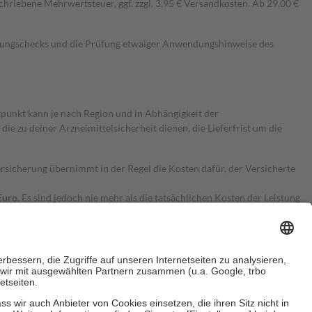
hriebene Mehrwertsteuer, ggf. zzgl. 3,95 € Versandkosten. Ab 29,00 €
kungschecks und die Prüfung etwaiger Anwendungshinweise des
itpunkt kann je nach Region und in Abhängigkeit der
 zu deiner Arzneimittelsicherheit dienen, die Lieferfrist um die
ersicherung übernimmt in der Regel die Kosten dafür, der Versicherte
Euro.
Es sind jedoch nie mehr als die tatsächlichen Kosten der Leistung
e Zuzahlungen
an bei: