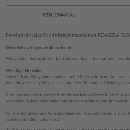
PZN: 17449141
Produktdetails/Produktinformationen REAGILA 3
Diese Seite wird gerade überarbeitet!
Wir arbeiten daran, dir hier bald alle wichtigen Informationen bereitz
Wichtiger Hinweis:
Unsere Produktangaben dienen ausschließlich zu Informationszwecken
Warnhinweise sorgfältig zu lesen und diese für spätere Rückfragen au
Bitte beachte, dass unsere Informationen keinen Ersatz für eine prof
möglichen Risiken oder Nebenwirkungen empfehlen wir dir, medizini
Für die Richtigkeit und Vollständigkeit der Produktangaben, die vo
selbstverständlich unberührt.
Zu Risiken und Nebenwirkungen lesen Sie die Packungsbeilage und frag