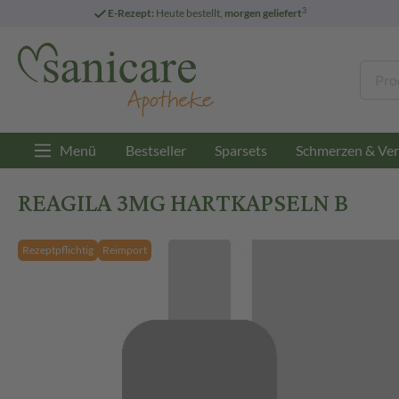
3
E-Rezept:
Heute bestellt,
morgen geliefert
Menü
Bestseller
Sparsets
Schmerzen & Ver
REAGILA 3MG HARTKAPSELN B
Rezeptpflichtig
Reimport