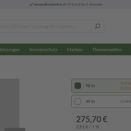
versandkostenfrei
ab 29 € und für E-Rezepte
letzungen
Sonnenschutz
Marken
Themenwelten
Sparti
98 St
(2,81 € 
49 St
(3,34 € 
275,70 €
2,81 € / 1 St