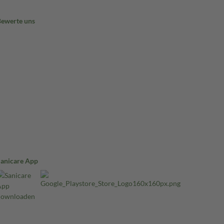
Bewerte uns
Sanicare App