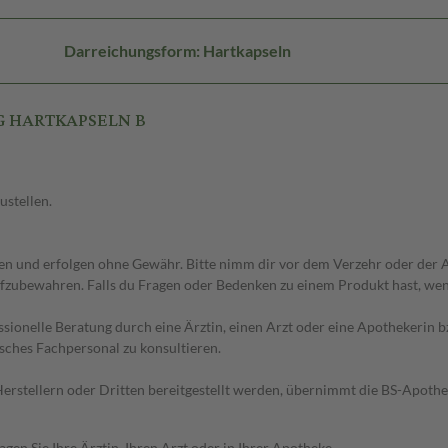
Darreichungsform: Hartkapseln
MG HARTKAPSELN B
ustellen.
 und erfolgen ohne Gewähr. Bitte nimm dir vor dem Verzehr oder der An
fzubewahren. Falls du Fragen oder Bedenken zu einem Produkt hast, wende
essionelle Beratung durch eine Ärztin, einen Arzt oder eine Apothekerin
sches Fachpersonal zu konsultieren.
n Herstellern oder Dritten bereitgestellt werden, übernimmt die BS-Apot
en Sie Ihre Ärztin, Ihren Arzt oder in Ihrer Apotheke.