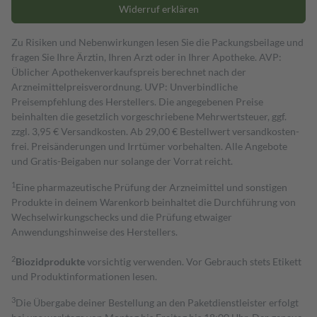
Widerruf erklären
Zu Risiken und Nebenwirkungen lesen Sie die Packungsbeilage und
fragen Sie Ihre Ärztin, Ihren Arzt oder in Ihrer Apotheke. AVP:
Üblicher Apothekenverkaufspreis berechnet nach der
Arzneimittelpreisverordnung. UVP: Unverbindliche
Preisempfehlung des Herstellers. Die angegebenen Preise
beinhalten die gesetzlich vorgeschriebene Mehrwertsteuer, ggf.
zzgl. 3,95 € Versandkosten. Ab 29,00 € Bestell­wert versand­kosten­
frei. Preisänderungen und Irrtümer vorbehalten. Alle Angebote
und Gratis-Beigaben nur solange der Vorrat reicht.
1
Eine pharmazeutische Prüfung der Arzneimittel und sonstigen
Produkte in deinem Warenkorb beinhaltet die Durchführung von
Wechselwirkungschecks und die Prüfung etwaiger
Anwendungshinweise des Herstellers.
2
Biozidprodukte
vorsichtig verwenden. Vor Gebrauch stets Etikett
und Produktinformationen lesen.
3
Die Übergabe deiner Bestellung an den Paketdienstleister erfolgt