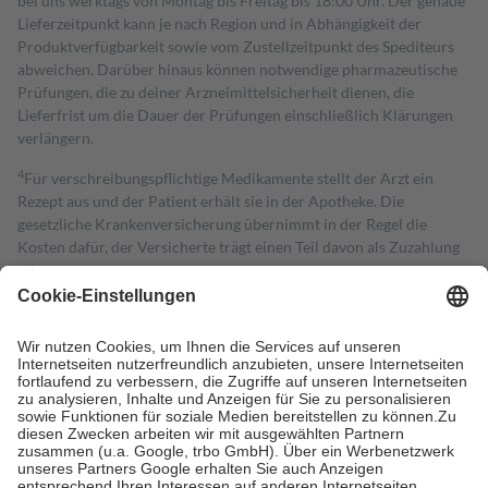
bei uns werktags von Montag bis Freitag bis 18:00 Uhr. Der genaue
Lieferzeitpunkt kann je nach Region und in Abhängigkeit der
Produktverfügbarkeit sowie vom Zustellzeitpunkt des Spediteurs
abweichen. Darüber hinaus können notwendige pharmazeutische
Prüfungen, die zu deiner Arzneimittelsicherheit dienen, die
Lieferfrist um die Dauer der Prüfungen einschließlich Klärungen
verlängern.
4
Für verschreibungspflichtige Medikamente stellt der Arzt ein
Rezept aus und der Patient erhält sie in der Apotheke. Die
gesetzliche Krankenversicherung übernimmt in der Regel die
Kosten dafür, der Versicherte trägt einen Teil davon als Zuzahlung
mit.
Grundsätzlich leisten Mitglieder Zuzahlungen in Höhe von zehn
Prozent des Abgabepreises,
mindestens
jedoch
fünf Euro
und
höchstens zehn Euro.
Es sind jedoch nie mehr als die tatsächlichen
Kosten der Leistung zu entrichten.
Diese Regeln gelten grundsätzlich auch für Online-Apotheken.
Bei Heilmitteln und häuslicher Krankenpflege beträgt die
Zuzahlung zehn Prozent der Kosten sowie zehn Euro je
Verordnung.
Um das Engagement der Versicherten für ihre eigene Gesundheit zu