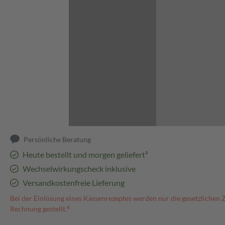
Abbildung kann abweichen
Persönliche Beratung
Heute bestellt und morgen geliefert³
Wechselwirkungscheck inklusive
Versandkostenfreie Lieferung
Bei der Einlösung eines Kassenrezeptes werden nur die gesetzlichen 
Rechnung gestellt.⁴