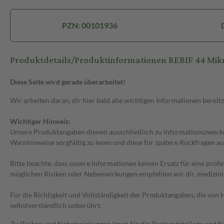
PZN: 00101936
Produktdetails/Produktinformationen REBIF 44 Mikro
Diese Seite wird gerade überarbeitet!
Wir arbeiten daran, dir hier bald alle wichtigen Informationen bereitz
Wichtiger Hinweis:
Unsere Produktangaben dienen ausschließlich zu Informationszwecken
Warnhinweise sorgfältig zu lesen und diese für spätere Rückfragen au
Bitte beachte, dass unsere Informationen keinen Ersatz für eine prof
möglichen Risiken oder Nebenwirkungen empfehlen wir dir, medizini
Für die Richtigkeit und Vollständigkeit der Produktangaben, die vo
selbstverständlich unberührt.
Zu Risiken und Nebenwirkungen lesen Sie die Packungsbeilage und frag