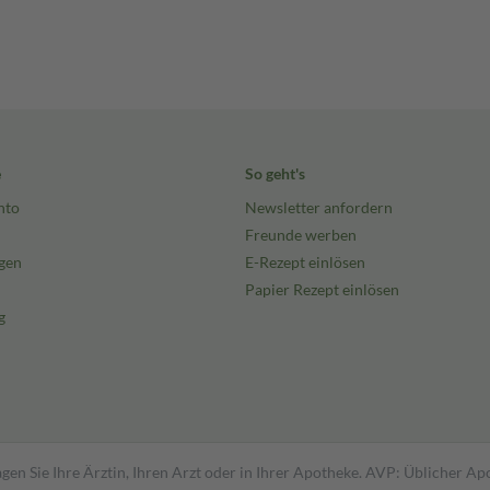
e
So geht's
nto
Newsletter anfordern
Freunde werben
gen
E-Rezept einlösen
Papier Rezept einlösen
g
gen Sie Ihre Ärztin, Ihren Arzt oder in Ihrer Apotheke. AVP: Üblicher A