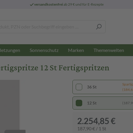
versandkostenfrei
ab 29 € und für E-Rezepte
letzungen
Sonnenschutz
Marken
Themenwelten
tigspritze 12 St Fertigspritzen
Sparti
36 St
(184,66
12 St
(187,90
2.254,85 €
187,90 € / 1 St