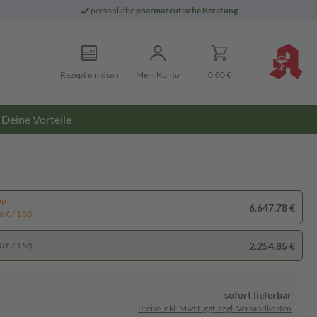
persönliche
pharmazeutische Beratung
Rezept einlösen
Mein Konto
0,00 €
Deine Vorteile
pp
6.647,78 €
 € / 1 St)
2.254,85 €
 € / 1 St)
sofort lieferbar
Preise inkl. MwSt. ggf. zzgl. Versandkosten