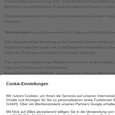
Arzneimittelpreisverordnung. UVP: Unverbindliche Preisempfehlung de
Bestell­wert versand­kosten­frei. Preisänderungen und Irrtümer vorbeh
1
Eine pharmazeutische Prüfung der Arzneimittel und sonstigen Pro
Herstellers.
2
Biozidprodukte
vorsichtig verwenden. Vor Gebrauch stets Etikett u
3
Die Übergabe deiner Bestellung an den Paketdienstleister erfolgt bei
Produktverfügbarkeit sowie vom Zustellzeitpunkt des Spediteurs abwe
Dauer der Prüfungen einschließlich Klärungen verlängern.
4
Für verschreibungspflichtige Medikamente stellt der Arzt ein Rezept 
trägt einen Teil davon als Zuzahlung mit.
Grundsätzlich leisten Mitglieder Zuzahlungen in Höhe von zehn Proz
zu entrichten.
Diese Regeln gelten grundsätzlich auch für Online-Apotheken.
Bei Heilmitteln und häuslicher Krankenpflege beträgt die Zuzahlung 
Um das Engagement der Versicherten für ihre eigene Gesundheit zu stä
• Kindern und Jugendlichen bis zum vollendeten 18. Lebensjahr mit
• Untersuchungen zur Vorsorge und Früherkennung, die von der GKV
• empfohlenen Schutzimpfungen