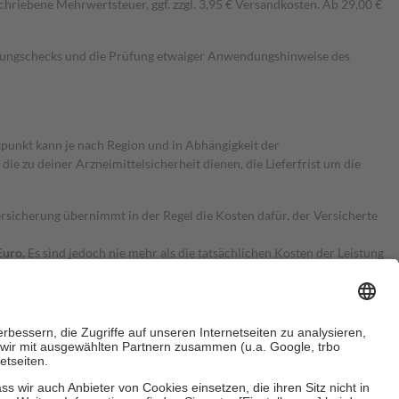
hriebene Mehrwertsteuer, ggf. zzgl. 3,95 € Versandkosten. Ab 29,00 €
kungschecks und die Prüfung etwaiger Anwendungshinweise des
itpunkt kann je nach Region und in Abhängigkeit der
 zu deiner Arzneimittelsicherheit dienen, die Lieferfrist um die
ersicherung übernimmt in der Regel die Kosten dafür, der Versicherte
Euro.
Es sind jedoch nie mehr als die tatsächlichen Kosten der Leistung
e Zuzahlungen
an bei: