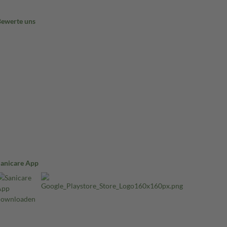
Bewerte uns
Sanicare App