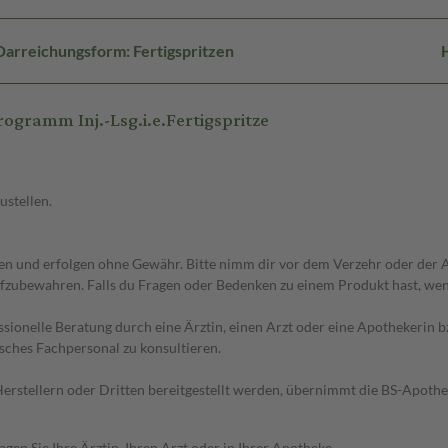
Darreichungsform: Fertigspritzen
gramm Inj.-Lsg.i.e.Fertigspritze
ustellen.
 und erfolgen ohne Gewähr. Bitte nimm dir vor dem Verzehr oder der An
fzubewahren. Falls du Fragen oder Bedenken zu einem Produkt hast, wende
essionelle Beratung durch eine Ärztin, einen Arzt oder eine Apothekerin
sches Fachpersonal zu konsultieren.
n Herstellern oder Dritten bereitgestellt werden, übernimmt die BS-Apot
en Sie Ihre Ärztin, Ihren Arzt oder in Ihrer Apotheke.