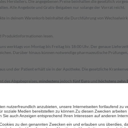
s Herstellers. Die angegebenen Preise beinhalten die gesetzlich vorgesc
alten. Alle Angebote und Gratis-Beigaben nur solange der Vorrat reicht.
dukte in deinem Warenkorb beinhaltet die Durchführung von Wechselwir
nd Produktinformationen lesen.
 uns werktags von Montag bis Freitag bis 18:00 Uhr. Der genaue Lieferze
ichen. Darüber hinaus können notwendige pharmazeutische Prüfungen, die
aus und der Patient erhält sie in der Apotheke. Die gesetzliche Krankenv
ent des Abgabepreises,
mindestens
jedoch
fünf Euro
und
höchstens zehn 
zehn Prozent der Kosten sowie zehn Euro je Verordnung.
rken und die besondere Stellung der Familie zu unterstützen, fallen
kein
 Ausnahme der Fahrkosten
 getragen werden