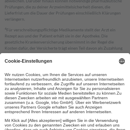
abweichen. Darüber hinaus können notwendige pharmazeutische
Prüfungen, die zu deiner Arzneimittelsicherheit dienen, die
Lieferfrist um die Dauer der Prüfungen einschließlich Klärungen
verlängern.
4
Für verschreibungspflichtige Medikamente stellt der Arzt ein
Rezept aus und der Patient erhält sie in der Apotheke. Die
gesetzliche Krankenversicherung übernimmt in der Regel die
Kosten dafür, der Versicherte trägt einen Teil davon als Zuzahlung
mit.
Grundsätzlich leisten Mitglieder Zuzahlungen in Höhe von zehn
Prozent des Abgabepreises,
mindestens
jedoch
fünf Euro
und
höchstens zehn Euro.
Es sind jedoch nie mehr als die tatsächlichen
Kosten der Leistung zu entrichten.
Diese Regeln gelten grundsätzlich auch für Online-Apotheken.
Bei Heilmitteln und häuslicher Krankenpflege beträgt die
Zuzahlung zehn Prozent der Kosten sowie zehn Euro je
Verordnung.
Um das Engagement der Versicherten für ihre eigene Gesundheit zu
stärken und die besondere Stellung der Familie zu unterstützen,
fallen
keine Zuzahlungen
an bei:
• Kindern und Jugendlichen bis zum vollendeten 18. Lebensjahr