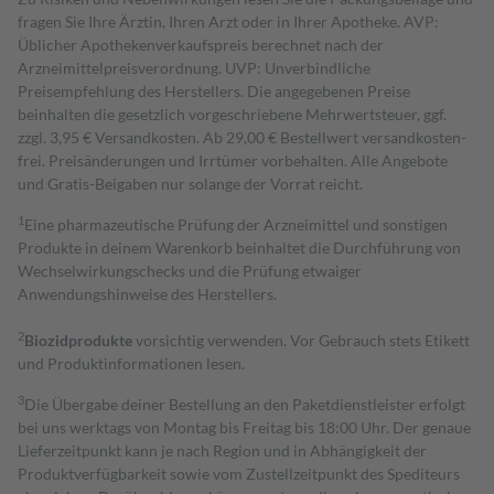
fragen Sie Ihre Ärztin, Ihren Arzt oder in Ihrer Apotheke. AVP:
Üblicher Apothekenverkaufspreis berechnet nach der
Arzneimittelpreisverordnung. UVP: Unverbindliche
Preisempfehlung des Herstellers. Die angegebenen Preise
beinhalten die gesetzlich vorgeschriebene Mehrwertsteuer, ggf.
zzgl. 3,95 € Versandkosten. Ab 29,00 € Bestell­wert versand­kosten­
frei. Preisänderungen und Irrtümer vorbehalten. Alle Angebote
und Gratis-Beigaben nur solange der Vorrat reicht.
1
Eine pharmazeutische Prüfung der Arzneimittel und sonstigen
Produkte in deinem Warenkorb beinhaltet die Durchführung von
Wechselwirkungschecks und die Prüfung etwaiger
Anwendungshinweise des Herstellers.
2
Biozidprodukte
vorsichtig verwenden. Vor Gebrauch stets Etikett
und Produktinformationen lesen.
3
Die Übergabe deiner Bestellung an den Paketdienstleister erfolgt
bei uns werktags von Montag bis Freitag bis 18:00 Uhr. Der genaue
Lieferzeitpunkt kann je nach Region und in Abhängigkeit der
Produktverfügbarkeit sowie vom Zustellzeitpunkt des Spediteurs