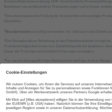
Arzneimittelpreisverordnung. UVP: Unverbindliche Preisempfehlung de
Bestell­wert versand­kosten­frei. Preisänderungen und Irrtümer vorbeh
1
Eine pharmazeutische Prüfung der Arzneimittel und sonstigen Pro
Herstellers.
2
Biozidprodukte
vorsichtig verwenden. Vor Gebrauch stets Etikett u
3
Die Übergabe deiner Bestellung an den Paketdienstleister erfolgt bei
Produktverfügbarkeit sowie vom Zustellzeitpunkt des Spediteurs abwe
Dauer der Prüfungen einschließlich Klärungen verlängern.
4
Für verschreibungspflichtige Medikamente stellt der Arzt ein Rezept 
trägt einen Teil davon als Zuzahlung mit.
Grundsätzlich leisten Mitglieder Zuzahlungen in Höhe von zehn Proz
zu entrichten.
Diese Regeln gelten grundsätzlich auch für Online-Apotheken.
Bei Heilmitteln und häuslicher Krankenpflege beträgt die Zuzahlung 
Um das Engagement der Versicherten für ihre eigene Gesundheit zu stä
• Kindern und Jugendlichen bis zum vollendeten 18. Lebensjahr mit
• Untersuchungen zur Vorsorge und Früherkennung, die von der GKV
• empfohlenen Schutzimpfungen