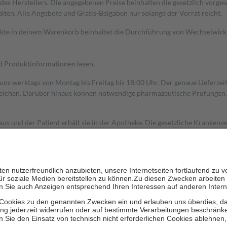
s Herstellers. Die angegebenen Preise beinhalten die gesetzlich vorgesc
alten. Alle Angebote und Gratis-Beigaben nur solange der Vorrat reicht.
dukte in deinem Warenkorb beinhaltet die Durchführung von Wechselwir
nd Produktinformationen lesen.
 uns werktags von Montag bis Freitag bis 18:00 Uhr. Der genaue Lieferze
ichen. Darüber hinaus können notwendige pharmazeutische Prüfungen, die
aus und der Patient erhält sie in der Apotheke. Die gesetzliche Krankenv
ent des Abgabepreises,
mindestens
jedoch
fünf Euro
und
höchstens zehn 
zehn Prozent der Kosten sowie zehn Euro je Verordnung.
rken und die besondere Stellung der Familie zu unterstützen, fallen
kein
 Ausnahme der Fahrkosten
 getragen werden