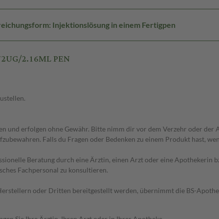
eichungsform: Injektionslösung in einem Fertigpen
 72UG/2.16ML PEN
ustellen.
 und erfolgen ohne Gewähr. Bitte nimm dir vor dem Verzehr oder der An
fzubewahren. Falls du Fragen oder Bedenken zu einem Produkt hast, wende
essionelle Beratung durch eine Ärztin, einen Arzt oder eine Apothekerin
sches Fachpersonal zu konsultieren.
n Herstellern oder Dritten bereitgestellt werden, übernimmt die BS-Apot
en Sie Ihre Ärztin, Ihren Arzt oder in Ihrer Apotheke.