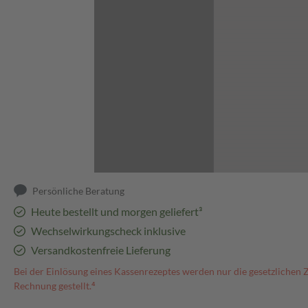
Abbildung kann abweichen
Persönliche Beratung
Heute bestellt und morgen geliefert³
Wechselwirkungscheck inklusive
Versandkostenfreie Lieferung
Bei der Einlösung eines Kassenrezeptes werden nur die gesetzlichen 
Rechnung gestellt.⁴