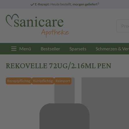
3
E-Rezept:
Heute bestellt,
morgen geliefert
Menü
Bestseller
Sparsets
Schmerzen & Ver
REKOVELLE 72UG/2.16ML PEN
Rezeptpflichtig
Kühlpflichtig
Reimport