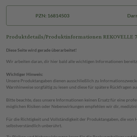
PZN: 16814503
Darr
Produktdetails/Produktinformationen REKOVELLE
Diese Seite wird gerade überarbeitet!
Wir arbeiten daran, dir hier bald alle wichtigen Informationen bereitz
Wichtiger Hinweis:
Unsere Produktangaben dienen ausschließlich zu Informationszwecken
Warnhinweise sorgfältig zu lesen und diese für spätere Rückfragen au
Bitte beachte, dass unsere Informationen keinen Ersatz für eine prof
möglichen Risiken oder Nebenwirkungen empfehlen wir dir, medizini
Für die Richtigkeit und Vollständigkeit der Produktangaben, die vo
selbstverständlich unberührt.
Zu Risiken und Nebenwirkungen lesen Sie die Packungsbeilage und frag