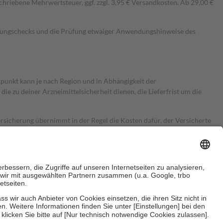
hriebene Mehrwertsteuer, ggf. zzgl. 3,95 € Versandkosten. Ab 29,00 €
kungschecks und die Prüfung etwaiger Anwendungshinweise des
itpunkt kann je nach Region und in Abhängigkeit der
 zu deiner Arzneimittelsicherheit dienen, die Lieferfrist um die
ersicherung übernimmt in der Regel die Kosten dafür, der Versicherte
Euro.
Es sind jedoch nie mehr als die tatsächlichen Kosten der Leistung
e Zuzahlungen
an bei: