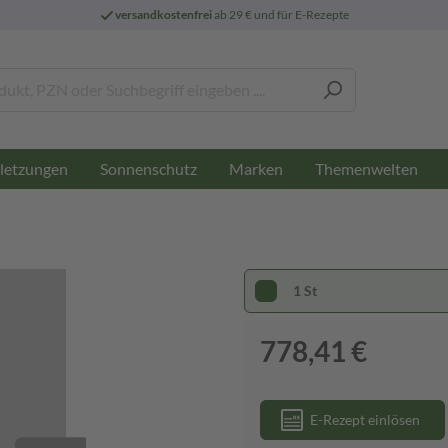
versandkostenfrei
ab 29 € und für E-Rezepte
letzungen
Sonnenschutz
Marken
Themenwelten
1 St
778,41 €
E-Rezept einlösen