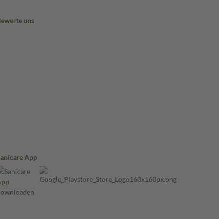
Bewerte uns
Sanicare App