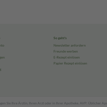
e
So geht's
nto
Newsletter anfordern
Freunde werben
gen
E-Rezept einlösen
Papier Rezept einlösen
g
gen Sie Ihre Ärztin, Ihren Arzt oder in Ihrer Apotheke. AVP: Üblicher A