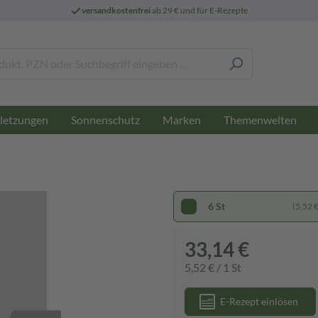
versandkostenfrei
ab 29 € und für E-Rezepte
letzungen
Sonnenschutz
Marken
Themenwelten
6 St
(5,52 € 
33,14 €
5,52 € / 1 St
E-Rezept einlösen