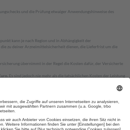
kungschecks und die Prüfung etwaiger Anwendungshinweise des
itpunkt kann je nach Region und in Abhängigkeit der
 zu deiner Arzneimittelsicherheit dienen, die Lieferfrist um die
ersicherung übernimmt in der Regel die Kosten dafür, der Versicherte
Euro.
Es sind jedoch nie mehr als die tatsächlichen Kosten der Leistung
e Zuzahlungen
an bei: