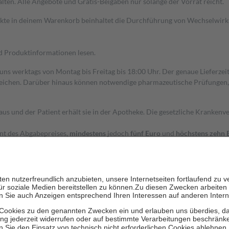
alten. Alle Angebote und Gratis-Beigaben nur solange der Vorrat reicht.
dukte in deinem Warenkorb beinhaltet die Durchführung von Wechselwir
nd Produktinformationen lesen.
 uns werktags von Montag bis Freitag bis 18:00 Uhr. Der genaue Lieferze
ichen. Darüber hinaus können notwendige pharmazeutische Prüfungen, die
aus und der Patient erhält sie in der Apotheke. Die gesetzliche Krankenv
ent des Abgabepreises,
mindestens
jedoch
fünf Euro
und
höchstens zehn 
zehn Prozent der Kosten sowie zehn Euro je Verordnung.
rken und die besondere Stellung der Familie zu unterstützen, fallen
kein
 Ausnahme der Fahrkosten
 getragen werden