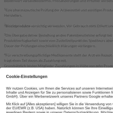
Bestell­wert versand­kosten­frei. Preisänderungen und Irrtümer vorbeh
1
Eine pharmazeutische Prüfung der Arzneimittel und sonstigen Pro
Herstellers.
2
Biozidprodukte
vorsichtig verwenden. Vor Gebrauch stets Etikett u
3
Die Übergabe deiner Bestellung an den Paketdienstleister erfolgt bei
Produktverfügbarkeit sowie vom Zustellzeitpunkt des Spediteurs abwe
Dauer der Prüfungen einschließlich Klärungen verlängern.
4
Für verschreibungspflichtige Medikamente stellt der Arzt ein Rezept 
trägt einen Teil davon als Zuzahlung mit.
Grundsätzlich leisten Mitglieder Zuzahlungen in Höhe von zehn Proz
zu entrichten.
Diese Regeln gelten grundsätzlich auch für Online-Apotheken.
Bei Heilmitteln und häuslicher Krankenpflege beträgt die Zuzahlung 
Um das Engagement der Versicherten für ihre eigene Gesundheit zu stä
• Kindern und Jugendlichen bis zum vollendeten 18. Lebensjahr mit
• Untersuchungen zur Vorsorge und Früherkennung, die von der GKV
• empfohlenen Schutzimpfungen
• Harn- und Blutteststreifen