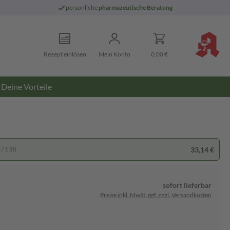
persönliche
pharmazeutische Beratung
Rezept einlösen
Mein Konto
0,00 €
Deine Vorteile
33,14 €
/ 1 St)
sofort lieferbar
Preise inkl. MwSt. ggf. zzgl. Versandkosten