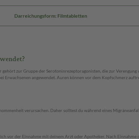
Darreichungsform: Filmtabletten
ewendet?
er gehört zur Gruppe der Serotoninrezeptoragonisten, die zur Verengung 
ei Erwachsenen angewendet. Auren können vor dem Kopfschmerz auftret
Benommenheit verursachen. Daher solltest du während eines Migräneanfal
rich vor der Einnahme mit deinem Arzt oder Apotheker. Nach Einnahme des