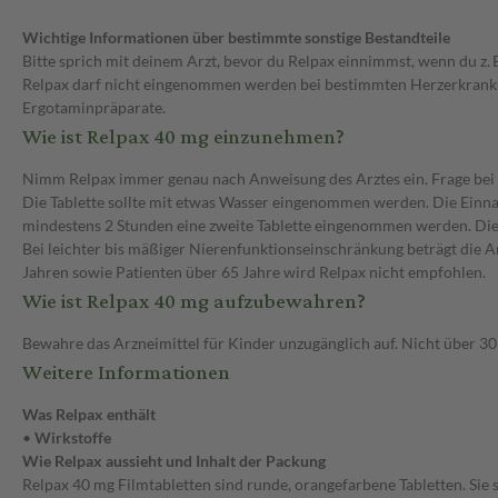
Wichtige Informationen über bestimmte sonstige Bestandteile
Bitte sprich mit deinem Arzt, bevor du Relpax einnimmst, wenn du z. B
Relpax darf nicht eingenommen werden bei bestimmten Herzerkranku
Ergotaminpräparate.
Wie ist Relpax 40 mg einzunehmen?
Nimm Relpax immer genau nach Anweisung des Arztes ein. Frage bei d
Die Tablette sollte mit etwas Wasser eingenommen werden. Die Einn
mindestens 2 Stunden eine zweite Tablette eingenommen werden. Die
Bei leichter bis mäßiger Nierenfunktionseinschränkung beträgt die A
Jahren sowie Patienten über 65 Jahre wird Relpax nicht empfohlen.
Wie ist Relpax 40 mg aufzubewahren?
Bewahre das Arzneimittel für Kinder unzugänglich auf. Nicht über 3
Weitere Informationen
Was Relpax enthält
•
Wirkstoffe
Wie Relpax aussieht und Inhalt der Packung
Relpax 40 mg Filmtabletten sind runde, orangefarbene Tabletten. Sie 