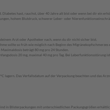
. Diabetes hast, rauchst, über 40 Jahre alt bist oder wenn bei dir ein er
ngen, hohem Blutdruck, schwerer Leber- oder Nierenfunktionseinschrän
einem Arzt oder Apotheker nach, wenn du dir nicht sicher bist.
ahme sollte so früh wie möglich nach Beginn des Migränekopfschmerzes e
 Maximaldosis beträgt 80 mg pro 24 Stunden.
nfangsdosis 20 mg, maximal 40 mg pro Tag. Bei Leberfunktionsstörung ist
0 °C lagern. Das Verfallsdatum auf der Verpackung beachten und das Arz
sind in Blisterpackungen mit unterschiedlichen Packungsgrößen erhältlic