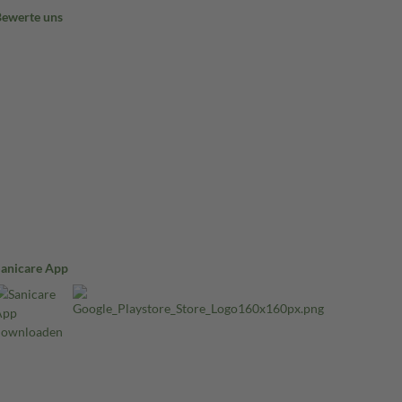
Bewerte uns
Sanicare App