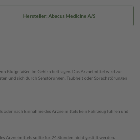
Hersteller: Abacus Medicine A/S
von Blutgefäßen im Gehirn beitragen. Das Arzneimittel wird zur
en und sich durch Sehstörungen, Taubheit oder Sprachstörungen
ls oder nach Einnahme des Arzneimittels kein Fahrzeug führen und
 Arzneimittels sollte für 24 Stunden nicht gestillt werden.