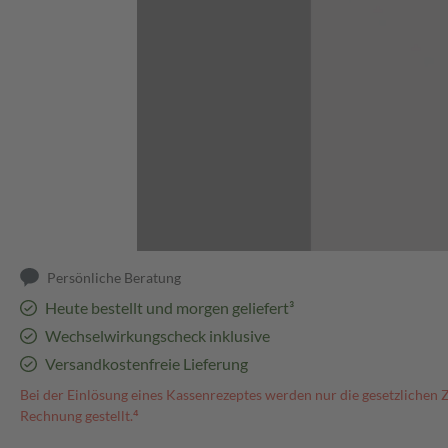
Abbildung kann abweichen
Persönliche Beratung
Heute bestellt und morgen geliefert³
Wechselwirkungscheck inklusive
Versandkostenfreie Lieferung
Bei der Einlösung eines Kassenrezeptes werden nur die gesetzlichen 
Rechnung gestellt.⁴