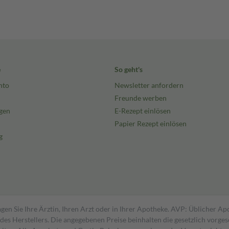
e
So geht's
nto
Newsletter anfordern
Freunde werben
gen
E-Rezept einlösen
Papier Rezept einlösen
g
gen Sie Ihre Ärztin, Ihren Arzt oder in Ihrer Apotheke. AVP: Üblicher A
s Herstellers. Die angegebenen Preise beinhalten die gesetzlich vorgesc