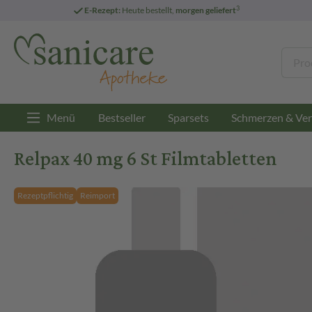
3
E-Rezept:
Heute bestellt,
morgen geliefert
Menü
Bestseller
Sparsets
Schmerzen & Ver
Relpax 40 mg 6 St Filmtabletten
Rezeptpflichtig
Reimport