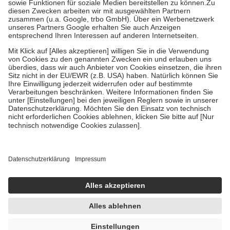
Zuzahlung zehn Prozent der Kosten sowie zehn Euro je
Verordnung.
Um das Engagement der Versicherten für ihre eigene Gesundheit zu
stärken und die besondere Stellung der Familie zu unterstützen,
fallen
keine Zuzahlungen
an bei:
• Kindern und Jugendlichen bis zum vollendeten 18. Lebensjahr
mit Ausnahme der Fahrkosten
• Untersuchungen zur Vorsorge und Früherkennung, die von der
GKV getragen werden
• empfohlenen Schutzimpfungen
• Harn- und Blutteststreifen
Wir nutzen Trusted Shops als unabhängigen Dienstleister für die
Einholung von Bewertungen. Trusted Shops hat Maßnahmen
getroffen, um sicherzustellen, dass es sich um echte Bewertungen
handelt. Mehr Informationen findest du hier:
https://help.etrusted.com/hc/de/articles/4419944605341
Einige Bilder und Inhalte wurden unter Zuhilfenahme künstlicher
Intelligenz erstellt.