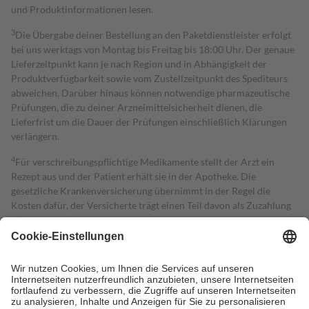
und Produktinformationen lesen.
3
Die Übergabe deiner Bestellung an den Paketdienstleister erfolgt
bei uns werktags von Montag bis Freitag bis 18:00 Uhr. Der genaue
Lieferzeitpunkt kann je nach Region und in Abhängigkeit der
Produktverfügbarkeit sowie vom Zustellzeitpunkt des Spediteurs
abweichen. Darüber hinaus können notwendige pharmazeutische
Prüfungen, die zu deiner Arzneimittelsicherheit dienen, die
Lieferfrist um die Dauer der Prüfungen einschließlich Klärungen
verlängern.
4
Für verschreibungspflichtige Medikamente stellt der Arzt ein
Rezept aus und der Patient erhält sie in der Apotheke. Die
gesetzliche Krankenversicherung übernimmt in der Regel die
Kosten dafür, der Versicherte trägt einen Teil davon als Zuzahlung
mit.
Grundsätzlich leisten Mitglieder Zuzahlungen in Höhe von zehn
Prozent des Abgabepreises,
mindestens
jedoch
fünf Euro
und
höchstens zehn Euro.
Es sind jedoch nie mehr als die tatsächlichen
Kosten der Leistung zu entrichten.
Diese Regeln gelten grundsätzlich auch für Online-Apotheken.
Bei Heilmitteln und häuslicher Krankenpflege beträgt die