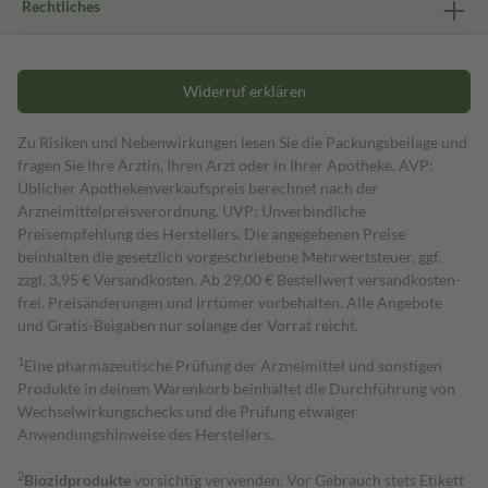
Rechtliches
Widerruf erklären
Zu Risiken und Nebenwirkungen lesen Sie die Packungsbeilage und
fragen Sie Ihre Ärztin, Ihren Arzt oder in Ihrer Apotheke. AVP:
Üblicher Apothekenverkaufspreis berechnet nach der
Arzneimittelpreisverordnung. UVP: Unverbindliche
Preisempfehlung des Herstellers. Die angegebenen Preise
beinhalten die gesetzlich vorgeschriebene Mehrwertsteuer, ggf.
zzgl. 3,95 € Versandkosten. Ab 29,00 € Bestell­wert versand­kosten­
frei. Preisänderungen und Irrtümer vorbehalten. Alle Angebote
und Gratis-Beigaben nur solange der Vorrat reicht.
1
Eine pharmazeutische Prüfung der Arzneimittel und sonstigen
Produkte in deinem Warenkorb beinhaltet die Durchführung von
Wechselwirkungschecks und die Prüfung etwaiger
Anwendungshinweise des Herstellers.
2
Biozidprodukte
vorsichtig verwenden. Vor Gebrauch stets Etikett