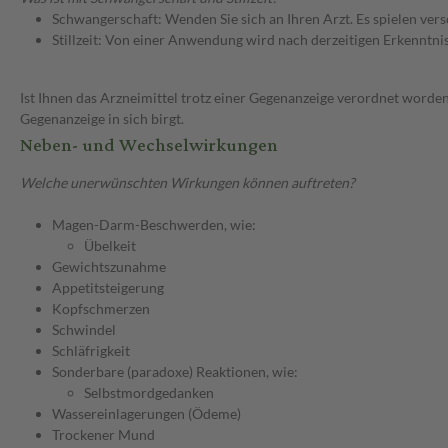
Schwangerschaft: Wenden Sie sich an Ihren Arzt. Es spielen ve
Stillzeit: Von einer Anwendung wird nach derzeitigen Erkenntniss
Ist Ihnen das Arzneimittel trotz einer Gegenanzeige verordnet worden
Gegenanzeige in sich birgt.
Neben- und Wechselwirkungen
Welche unerwünschten Wirkungen können auftreten?
Magen-Darm-Beschwerden, wie:
Übelkeit
Gewichtszunahme
Appetitsteigerung
Kopfschmerzen
Schwindel
Schläfrigkeit
Sonderbare (paradoxe) Reaktionen, wie:
Selbstmordgedanken
Wassereinlagerungen (Ödeme)
Trockener Mund