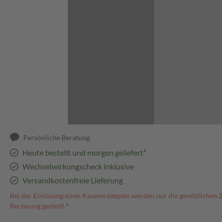
Abbildung kann abweichen
Persönliche Beratung
Heute bestellt und morgen geliefert³
Wechselwirkungscheck inklusive
Versandkostenfreie Lieferung
Bei der Einlösung eines Kassenrezeptes werden nur die gesetzlichen 
Rechnung gestellt.⁴