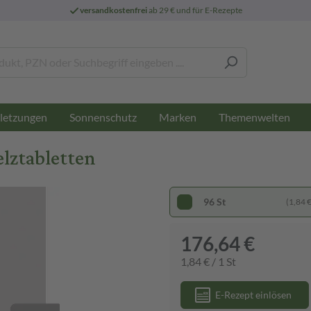
versandkostenfrei
ab 29 € und für E-Rezepte
letzungen
Sonnenschutz
Marken
Themenwelten
lztabletten
96 St
(1,84 € 
176,64 €
1,84 € / 1 St
E-Rezept einlösen