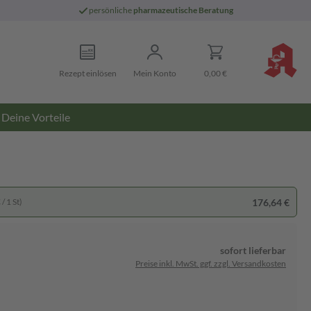
persönliche
pharmazeutische Beratung
Rezept einlösen
Mein Konto
0,00 €
Deine Vorteile
176,64 €
/ 1 St)
sofort lieferbar
Preise inkl. MwSt. ggf. zzgl. Versandkosten