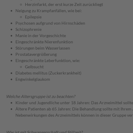
Herzinfarkt, der erst kurze Zeit zurückliegt
Neigung zu Krampfanfällen, wie bei:
Epilepsie
Psychosen aufgrund von Hirnschäden
Schizophrenie
Manie in der Vorgeschichte
Eingeschränkte Nierenfunktion
Störungen beim Wasserlassen
Prostatavergrößerung
Eingeschränkte Leberfunktion, wie:
Gelbsucht
Diabetes mellitus (Zuckerkrankheit)
Engwinkelglaukom
Welche Altersgruppe ist zu beachten?
Kinder und Jugendliche unter 18 Jahren: Das Arzneimittel sollt
Ältere Patienten ab 65 Jahren: Die Behandlung sollte mit Ihr
Nebenwirkungen des Arzneimittels können in dieser Gruppe ver
Was ist mit Schwangerschaft und Stillzeit?