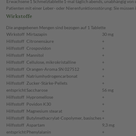
Erwachsene
1 Schmelztablette
1-mal täglich
abends, unabhängig von 
Patienten mit einer Leber- oder Nierenfunktionsstörung: Sie müssen 
Wirkstoffe
Die angegebenen Mengen sind bezogen auf 1 Tablette
Wirkstoff
Mirtazapin
30 mg
Hilfsstoff
Citronensäure
+
Hilfsstoff
Crospovidon
+
Hilfsstoff
Mannitol
+
Hilfsstoff
Cellulose, mikrokristalline
+
Hilfsstoff
Orangen-Aroma SN 027512
+
Hilfsstoff
Natriumhydrogencarbonat
+
Hilfsstoff
Zucker-Stärke-Pellets
+
entspricht
Saccharose
56 mg
Hilfsstoff
Hypromellose
+
Hilfsstoff
Povidon K30
+
Hilfsstoff
Magnesium stearat
+
Hilfsstoff
Butylmethacrylat-Copolymer, basisches
+
Hilfsstoff
Aspartam
9,3 mg
entspricht
Phenylalanin
+