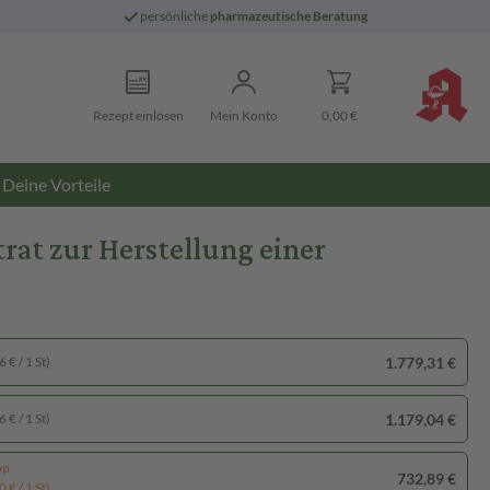
persönliche
pharmazeutische Beratung
Rezept einlösen
Mein Konto
0,00 €
Deine Vorteile
trat zur Herstellung einer
1.779,31 €
 € / 1 St)
1.179,04 €
 € / 1 St)
pp
732,89 €
 € / 1 St)