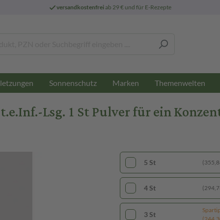
versandkostenfrei
ab 29 € und für E-Rezepte
letzungen
Sonnenschutz
Marken
Themenwelten
e.Inf.-Lsg. 1 St Pulver für ein Konzen
5 St
(355,86
4 St
(294,76
Sparti
3 St
(244,30