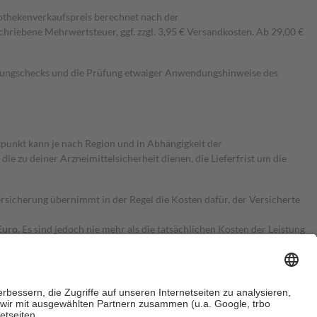
pothekenverkaufspreis berechnet nach der
hriebene Mehrwertsteuer, ggf. zzgl. 3,95 € Versandkosten. Ab 29,00 €
kungschecks und die Prüfung etwaiger Anwendungshinweise des
itpunkt kann je nach Region und in Abhängigkeit der
 zu deiner Arzneimittelsicherheit dienen, die Lieferfrist um die
ersicherung übernimmt in der Regel die Kosten dafür, der Versicherte
Euro.
Es sind jedoch nie mehr als die tatsächlichen Kosten der Leistung
e Zuzahlungen
an bei: