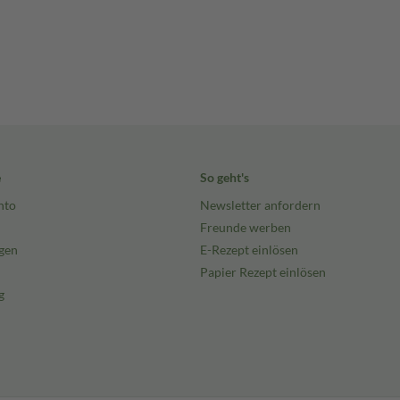
e
So geht's
nto
Newsletter anfordern
Freunde werben
gen
E-Rezept einlösen
Papier Rezept einlösen
g