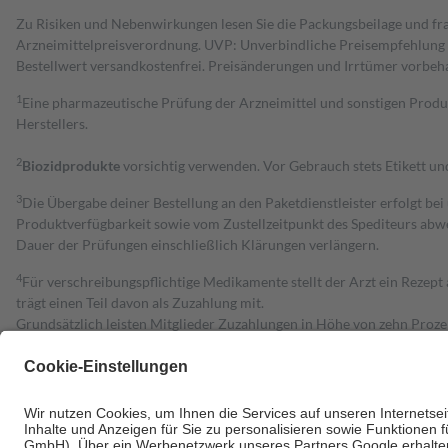
Zu Risiken und Nebenwirkungen lesen Sie die Packungsbeilage und fra
Arzneimittelpreisverordnung. UVP: Unverbindliche Preisempfehlung de
Bestell­wert versand­kosten­frei. Preisänderungen und Irrtümer vorbeh
1
Eine pharmazeutische Prüfung der Arzneimittel und sonstigen Pro
Herstellers.
2
Biozidprodukte
vorsichtig verwenden. Vor Gebrauch stets Etikett u
3
Die Übergabe deiner Bestellung an den Paketdienstleister erfolgt bei
Produktverfügbarkeit sowie vom Zustellzeitpunkt des Spediteurs abwe
Dauer der Prüfungen einschließlich Klärungen verlängern.
4
Für verschreibungspflichtige Medikamente stellt der Arzt ein Rezept 
trägt einen Teil davon als Zuzahlung mit.
Grundsätzlich leisten Mitglieder Zuzahlungen in Höhe von zehn Proz
zu entrichten.
Diese Regeln gelten grundsätzlich auch für Online-Apotheken.
Bei Heilmitteln und häuslicher Krankenpflege beträgt die Zuzahlung 
Um das Engagement der Versicherten für ihre eigene Gesundheit zu stä
• Kindern und Jugendlichen bis zum vollendeten 18. Lebensjahr mit