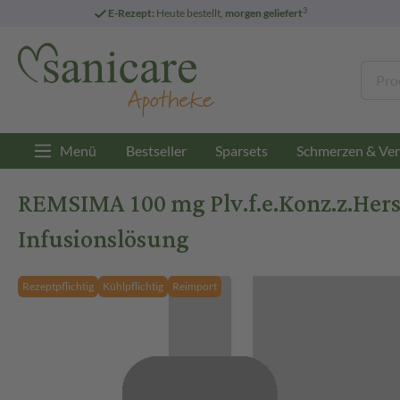
3
E-Rezept:
Heute bestellt,
morgen geliefert
Menü
Bestseller
Sparsets
Schmerzen & Ver
REMSIMA 100 mg Plv.f.e.Konz.z.Herst.
Infusionslösung
Rezeptpflichtig
Kühlpflichtig
Reimport