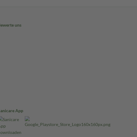
Bewerte uns
Sanicare App