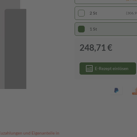
2 St
(306,95
1 St
248,71 €
E-Rezept einlösen
Zuzahlungen und Eigenanteile in