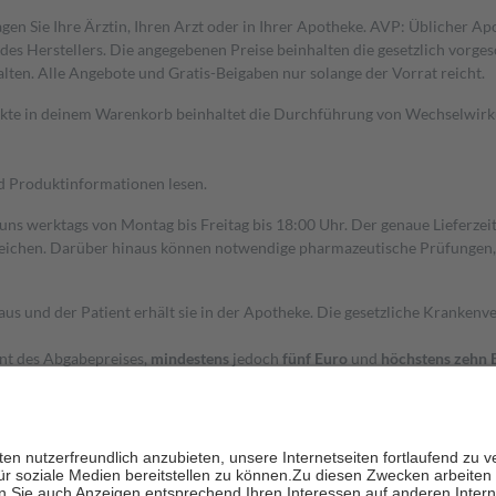
gen Sie Ihre Ärztin, Ihren Arzt oder in Ihrer Apotheke. AVP: Üblicher A
s Herstellers. Die angegebenen Preise beinhalten die gesetzlich vorgesc
alten. Alle Angebote und Gratis-Beigaben nur solange der Vorrat reicht.
dukte in deinem Warenkorb beinhaltet die Durchführung von Wechselwir
nd Produktinformationen lesen.
 uns werktags von Montag bis Freitag bis 18:00 Uhr. Der genaue Lieferze
ichen. Darüber hinaus können notwendige pharmazeutische Prüfungen, die
aus und der Patient erhält sie in der Apotheke. Die gesetzliche Krankenv
ent des Abgabepreises,
mindestens
jedoch
fünf Euro
und
höchstens zehn 
zehn Prozent der Kosten sowie zehn Euro je Verordnung.
rken und die besondere Stellung der Familie zu unterstützen, fallen
kein
 Ausnahme der Fahrkosten