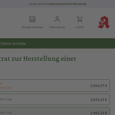
persönliche
pharmazeutische Beratung
Rezept einlösen
Mein Konto
0,00 €
Deine Vorteile
trat zur Herstellung einer
pp
3.256,97 €
 € / 1 St)
2.611,41 €
 € / 1 St)
1.965,31 €
 € / 1 St)