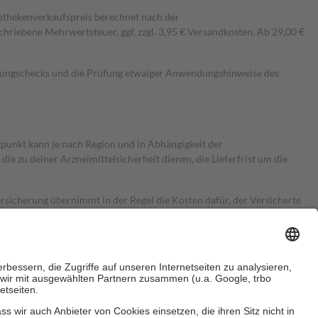
pothekenverkaufspreis berechnet nach der
hriebene Mehrwertsteuer, ggf. zzgl. 3,95 € Versandkosten. Ab 29,00 €
kungschecks und die Prüfung etwaiger Anwendungshinweise des
itpunkt kann je nach Region und in Abhängigkeit der
 zu deiner Arzneimittelsicherheit dienen, die Lieferfrist um die
ersicherung übernimmt in der Regel die Kosten dafür, der Versicherte
Euro.
Es sind jedoch nie mehr als die tatsächlichen Kosten der Leistung
e Zuzahlungen
an bei: