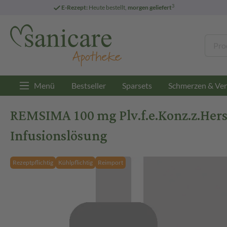
3
E-Rezept:
Heute bestellt,
morgen geliefert
Menü
Bestseller
Sparsets
Schmerzen & Ver
REMSIMA 100 mg Plv.f.e.Konz.z.Herst.
Infusionslösung
Rezeptpflichtig
Kühlpflichtig
Reimport