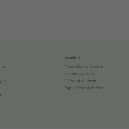
e
So geht's
nto
Newsletter anfordern
Freunde werben
gen
E-Rezept einlösen
Papier Rezept einlösen
g