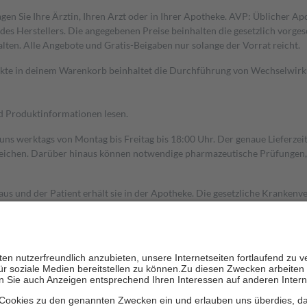
gen Sie Ihre Ärztin, Ihren Arzt oder in Ihrer Apotheke. AVP: Üblicher A
s Herstellers. Die angegebenen Preise beinhalten die gesetzlich vorgesc
alten. Alle Angebote und Gratis-Beigaben nur solange der Vorrat reicht.
dukte in deinem Warenkorb beinhaltet die Durchführung von Wechselwir
nd Produktinformationen lesen.
 uns werktags von Montag bis Freitag bis 18:00 Uhr. Der genaue Lieferze
ichen. Darüber hinaus können notwendige pharmazeutische Prüfungen, die
aus und der Patient erhält sie in der Apotheke. Die gesetzliche Krankenv
ent des Abgabepreises,
mindestens
jedoch
fünf Euro
und
höchstens zehn 
zehn Prozent der Kosten sowie zehn Euro je Verordnung.
rken und die besondere Stellung der Familie zu unterstützen, fallen
kein
 Ausnahme der Fahrkosten