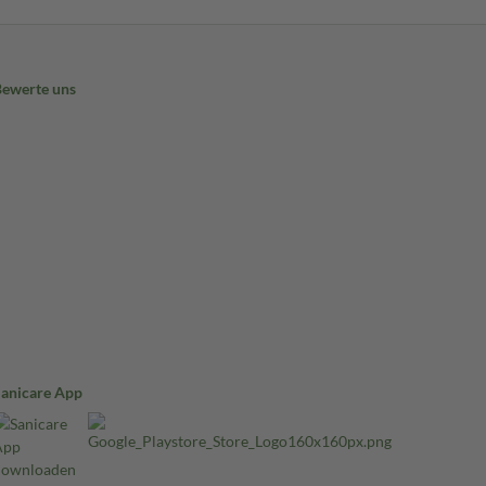
Bewerte uns
Sanicare App