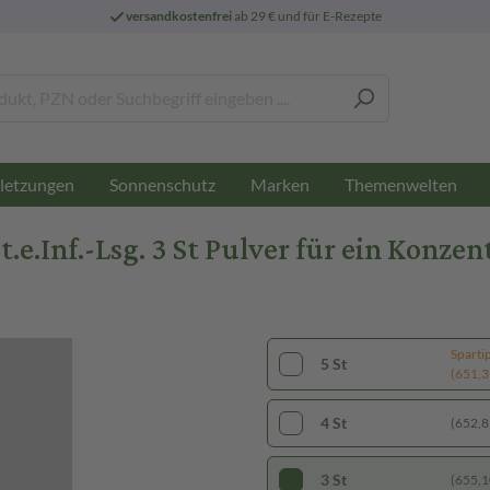
versandkostenfrei
ab 29 € und für E-Rezepte
letzungen
Sonnenschutz
Marken
Themenwelten
e.Inf.-Lsg. 3 St Pulver für ein Konzen
Sparti
5 St
(651,39
4 St
(652,85
3 St
(655,10