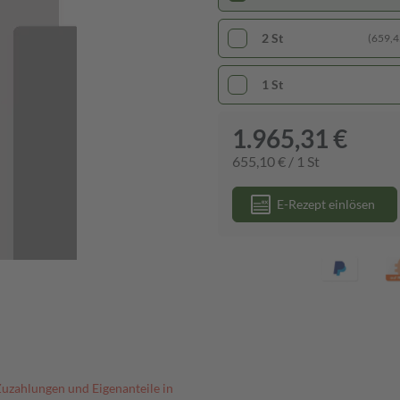
2 St
(659,45
1 St
1.965,31 €
655,10 € / 1 St
E-Rezept einlösen
Zuzahlungen und Eigenanteile in