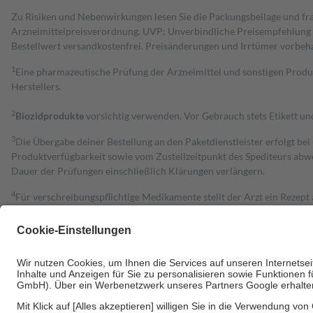
Zu Risiken und Nebenwirkungen lesen Sie die Packungsbeilage und fra
Arzneimittelpreisverordnung. UVP: Unverbindliche Preisempfehlung de
Bestell­wert versand­kosten­frei. Preisänderungen und Irrtümer vorbeh
1
Eine pharmazeutische Prüfung der Arzneimittel und sonstigen Pro
Herstellers.
2
Biozidprodukte
vorsichtig verwenden. Vor Gebrauch stets Etikett u
3
Die Übergabe deiner Bestellung an den Paketdienstleister erfolgt bei
Produktverfügbarkeit sowie vom Zustellzeitpunkt des Spediteurs abwe
Dauer der Prüfungen einschließlich Klärungen verlängern.
4
Für verschreibungspflichtige Medikamente stellt der Arzt ein Rezept 
trägt einen Teil davon als Zuzahlung mit.
Grundsätzlich leisten Mitglieder Zuzahlungen in Höhe von zehn Proz
zu entrichten.
Diese Regeln gelten grundsätzlich auch für Online-Apotheken.
Bei Heilmitteln und häuslicher Krankenpflege beträgt die Zuzahlung 
Um das Engagement der Versicherten für ihre eigene Gesundheit zu stä
• Kindern und Jugendlichen bis zum vollendeten 18. Lebensjahr mit