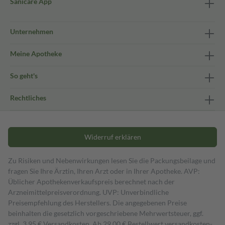
Sanicare App
Unternehmen
Meine Apotheke
So geht's
Rechtliches
Widerruf erklären
Zu Risiken und Nebenwirkungen lesen Sie die Packungsbeilage und
fragen Sie Ihre Ärztin, Ihren Arzt oder in Ihrer Apotheke. AVP:
Üblicher Apothekenverkaufspreis berechnet nach der
Arzneimittelpreisverordnung. UVP: Unverbindliche
Preisempfehlung des Herstellers. Die angegebenen Preise
beinhalten die gesetzlich vorgeschriebene Mehrwertsteuer, ggf.
zzgl. 3,95 € Versandkosten. Ab 29,00 € Bestell­wert versand­kosten­