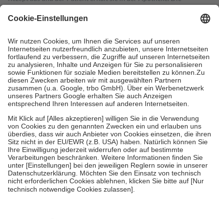
gesetzliche Krankenversicherung übernimmt in der Regel die
Kosten dafür, der Versicherte trägt einen Teil davon als Zuzahlung
mit.
Grundsätzlich leisten Mitglieder Zuzahlungen in Höhe von zehn
Prozent des Abgabepreises,
mindestens
jedoch
fünf Euro
und
höchstens zehn Euro.
Es sind jedoch nie mehr als die tatsächlichen
Kosten der Leistung zu entrichten.
Diese Regeln gelten grundsätzlich auch für Online-Apotheken.
Bei Heilmitteln und häuslicher Krankenpflege beträgt die
Zuzahlung zehn Prozent der Kosten sowie zehn Euro je
Verordnung.
Um das Engagement der Versicherten für ihre eigene Gesundheit zu
stärken und die besondere Stellung der Familie zu unterstützen,
fallen
keine Zuzahlungen
an bei:
• Kindern und Jugendlichen bis zum vollendeten 18. Lebensjahr
mit Ausnahme der Fahrkosten
• Untersuchungen zur Vorsorge und Früherkennung, die von der
GKV getragen werden
• empfohlenen Schutzimpfungen
• Harn- und Blutteststreifen