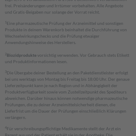
frei. Preisänderungen und Irrtümer vorbehalten. Alle Angebote
und Gratis-Beigaben nur solange der Vorrat reicht.
1
Eine pharmazeutische Prüfung der Arzneimittel und sonstigen
Produkte in deinem Warenkorb beinhaltet die Durchführung von
Wechselwirkungschecks und die Prüfung etwaiger
Anwendungshinweise des Herstellers.
2
Biozidprodukte
vorsichtig verwenden. Vor Gebrauch stets Etikett
und Produktinformationen lesen.
3
Die Übergabe deiner Bestellung an den Paketdienstleister erfolgt
bei uns werktags von Montag bis Freitag bis 18:00 Uhr. Der genaue
Lieferzeitpunkt kann je nach Region und in Abhängigkeit der
Produktverfügbarkeit sowie vom Zustellzeitpunkt des Spediteurs
abweichen. Darüber hinaus können notwendige pharmazeutische
Prüfungen, die zu deiner Arzneimittelsicherheit dienen, die
Lieferfrist um die Dauer der Prüfungen einschließlich Klärungen
verlängern.
4
Für verschreibungspflichtige Medikamente stellt der Arzt ein
Rezept aus und der Patient erhält sie in der Apotheke. Die