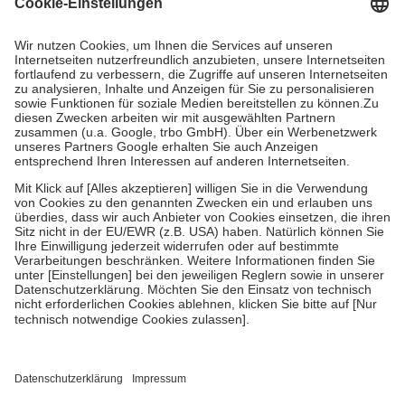
Grundsätzlich leisten Mitglieder Zuzahlungen in Höhe von zehn
Prozent des Abgabepreises,
mindestens
jedoch
fünf Euro
und
höchstens zehn Euro.
Es sind jedoch nie mehr als die tatsächlichen
Kosten der Leistung zu entrichten.
Diese Regeln gelten grundsätzlich auch für Online-Apotheken.
Bei Heilmitteln und häuslicher Krankenpflege beträgt die
Zuzahlung zehn Prozent der Kosten sowie zehn Euro je
Verordnung.
Um das Engagement der Versicherten für ihre eigene Gesundheit zu
stärken und die besondere Stellung der Familie zu unterstützen,
fallen
keine Zuzahlungen
an bei:
• Kindern und Jugendlichen bis zum vollendeten 18. Lebensjahr
mit Ausnahme der Fahrkosten
• Untersuchungen zur Vorsorge und Früherkennung, die von der
GKV getragen werden
• empfohlenen Schutzimpfungen
• Harn- und Blutteststreifen
Wir nutzen Trusted Shops als unabhängigen Dienstleister für die
Einholung von Bewertungen. Trusted Shops hat Maßnahmen
getroffen, um sicherzustellen, dass es sich um echte Bewertungen
handelt. Mehr Informationen findest du hier: