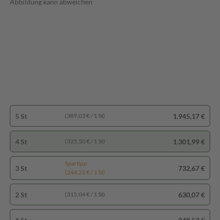
Abbildung kann abweichen
5 St
1.945,17 €
(389,03 € / 1 St)
4 St
1.301,99 €
(325,50 € / 1 St)
Spartipp
3 St
732,67 €
(244,22 € / 1 St)
2 St
630,07 €
(315,04 € / 1 St)