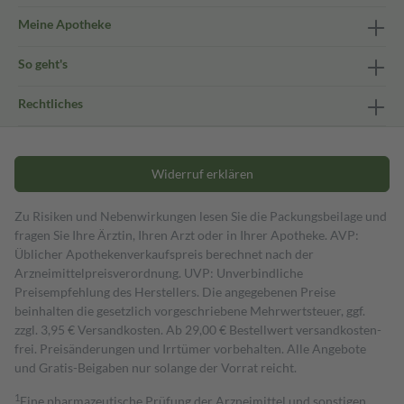
Meine Apotheke
So geht's
Rechtliches
Widerruf erklären
Zu Risiken und Nebenwirkungen lesen Sie die Packungsbeilage und
fragen Sie Ihre Ärztin, Ihren Arzt oder in Ihrer Apotheke. AVP:
Üblicher Apothekenverkaufspreis berechnet nach der
Arzneimittelpreisverordnung. UVP: Unverbindliche
Preisempfehlung des Herstellers. Die angegebenen Preise
beinhalten die gesetzlich vorgeschriebene Mehrwertsteuer, ggf.
zzgl. 3,95 € Versandkosten. Ab 29,00 € Bestell­wert versand­kosten­
frei. Preisänderungen und Irrtümer vorbehalten. Alle Angebote
und Gratis-Beigaben nur solange der Vorrat reicht.
1
Eine pharmazeutische Prüfung der Arzneimittel und sonstigen