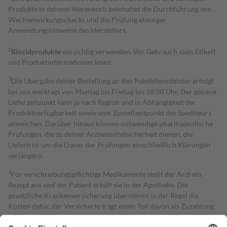
Produkte in deinem Warenkorb beinhaltet die Durchführung von
Wechselwirkungschecks und die Prüfung etwaiger
Anwendungshinweise des Herstellers.
2
Biozidprodukte
vorsichtig verwenden. Vor Gebrauch stets Etikett
und Produktinformationen lesen.
3
Die Übergabe deiner Bestellung an den Paketdienstleister erfolgt
bei uns werktags von Montag bis Freitag bis 18:00 Uhr. Der genaue
Lieferzeitpunkt kann je nach Region und in Abhängigkeit der
Produktverfügbarkeit sowie vom Zustellzeitpunkt des Spediteurs
abweichen. Darüber hinaus können notwendige pharmazeutische
Prüfungen, die zu deiner Arzneimittelsicherheit dienen, die
Lieferfrist um die Dauer der Prüfungen einschließlich Klärungen
verlängern.
4
Für verschreibungspflichtige Medikamente stellt der Arzt ein
Rezept aus und der Patient erhält sie in der Apotheke. Die
gesetzliche Krankenversicherung übernimmt in der Regel die
Kosten dafür, der Versicherte trägt einen Teil davon als Zuzahlung
mit.