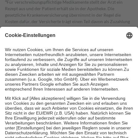
4
Für verschreibungspflichtige Medikamente stellt der Arzt ein
Rezept aus und der Patient erhält sie in der Apotheke. Die
gesetzliche Krankenversicherung übernimmt in der Regel die
Kosten dafür, der Versicherte trägt einen Teil davon als Zuzahlung
mit.
Grundsätzlich leisten Mitglieder Zuzahlungen in Höhe von zehn
Prozent des Abgabepreises,
mindestens
jedoch
fünf Euro
und
höchstens zehn Euro.
Es sind jedoch nie mehr als die tatsächlichen
Kosten der Leistung zu entrichten.
Diese Regeln gelten grundsätzlich auch für Online-Apotheken.
Bei Heilmitteln und häuslicher Krankenpflege beträgt die
Zuzahlung zehn Prozent der Kosten sowie zehn Euro je
Verordnung.
Um das Engagement der Versicherten für ihre eigene Gesundheit zu
stärken und die besondere Stellung der Familie zu unterstützen,
fallen
keine Zuzahlungen
an bei:
• Kindern und Jugendlichen bis zum vollendeten 18. Lebensjahr
mit Ausnahme der Fahrkosten
• Untersuchungen zur Vorsorge und Früherkennung, die von der
GKV getragen werden
• empfohlenen Schutzimpfungen
• Harn- und Blutteststreifen