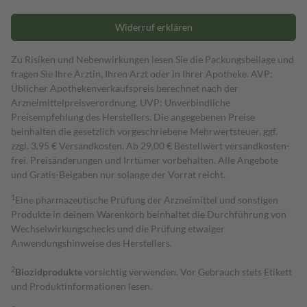
Widerruf erklären
Zu Risiken und Nebenwirkungen lesen Sie die Packungsbeilage und
fragen Sie Ihre Ärztin, Ihren Arzt oder in Ihrer Apotheke. AVP:
Üblicher Apothekenverkaufspreis berechnet nach der
Arzneimittelpreisverordnung. UVP: Unverbindliche
Preisempfehlung des Herstellers. Die angegebenen Preise
beinhalten die gesetzlich vorgeschriebene Mehrwertsteuer, ggf.
zzgl. 3,95 € Versandkosten. Ab 29,00 € Bestell­wert versand­kosten­
frei. Preisänderungen und Irrtümer vorbehalten. Alle Angebote
und Gratis-Beigaben nur solange der Vorrat reicht.
1
Eine pharmazeutische Prüfung der Arzneimittel und sonstigen
Produkte in deinem Warenkorb beinhaltet die Durchführung von
Wechselwirkungschecks und die Prüfung etwaiger
Anwendungshinweise des Herstellers.
2
Biozidprodukte
vorsichtig verwenden. Vor Gebrauch stets Etikett
und Produktinformationen lesen.