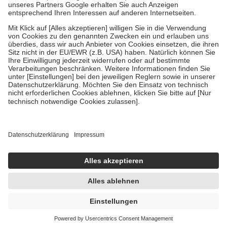
Um das Engagement der Versicherten für ihre eigene Gesundheit zu
stärken und die besondere Stellung der Familie zu unterstützen,
fallen
keine Zuzahlungen
an bei:
• Kindern und Jugendlichen bis zum vollendeten 18. Lebensjahr
mit Ausnahme der Fahrkosten
• Untersuchungen zur Vorsorge und Früherkennung, die von der
GKV getragen werden
• empfohlenen Schutzimpfungen
• Harn- und Blutteststreifen
Wir nutzen Trusted Shops als unabhängigen Dienstleister für die
Einholung von Bewertungen. Trusted Shops hat Maßnahmen
getroffen, um sicherzustellen, dass es sich um echte Bewertungen
handelt. Mehr Informationen findest du hier:
https://help.etrusted.com/hc/de/articles/4419944605341
Einige Bilder und Inhalte wurden unter Zuhilfenahme künstlicher
Intelligenz erstellt.