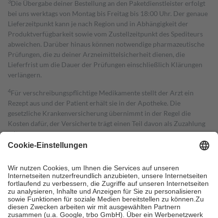
3
Die Übergabe deiner Bestellung an den Paketdienstleister erfolgt
bei uns werktags von Montag bis Freitag bis 18:00 Uhr. Der genaue
Lieferzeitpunkt kann je nach Region und in Abhängigkeit der
Produktverfügbarkeit sowie vom Zustellzeitpunkt des Spediteurs
abweichen. Darüber hinaus können notwendige pharmazeutische
Prüfungen, die zu deiner Arzneimittelsicherheit dienen, die
Lieferfrist um die Dauer der Prüfungen einschließlich Klärungen
verlängern.
4
Für verschreibungspflichtige Medikamente stellt der Arzt ein
Rezept aus und der Patient erhält sie in der Apotheke. Die
gesetzliche Krankenversicherung übernimmt in der Regel die
Kosten dafür, der Versicherte trägt einen Teil davon als Zuzahlung
mit.
Grundsätzlich leisten Mitglieder Zuzahlungen in Höhe von zehn
Prozent des Abgabepreises,
mindestens
jedoch
fünf Euro
und
höchstens zehn Euro.
Es sind jedoch nie mehr als die tatsächlichen
Kosten der Leistung zu entrichten.
Diese Regeln gelten grundsätzlich auch für Online-Apotheken.
Bei Heilmitteln und häuslicher Krankenpflege beträgt die
Zuzahlung zehn Prozent der Kosten sowie zehn Euro je
Verordnung.