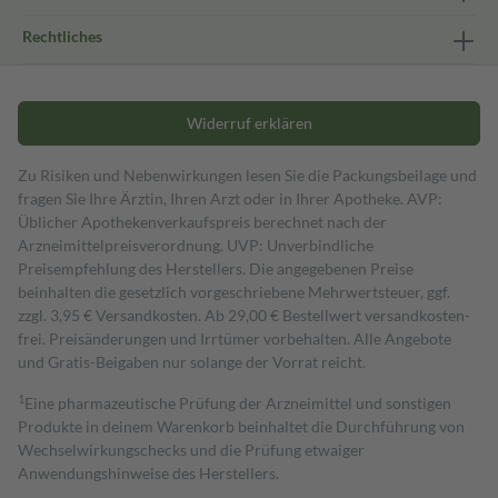
Rechtliches
Widerruf erklären
Zu Risiken und Nebenwirkungen lesen Sie die Packungsbeilage und
fragen Sie Ihre Ärztin, Ihren Arzt oder in Ihrer Apotheke. AVP:
Üblicher Apothekenverkaufspreis berechnet nach der
Arzneimittelpreisverordnung. UVP: Unverbindliche
Preisempfehlung des Herstellers. Die angegebenen Preise
beinhalten die gesetzlich vorgeschriebene Mehrwertsteuer, ggf.
zzgl. 3,95 € Versandkosten. Ab 29,00 € Bestell­wert versand­kosten­
frei. Preisänderungen und Irrtümer vorbehalten. Alle Angebote
und Gratis-Beigaben nur solange der Vorrat reicht.
1
Eine pharmazeutische Prüfung der Arzneimittel und sonstigen
Produkte in deinem Warenkorb beinhaltet die Durchführung von
Wechselwirkungschecks und die Prüfung etwaiger
Anwendungshinweise des Herstellers.