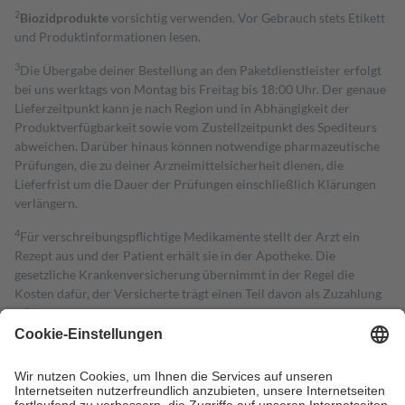
2
Biozidprodukte
vorsichtig verwenden. Vor Gebrauch stets Etikett
und Produktinformationen lesen.
3
Die Übergabe deiner Bestellung an den Paketdienstleister erfolgt
bei uns werktags von Montag bis Freitag bis 18:00 Uhr. Der genaue
Lieferzeitpunkt kann je nach Region und in Abhängigkeit der
Produktverfügbarkeit sowie vom Zustellzeitpunkt des Spediteurs
abweichen. Darüber hinaus können notwendige pharmazeutische
Prüfungen, die zu deiner Arzneimittelsicherheit dienen, die
Lieferfrist um die Dauer der Prüfungen einschließlich Klärungen
verlängern.
4
Für verschreibungspflichtige Medikamente stellt der Arzt ein
Rezept aus und der Patient erhält sie in der Apotheke. Die
gesetzliche Krankenversicherung übernimmt in der Regel die
Kosten dafür, der Versicherte trägt einen Teil davon als Zuzahlung
mit.
Grundsätzlich leisten Mitglieder Zuzahlungen in Höhe von zehn
Prozent des Abgabepreises,
mindestens
jedoch
fünf Euro
und
höchstens zehn Euro.
Es sind jedoch nie mehr als die tatsächlichen
Kosten der Leistung zu entrichten.