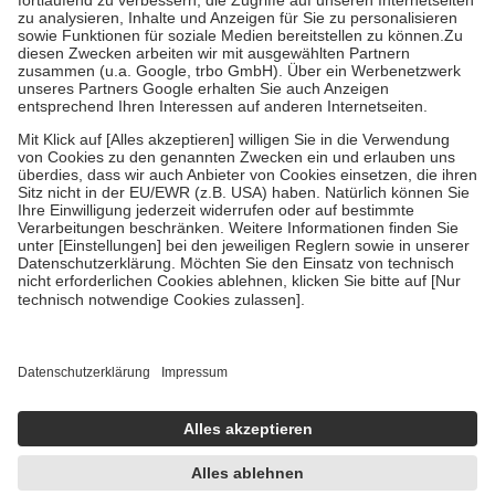
Diese Regeln gelten grundsätzlich auch für Online-Apotheken.
Bei Heilmitteln und häuslicher Krankenpflege beträgt die
Zuzahlung zehn Prozent der Kosten sowie zehn Euro je
Verordnung.
Um das Engagement der Versicherten für ihre eigene Gesundheit zu
stärken und die besondere Stellung der Familie zu unterstützen,
fallen
keine Zuzahlungen
an bei:
• Kindern und Jugendlichen bis zum vollendeten 18. Lebensjahr
mit Ausnahme der Fahrkosten
• Untersuchungen zur Vorsorge und Früherkennung, die von der
GKV getragen werden
• empfohlenen Schutzimpfungen
• Harn- und Blutteststreifen
Wir nutzen Trusted Shops als unabhängigen Dienstleister für die
Einholung von Bewertungen. Trusted Shops hat Maßnahmen
getroffen, um sicherzustellen, dass es sich um echte Bewertungen
handelt. Mehr Informationen findest du hier:
https://help.etrusted.com/hc/de/articles/4419944605341
Einige Bilder und Inhalte wurden unter Zuhilfenahme künstlicher
Intelligenz erstellt.