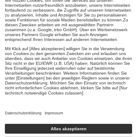
Kosten der Leistung zu entrichten.
Diese Regeln gelten grundsätzlich auch für Online-Apotheken.
Bei Heilmitteln und häuslicher Krankenpflege beträgt die
Zuzahlung zehn Prozent der Kosten sowie zehn Euro je
Verordnung.
Um das Engagement der Versicherten für ihre eigene Gesundheit zu
stärken und die besondere Stellung der Familie zu unterstützen,
fallen
keine Zuzahlungen
an bei:
• Kindern und Jugendlichen bis zum vollendeten 18. Lebensjahr
mit Ausnahme der Fahrkosten
• Untersuchungen zur Vorsorge und Früherkennung, die von der
GKV getragen werden
• empfohlenen Schutzimpfungen
• Harn- und Blutteststreifen
Wir nutzen Trusted Shops als unabhängigen Dienstleister für die
Einholung von Bewertungen. Trusted Shops hat Maßnahmen
getroffen, um sicherzustellen, dass es sich um echte Bewertungen
handelt. Mehr Informationen findest du hier:
https://help.etrusted.com/hc/de/articles/4419944605341
Einige Bilder und Inhalte wurden unter Zuhilfenahme künstlicher