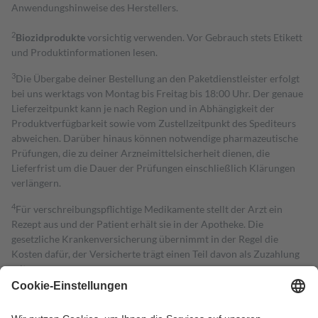
Anwendungshinweise des Herstellers.
2
Biozidprodukte
vorsichtig verwenden. Vor Gebrauch stets Etikett
und Produktinformationen lesen.
3
Die Übergabe deiner Bestellung an den Paketdienstleister erfolgt
bei uns werktags von Montag bis Freitag bis 18:00 Uhr. Der genaue
Lieferzeitpunkt kann je nach Region und in Abhängigkeit der
Produktverfügbarkeit sowie vom Zustellzeitpunkt des Spediteurs
abweichen. Darüber hinaus können notwendige pharmazeutische
Prüfungen, die zu deiner Arzneimittelsicherheit dienen, die
Lieferfrist um die Dauer der Prüfungen einschließlich Klärungen
verlängern.
4
Für verschreibungspflichtige Medikamente stellt der Arzt ein
Rezept aus und der Patient erhält sie in der Apotheke. Die
gesetzliche Krankenversicherung übernimmt in der Regel die
Kosten dafür, der Versicherte trägt einen Teil davon als Zuzahlung
mit.
Grundsätzlich leisten Mitglieder Zuzahlungen in Höhe von zehn
Prozent des Abgabepreises,
mindestens
jedoch
fünf Euro
und
höchstens zehn Euro.
Es sind jedoch nie mehr als die tatsächlichen