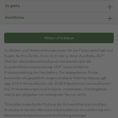
So geht's
Rechtliches
Widerruf erklären
Zu Risiken und Nebenwirkungen lesen Sie die Packungsbeilage und
fragen Sie Ihre Ärztin, Ihren Arzt oder in Ihrer Apotheke. AVP:
Üblicher Apothekenverkaufspreis berechnet nach der
Arzneimittelpreisverordnung. UVP: Unverbindliche
Preisempfehlung des Herstellers. Die angegebenen Preise
beinhalten die gesetzlich vorgeschriebene Mehrwertsteuer, ggf.
zzgl. 3,95 € Versandkosten. Ab 29,00 € Bestell­wert versand­kosten­
frei. Preisänderungen und Irrtümer vorbehalten. Alle Angebote
und Gratis-Beigaben nur solange der Vorrat reicht.
1
Eine pharmazeutische Prüfung der Arzneimittel und sonstigen
Produkte in deinem Warenkorb beinhaltet die Durchführung von
Wechselwirkungschecks und die Prüfung etwaiger