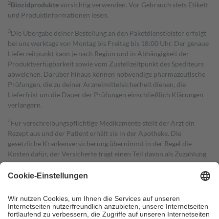
2
Biozidprodukte
vorsichtig verwenden. Vor Gebrauch stets Etikett
und Produktinformationen lesen.
3
Die Übergabe deiner Bestellung an den Paketdienstleister erfolgt
bei uns werktags von Montag bis Freitag bis 18:00 Uhr. Der genaue
Lieferzeitpunkt kann je nach Region und in Abhängigkeit der
Produktverfügbarkeit sowie vom Zustellzeitpunkt des Spediteurs
abweichen. Darüber hinaus können notwendige pharmazeutische
Prüfungen, die zu deiner Arzneimittelsicherheit dienen, die
Lieferfrist um die Dauer der Prüfungen einschließlich Klärungen
verlängern.
4
Für verschreibungspflichtige Medikamente stellt der Arzt ein
Rezept aus und der Patient erhält sie in der Apotheke. Die
gesetzliche Krankenversicherung übernimmt in der Regel die
Kosten dafür, der Versicherte trägt einen Teil davon als Zuzahlung
mit.
Grundsätzlich leisten Mitglieder Zuzahlungen in Höhe von zehn
Prozent des Abgabepreises,
mindestens
jedoch
fünf Euro
und
höchstens zehn Euro.
Es sind jedoch nie mehr als die tatsächlichen
Kosten der Leistung zu entrichten.
Diese Regeln gelten grundsätzlich auch für Online-Apotheken.