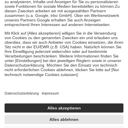
Bei Heilmitteln und häuslicher Krankenpflege beträgt die
Zuzahlung zehn Prozent der Kosten sowie zehn Euro je
Verordnung.
Um das Engagement der Versicherten für ihre eigene Gesundheit zu
stärken und die besondere Stellung der Familie zu unterstützen,
fallen
keine Zuzahlungen
an bei:
• Kindern und Jugendlichen bis zum vollendeten 18. Lebensjahr
mit Ausnahme der Fahrkosten
• Untersuchungen zur Vorsorge und Früherkennung, die von der
GKV getragen werden
• empfohlenen Schutzimpfungen
• Harn- und Blutteststreifen
Wir nutzen Trusted Shops als unabhängigen Dienstleister für die
Einholung von Bewertungen. Trusted Shops hat Maßnahmen
getroffen, um sicherzustellen, dass es sich um echte Bewertungen
handelt. Mehr Informationen findest du hier:
https://help.etrusted.com/hc/de/articles/4419944605341
Einige Bilder und Inhalte wurden unter Zuhilfenahme künstlicher
Intelligenz erstellt.