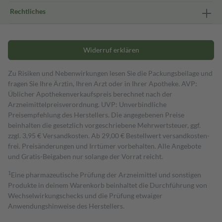
Rechtliches
Widerruf erklären
Zu Risiken und Nebenwirkungen lesen Sie die Packungsbeilage und
fragen Sie Ihre Ärztin, Ihren Arzt oder in Ihrer Apotheke. AVP:
Üblicher Apothekenverkaufspreis berechnet nach der
Arzneimittelpreisverordnung. UVP: Unverbindliche
Preisempfehlung des Herstellers. Die angegebenen Preise
beinhalten die gesetzlich vorgeschriebene Mehrwertsteuer, ggf.
zzgl. 3,95 € Versandkosten. Ab 29,00 € Bestell­wert versand­kosten­
frei. Preisänderungen und Irrtümer vorbehalten. Alle Angebote
und Gratis-Beigaben nur solange der Vorrat reicht.
1
Eine pharmazeutische Prüfung der Arzneimittel und sonstigen
Produkte in deinem Warenkorb beinhaltet die Durchführung von
Wechselwirkungschecks und die Prüfung etwaiger
Anwendungshinweise des Herstellers.