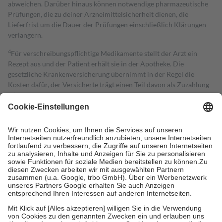
abweichen. Darüber hinaus können notwendige pharmazeutische
Prüfungen, die zu deiner Arzneimittelsicherheit dienen, die
Lieferfrist um die Dauer der Prüfungen einschließlich Klärungen
verlängern.
4
Für verschreibungspflichtige Medikamente stellt der Arzt ein
Rezept aus und der Patient erhält sie in der Apotheke. Die
gesetzliche Krankenversicherung übernimmt in der Regel die
Kosten dafür, der Versicherte trägt einen Teil davon als Zuzahlung
mit.
Grundsätzlich leisten Mitglieder Zuzahlungen in Höhe von zehn
Prozent des Abgabepreises,
mindestens
jedoch
fünf Euro
und
höchstens zehn Euro.
Es sind jedoch nie mehr als die tatsächlichen
Kosten der Leistung zu entrichten.
Diese Regeln gelten grundsätzlich auch für Online-Apotheken.
Bei Heilmitteln und häuslicher Krankenpflege beträgt die
Zuzahlung zehn Prozent der Kosten sowie zehn Euro je
Verordnung.
Um das Engagement der Versicherten für ihre eigene Gesundheit zu
stärken und die besondere Stellung der Familie zu unterstützen,
fallen
keine Zuzahlungen
an bei:
• Kindern und Jugendlichen bis zum vollendeten 18. Lebensjahr