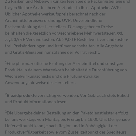
Zu Risiken und Nebenwirkungen lesen Sie die Packungsbeilage und
fragen Sie Ihre Ärztin, Ihren Arzt oder in Ihrer Apotheke. AVP:
Üblicher Apothekenverkaufspreis berechnet nach der
Arzneimittelpreisverordnung. UVP: Unverbindliche
Preisempfehlung des Herstellers. Die angegebenen Preise
beinhalten die gesetzlich vorgeschriebene Mehrwertsteuer, ggf.
zzgl. 3,95 € Versandkosten. Ab 29,00 € Bestell­wert versand­kosten­
frei. Preisänderungen und Irrtümer vorbehalten. Alle Angebote
und Gratis-Beigaben nur solange der Vorrat reicht.
1
Eine pharmazeutische Prüfung der Arzneimittel und sonstigen
Produkte in deinem Warenkorb beinhaltet die Durchführung von
Wechselwirkungschecks und die Prüfung etwaiger
Anwendungshinweise des Herstellers.
2
Biozidprodukte
vorsichtig verwenden. Vor Gebrauch stets Etikett
und Produktinformationen lesen.
3
Die Übergabe deiner Bestellung an den Paketdienstleister erfolgt
bei uns werktags von Montag bis Freitag bis 18:00 Uhr. Der genaue
Lieferzeitpunkt kann je nach Region und in Abhängigkeit der
Produktverfügbarkeit sowie vom Zustellzeitpunkt des Spediteurs