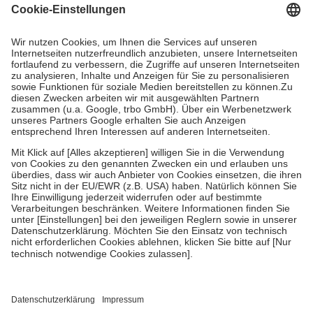
Grundsätzlich leisten Mitglieder Zuzahlungen in Höhe von zehn
Prozent des Abgabepreises,
mindestens
jedoch
fünf Euro
und
höchstens zehn Euro.
Es sind jedoch nie mehr als die tatsächlichen
Kosten der Leistung zu entrichten.
Diese Regeln gelten grundsätzlich auch für Online-Apotheken.
Bei Heilmitteln und häuslicher Krankenpflege beträgt die
Zuzahlung zehn Prozent der Kosten sowie zehn Euro je
Verordnung.
Um das Engagement der Versicherten für ihre eigene Gesundheit zu
stärken und die besondere Stellung der Familie zu unterstützen,
fallen
keine Zuzahlungen
an bei:
• Kindern und Jugendlichen bis zum vollendeten 18. Lebensjahr
mit Ausnahme der Fahrkosten
• Untersuchungen zur Vorsorge und Früherkennung, die von der
GKV getragen werden
• empfohlenen Schutzimpfungen
• Harn- und Blutteststreifen
Wir nutzen Trusted Shops als unabhängigen Dienstleister für die
Einholung von Bewertungen. Trusted Shops hat Maßnahmen
getroffen, um sicherzustellen, dass es sich um echte Bewertungen
handelt. Mehr Informationen findest du hier: