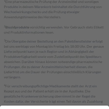
1
Eine pharmazeutische Prüfung der Arzneimittel und sonstigen
Produkte in deinem Warenkorb beinhaltet die Durchführung von
Wechselwirkungschecks und die Prüfung etwaiger
Anwendungshinweise des Herstellers.
2
Biozidprodukte
vorsichtig verwenden. Vor Gebrauch stets Etikett
und Produktinformationen lesen.
3
Die Übergabe deiner Bestellung an den Paketdienstleister erfolgt
bei uns werktags von Montag bis Freitag bis 18:00 Uhr. Der genaue
Lieferzeitpunkt kann je nach Region und in Abhängigkeit der
Produktverfügbarkeit sowie vom Zustellzeitpunkt des Spediteurs
abweichen. Darüber hinaus können notwendige pharmazeutische
Prüfungen, die zu deiner Arzneimittelsicherheit dienen, die
Lieferfrist um die Dauer der Prüfungen einschließlich Klärungen
verlängern.
4
Für verschreibungspflichtige Medikamente stellt der Arzt ein
Rezept aus und der Patient erhält sie in der Apotheke. Die
gesetzliche Krankenversicherung übernimmt in der Regel die
Kosten dafür, der Versicherte trägt einen Teil davon als Zuzahlung
mit.