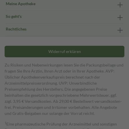
Meine Apotheke
So geht's
Rechtliches
Widerruf erklären
Zu Risiken und Nebenwirkungen lesen Sie die Packungsbeilage und
fragen Sie Ihre Ärztin, Ihren Arzt oder in Ihrer Apotheke. AVP:
Üblicher Apothekenverkaufspreis berechnet nach der
Arzneimittelpreisverordnung. UVP: Unverbindliche
Preisempfehlung des Herstellers. Die angegebenen Preise
beinhalten die gesetzlich vorgeschriebene Mehrwertsteuer, ggf.
zzgl. 3,95 € Versandkosten. Ab 29,00 € Bestell­wert versand­kosten­
frei. Preisänderungen und Irrtümer vorbehalten. Alle Angebote
und Gratis-Beigaben nur solange der Vorrat reicht.
1
Eine pharmazeutische Prüfung der Arzneimittel und sonstigen