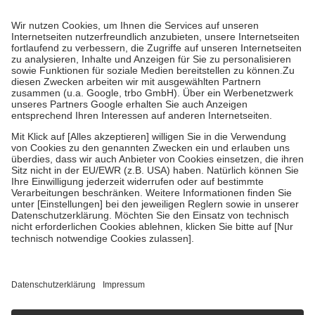
Prozent des Abgabepreises,
mindestens
jedoch
fünf Euro
und
höchstens zehn Euro.
Es sind jedoch nie mehr als die tatsächlichen
Kosten der Leistung zu entrichten.
Diese Regeln gelten grundsätzlich auch für Online-Apotheken.
Bei Heilmitteln und häuslicher Krankenpflege beträgt die
Zuzahlung zehn Prozent der Kosten sowie zehn Euro je
Verordnung.
Um das Engagement der Versicherten für ihre eigene Gesundheit zu
stärken und die besondere Stellung der Familie zu unterstützen,
fallen
keine Zuzahlungen
an bei:
• Kindern und Jugendlichen bis zum vollendeten 18. Lebensjahr
mit Ausnahme der Fahrkosten
• Untersuchungen zur Vorsorge und Früherkennung, die von der
GKV getragen werden
• empfohlenen Schutzimpfungen
• Harn- und Blutteststreifen
Wir nutzen Trusted Shops als unabhängigen Dienstleister für die
Einholung von Bewertungen. Trusted Shops hat Maßnahmen
getroffen, um sicherzustellen, dass es sich um echte Bewertungen
handelt. Mehr Informationen findest du hier:
https://help.etrusted.com/hc/de/articles/4419944605341