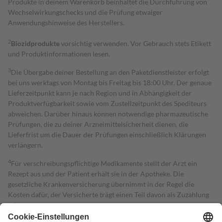
Produkte in deinem Warenkorb beinhaltet die Durchführung von
Wechselwirkungschecks und die Prüfung etwaiger
Anwendungshinweise des Herstellers.
2
Biozidprodukte
vorsichtig verwenden. Vor Gebrauch stets Etikett
und Produktinformationen lesen.
3
Die Übergabe deiner Bestellung an den Paketdienstleister erfolgt
bei uns werktags von Montag bis Freitag bis 18:00 Uhr. Der genaue
Lieferzeitpunkt kann je nach Region und in Abhängigkeit der
Produktverfügbarkeit sowie vom Zustellzeitpunkt des Spediteurs
abweichen. Darüber hinaus können notwendige pharmazeutische
Prüfungen, die zu deiner Arzneimittelsicherheit dienen, die
Lieferfrist um die Dauer der Prüfungen einschließlich Klärungen
verlängern.
4
Für verschreibungspflichtige Medikamente stellt der Arzt ein
Rezept aus und der Patient erhält sie in der Apotheke. Die
gesetzliche Krankenversicherung übernimmt in der Regel die
Kosten dafür, der Versicherte trägt einen Teil davon als Zuzahlung
mit.
Grundsätzlich leisten Mitglieder Zuzahlungen in Höhe von zehn