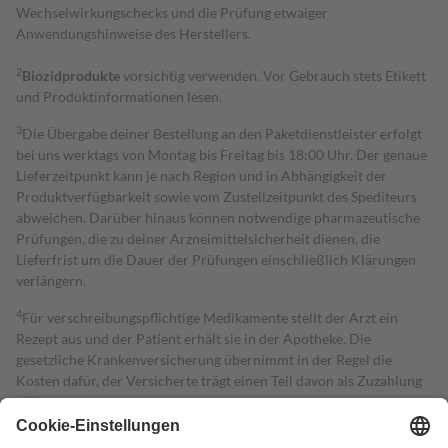
Wechselwirkungschecks und die Prüfung etwaiger
Anwendungshinweise des Herstellers.
2
Biozidprodukte
vorsichtig verwenden. Vor Gebrauch stets Etikett
und Produktinformationen lesen.
3
Die Übergabe deiner Bestellung an den Paketdienstleister erfolgt
bei uns werktags von Montag bis Freitag bis 18:00 Uhr. Der genaue
Lieferzeitpunkt kann je nach Region und in Abhängigkeit der
Produktverfügbarkeit sowie vom Zustellzeitpunkt des Spediteurs
abweichen. Darüber hinaus können notwendige pharmazeutische
Prüfungen, die zu deiner Arzneimittelsicherheit dienen, die
Lieferfrist um die Dauer der Prüfungen einschließlich Klärungen
verlängern.
4
Für verschreibungspflichtige Medikamente stellt der Arzt ein
Rezept aus und der Patient erhält sie in der Apotheke. Die
gesetzliche Krankenversicherung übernimmt in der Regel die
Kosten dafür, der Versicherte trägt einen Teil davon als Zuzahlung
mit.
Grundsätzlich leisten Mitglieder Zuzahlungen in Höhe von zehn
Prozent des Abgabepreises,
mindestens
jedoch
fünf Euro
und