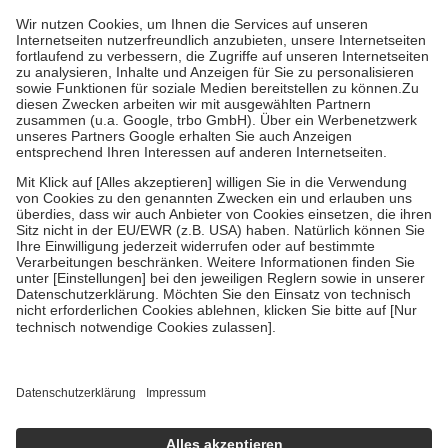
höchstens zehn Euro.
Es sind jedoch nie mehr als die tatsächlichen
Kosten der Leistung zu entrichten.
Diese Regeln gelten grundsätzlich auch für Online-Apotheken.
Bei Heilmitteln und häuslicher Krankenpflege beträgt die
Zuzahlung zehn Prozent der Kosten sowie zehn Euro je
Verordnung.
Um das Engagement der Versicherten für ihre eigene Gesundheit zu
stärken und die besondere Stellung der Familie zu unterstützen,
fallen
keine Zuzahlungen
an bei:
• Kindern und Jugendlichen bis zum vollendeten 18. Lebensjahr
mit Ausnahme der Fahrkosten
• Untersuchungen zur Vorsorge und Früherkennung, die von der
GKV getragen werden
• empfohlenen Schutzimpfungen
• Harn- und Blutteststreifen
Wir nutzen Trusted Shops als unabhängigen Dienstleister für die
Einholung von Bewertungen. Trusted Shops hat Maßnahmen
getroffen, um sicherzustellen, dass es sich um echte Bewertungen
handelt. Mehr Informationen findest du hier:
https://help.etrusted.com/hc/de/articles/4419944605341