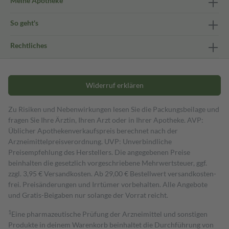
Meine Apotheke
So geht's
Rechtliches
Widerruf erklären
Zu Risiken und Nebenwirkungen lesen Sie die Packungsbeilage und
fragen Sie Ihre Ärztin, Ihren Arzt oder in Ihrer Apotheke. AVP:
Üblicher Apothekenverkaufspreis berechnet nach der
Arzneimittelpreisverordnung. UVP: Unverbindliche
Preisempfehlung des Herstellers. Die angegebenen Preise
beinhalten die gesetzlich vorgeschriebene Mehrwertsteuer, ggf.
zzgl. 3,95 € Versandkosten. Ab 29,00 € Bestell­wert versand­kosten­
frei. Preisänderungen und Irrtümer vorbehalten. Alle Angebote
und Gratis-Beigaben nur solange der Vorrat reicht.
1
Eine pharmazeutische Prüfung der Arzneimittel und sonstigen
Produkte in deinem Warenkorb beinhaltet die Durchführung von