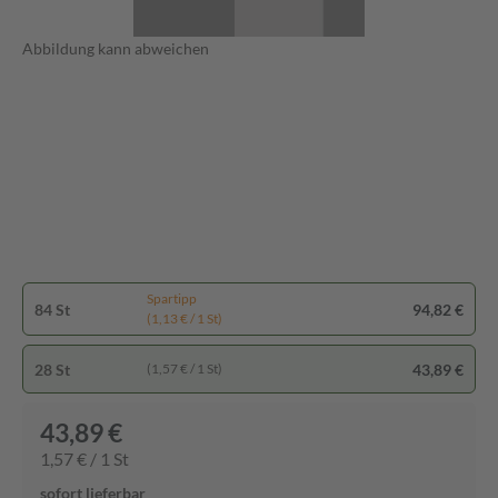
Abbildung kann abweichen
Spartipp
84 St
94,82 €
(1,13 € / 1 St)
28 St
43,89 €
(1,57 € / 1 St)
43,89 €
1,57 € / 1 St
sofort lieferbar