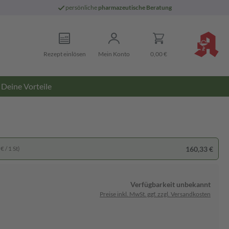
persönliche
pharmazeutische Beratung
Rezept einlösen
Mein Konto
0,00 €
Deine Vorteile
160,33 €
€ / 1 St)
Verfügbarkeit unbekannt
Preise inkl. MwSt. ggf. zzgl. Versandkosten