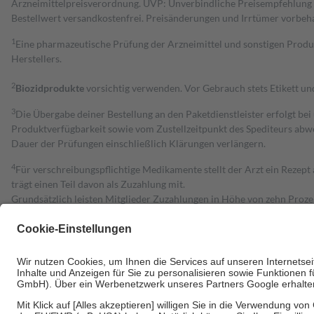
Arzneimittelpreisverordnung. UVP: Unverbindliche Preisempfehlung de
Bestell­wert versand­kosten­frei. Preisänderungen und Irrtümer vorbeh
1
Eine pharmazeutische Prüfung der Arzneimittel und sonstigen Pro
Herstellers.
2
Biozidprodukte
vorsichtig verwenden. Vor Gebrauch stets Etikett u
3
Die Übergabe deiner Bestellung an den Paketdienstleister erfolgt bei
Produktverfügbarkeit sowie vom Zustellzeitpunkt des Spediteurs abwe
Dauer der Prüfungen einschließlich Klärungen verlängern.
4
Für verschreibungspflichtige Medikamente stellt der Arzt ein Rezept 
trägt einen Teil davon als Zuzahlung mit.
Grundsätzlich leisten Mitglieder Zuzahlungen in Höhe von zehn Proz
zu entrichten.
Diese Regeln gelten grundsätzlich auch für Online-Apotheken.
Bei Heilmitteln und häuslicher Krankenpflege beträgt die Zuzahlung 
Um das Engagement der Versicherten für ihre eigene Gesundheit zu stä
• Kindern und Jugendlichen bis zum vollendeten 18. Lebensjahr mit
• Untersuchungen zur Vorsorge und Früherkennung, die von der GKV
• empfohlenen Schutzimpfungen