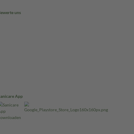
Bewerte uns
Sanicare App