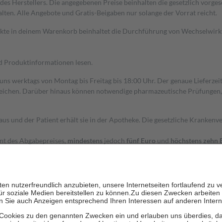
s Herstellers. Die angegebenen Preise beinhalten die gesetzlich vorgesc
alten. Alle Angebote und Gratis-Beigaben nur solange der Vorrat reicht.
dukte in deinem Warenkorb beinhaltet die Durchführung von Wechselwir
nd Produktinformationen lesen.
 uns werktags von Montag bis Freitag bis 18:00 Uhr. Der genaue Lieferze
ichen. Darüber hinaus können notwendige pharmazeutische Prüfungen, die
aus und der Patient erhält sie in der Apotheke. Die gesetzliche Krankenv
ent des Abgabepreises,
mindestens
jedoch
fünf Euro
und
höchstens zehn 
zehn Prozent der Kosten sowie zehn Euro je Verordnung.
rken und die besondere Stellung der Familie zu unterstützen, fallen
kein
 Ausnahme der Fahrkosten
 getragen werden