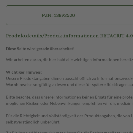
PZN: 13892520
Produktdetails/Produktinformationen RETACRIT 4.000 
Diese Seite wird gerade überarbeitet!
Wir arbeiten daran, dir hier bald alle wichtigen Informationen bereitz
Wichtiger Hinweis:
Unsere Produktangaben dienen ausschließlich zu Informationszwecken
Warnhinweise sorgfältig zu lesen und diese für spätere Rückfragen au
Bitte beachte, dass unsere Informationen keinen Ersatz für eine prof
möglichen Risiken oder Nebenwirkungen empfehlen wir dir, medizini
Für die Richtigkeit und Vollständigkeit der Produktangaben, die vo
selbstverständlich unberührt.
Zu Risiken und Nebenwirkungen lesen Sie die Packungsbeilage und frag