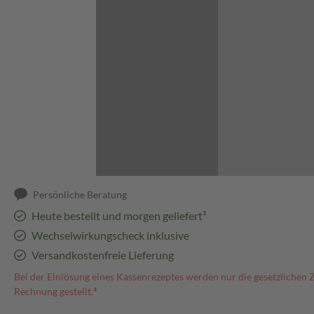
Abbildung kann abweichen
Persönliche Beratung
Heute bestellt und morgen geliefert³
Wechselwirkungscheck inklusive
Versandkostenfreie Lieferung
Bei der Einlösung eines Kassenrezeptes werden nur die gesetzlichen 
Rechnung gestellt.⁴