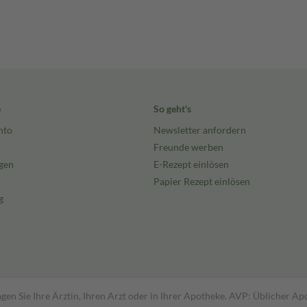
e
So geht's
nto
Newsletter anfordern
Freunde werben
gen
E-Rezept einlösen
Papier Rezept einlösen
g
gen Sie Ihre Ärztin, Ihren Arzt oder in Ihrer Apotheke. AVP: Üblicher A