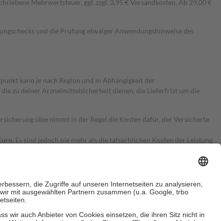
hriebene Mehrwertsteuer, ggf. zzgl. 3,95 € Versandkosten. Ab 29,00 €
kungschecks und die Prüfung etwaiger Anwendungshinweise des
itpunkt kann je nach Region und in Abhängigkeit der
 zu deiner Arzneimittelsicherheit dienen, die Lieferfrist um die
ersicherung übernimmt in der Regel die Kosten dafür, der Versicherte
Euro.
Es sind jedoch nie mehr als die tatsächlichen Kosten der Leistung
e Zuzahlungen
an bei: