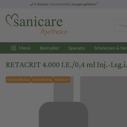
3
E-Rezept:
Heute bestellt,
morgen geliefert
Menü
Bestseller
Sparsets
Schmerzen & Ver
RETACRIT 4.000 I.E./0,4 ml Inj.-Lsg.i
Rezeptpflichtig
Kühlpflichtig
Reimport