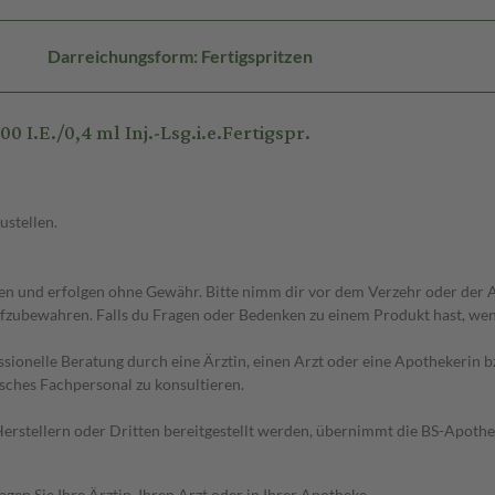
Darreichungsform: Fertigspritzen
I.E./0,4 ml Inj.-Lsg.i.e.Fertigspr.
ustellen.
 und erfolgen ohne Gewähr. Bitte nimm dir vor dem Verzehr oder der An
fzubewahren. Falls du Fragen oder Bedenken zu einem Produkt hast, wende
essionelle Beratung durch eine Ärztin, einen Arzt oder eine Apothekerin
sches Fachpersonal zu konsultieren.
n Herstellern oder Dritten bereitgestellt werden, übernimmt die BS-Apot
en Sie Ihre Ärztin, Ihren Arzt oder in Ihrer Apotheke.