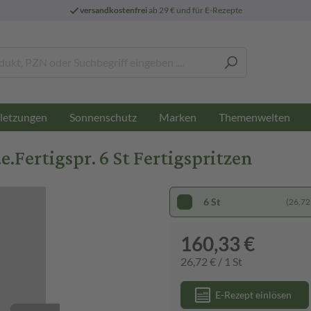
versandkostenfrei
ab 29 € und für E-Rezepte
letzungen
Sonnenschutz
Marken
Themenwelten
.e.Fertigspr. 6 St Fertigspritzen
6 St
(26,72 
160,33 €
26,72 € / 1 St
E-Rezept einlösen