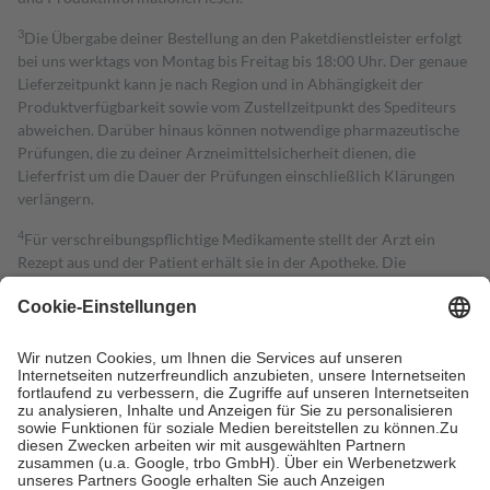
3
Die Übergabe deiner Bestellung an den Paketdienstleister erfolgt
bei uns werktags von Montag bis Freitag bis 18:00 Uhr. Der genaue
Lieferzeitpunkt kann je nach Region und in Abhängigkeit der
Produktverfügbarkeit sowie vom Zustellzeitpunkt des Spediteurs
abweichen. Darüber hinaus können notwendige pharmazeutische
Prüfungen, die zu deiner Arzneimittelsicherheit dienen, die
Lieferfrist um die Dauer der Prüfungen einschließlich Klärungen
verlängern.
4
Für verschreibungspflichtige Medikamente stellt der Arzt ein
Rezept aus und der Patient erhält sie in der Apotheke. Die
gesetzliche Krankenversicherung übernimmt in der Regel die
Kosten dafür, der Versicherte trägt einen Teil davon als Zuzahlung
mit.
Grundsätzlich leisten Mitglieder Zuzahlungen in Höhe von zehn
Prozent des Abgabepreises,
mindestens
jedoch
fünf Euro
und
höchstens zehn Euro.
Es sind jedoch nie mehr als die tatsächlichen
Kosten der Leistung zu entrichten.
Diese Regeln gelten grundsätzlich auch für Online-Apotheken.
Bei Heilmitteln und häuslicher Krankenpflege beträgt die