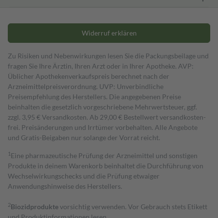
Widerruf erklären
Zu Risiken und Nebenwirkungen lesen Sie die Packungsbeilage und
fragen Sie Ihre Ärztin, Ihren Arzt oder in Ihrer Apotheke. AVP:
Üblicher Apothekenverkaufspreis berechnet nach der
Arzneimittelpreisverordnung. UVP: Unverbindliche
Preisempfehlung des Herstellers. Die angegebenen Preise
beinhalten die gesetzlich vorgeschriebene Mehrwertsteuer, ggf.
zzgl. 3,95 € Versandkosten. Ab 29,00 € Bestell­wert versand­kosten­
frei. Preisänderungen und Irrtümer vorbehalten. Alle Angebote
und Gratis-Beigaben nur solange der Vorrat reicht.
1
Eine pharmazeutische Prüfung der Arzneimittel und sonstigen
Produkte in deinem Warenkorb beinhaltet die Durchführung von
Wechselwirkungschecks und die Prüfung etwaiger
Anwendungshinweise des Herstellers.
2
Biozidprodukte
vorsichtig verwenden. Vor Gebrauch stets Etikett
und Produktinformationen lesen.