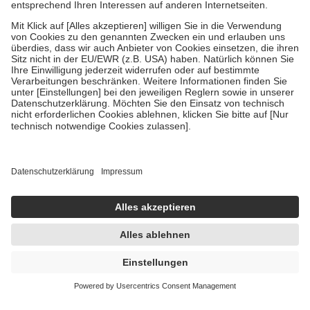
Zuzahlung zehn Prozent der Kosten sowie zehn Euro je
Verordnung.
Um das Engagement der Versicherten für ihre eigene Gesundheit zu
stärken und die besondere Stellung der Familie zu unterstützen,
fallen
keine Zuzahlungen
an bei:
• Kindern und Jugendlichen bis zum vollendeten 18. Lebensjahr
mit Ausnahme der Fahrkosten
• Untersuchungen zur Vorsorge und Früherkennung, die von der
GKV getragen werden
• empfohlenen Schutzimpfungen
• Harn- und Blutteststreifen
Wir nutzen Trusted Shops als unabhängigen Dienstleister für die
Einholung von Bewertungen. Trusted Shops hat Maßnahmen
getroffen, um sicherzustellen, dass es sich um echte Bewertungen
handelt. Mehr Informationen findest du hier:
https://help.etrusted.com/hc/de/articles/4419944605341
Einige Bilder und Inhalte wurden unter Zuhilfenahme künstlicher
Intelligenz erstellt.