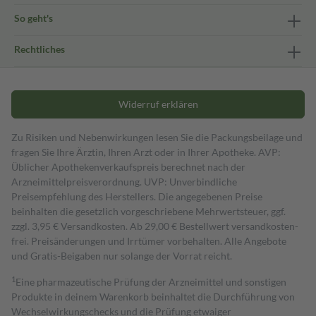
So geht's
Rechtliches
Widerruf erklären
Zu Risiken und Nebenwirkungen lesen Sie die Packungsbeilage und
fragen Sie Ihre Ärztin, Ihren Arzt oder in Ihrer Apotheke. AVP:
Üblicher Apothekenverkaufspreis berechnet nach der
Arzneimittelpreisverordnung. UVP: Unverbindliche
Preisempfehlung des Herstellers. Die angegebenen Preise
beinhalten die gesetzlich vorgeschriebene Mehrwertsteuer, ggf.
zzgl. 3,95 € Versandkosten. Ab 29,00 € Bestell­wert versand­kosten­
frei. Preisänderungen und Irrtümer vorbehalten. Alle Angebote
und Gratis-Beigaben nur solange der Vorrat reicht.
1
Eine pharmazeutische Prüfung der Arzneimittel und sonstigen
Produkte in deinem Warenkorb beinhaltet die Durchführung von
Wechselwirkungschecks und die Prüfung etwaiger