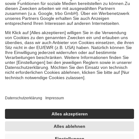
Kosten der Leistung zu entrichten.
Diese Regeln gelten grundsätzlich auch für Online-Apotheken.
Bei Heilmitteln und häuslicher Krankenpflege beträgt die
Zuzahlung zehn Prozent der Kosten sowie zehn Euro je
Verordnung.
Um das Engagement der Versicherten für ihre eigene Gesundheit zu
stärken und die besondere Stellung der Familie zu unterstützen,
fallen
keine Zuzahlungen
an bei:
• Kindern und Jugendlichen bis zum vollendeten 18. Lebensjahr
mit Ausnahme der Fahrkosten
• Untersuchungen zur Vorsorge und Früherkennung, die von der
GKV getragen werden
• empfohlenen Schutzimpfungen
• Harn- und Blutteststreifen
Wir nutzen Trusted Shops als unabhängigen Dienstleister für die
Einholung von Bewertungen. Trusted Shops hat Maßnahmen
getroffen, um sicherzustellen, dass es sich um echte Bewertungen
handelt. Mehr Informationen findest du hier:
https://help.etrusted.com/hc/de/articles/4419944605341