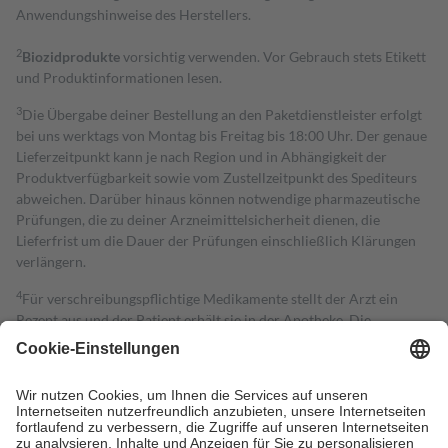
Anwendungshinweise des Herstellers.
2
Biozidprodukte
vorsichtig verwenden. Vor Gebrauch stets Etikett
und Produktinformationen lesen.
3
Die Übergabe deiner Bestellung an den Paketdienstleister erfolgt
bei uns werktags von Montag bis Freitag bis 18:00 Uhr. Der genaue
Lieferzeitpunkt kann je nach Region und in Abhängigkeit der
Produktverfügbarkeit sowie vom Zustellzeitpunkt des Spediteurs
abweichen. Darüber hinaus können notwendige pharmazeutische
Prüfungen, die zu deiner Arzneimittelsicherheit dienen, die
Lieferfrist um die Dauer der Prüfungen einschließlich Klärungen
verlängern.
4
Für verschreibungspflichtige Medikamente stellt der Arzt ein
Rezept aus und der Patient erhält sie in der Apotheke. Die
gesetzliche Krankenversicherung übernimmt in der Regel die
Kosten dafür, der Versicherte trägt einen Teil davon als Zuzahlung
mit.
Grundsätzlich leisten Mitglieder Zuzahlungen in Höhe von zehn
Prozent des Abgabepreises,
mindestens
jedoch
fünf Euro
und
höchstens zehn Euro.
Es sind jedoch nie mehr als die tatsächlichen