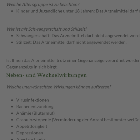
Welche Altersgruppe ist zu beachten?
Kinder und Jugendliche unter 18 Jahren: Das Arzneimittel darf
Was ist mit Schwangerschaft und Stillzeit?
Schwangerschaft: Das Arzneimittel darf nicht angewendet werd
Stillzeit: Das Arzneimittel darf nicht angewendet werden.
Ist Ihnen das Arzneimittel trotz einer Gegenanzeige verordnet worden
Gegenanzeige in sich birgt.
Neben- und Wechselwirkungen
Welche unerwünschten Wirkungen können auftreten?
Virusinfektionen
Rachenentzündung
Anämie (Blutarmut)
Granulozytopenie (Verminderung der Anzahl bestimmter weiße
Appetitlosigkeit
Depressionen
Angstzustände