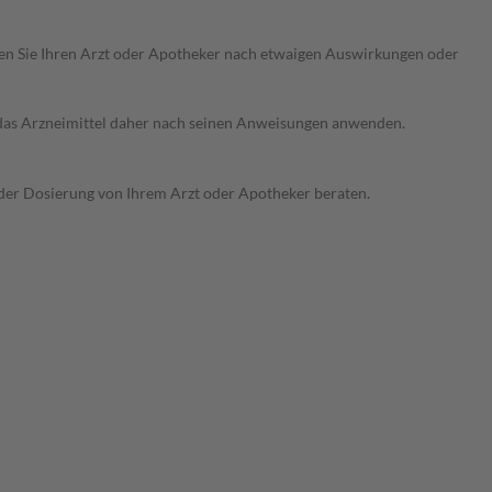
ragen Sie Ihren Arzt oder Apotheker nach etwaigen Auswirkungen oder
e das Arzneimittel daher nach seinen Anweisungen anwenden.
 der Dosierung von Ihrem Arzt oder Apotheker beraten.