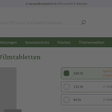
versandkostenfrei
ab 29 € und für E-Rezepte
letzungen
Sonnenschutz
Marken
Themenwelten
Filmtabletten
Sparti
168 St
(7,66 € 
112 St
(7,70 € 
84 St
(7,98 € 