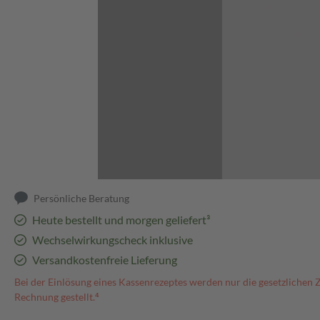
Abbildung kann abweichen
Persönliche Beratung
Heute bestellt und morgen geliefert³
Wechselwirkungscheck inklusive
Versandkostenfreie Lieferung
Bei der Einlösung eines Kassenrezeptes werden nur die gesetzlichen 
Rechnung gestellt.⁴