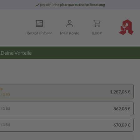
persönliche
pharmazeutische Beratung
Rezept einlösen
Mein Konto
0,00 €
Deine Vorteile
pp
1.287,06 €
/ 1 St)
862,08 €
/ 1 St)
670,09 €
/ 1 St)