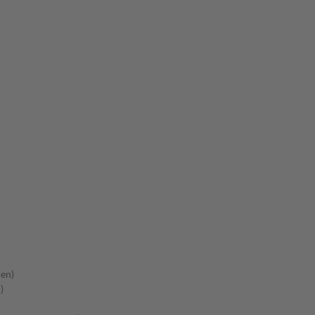
en)
)