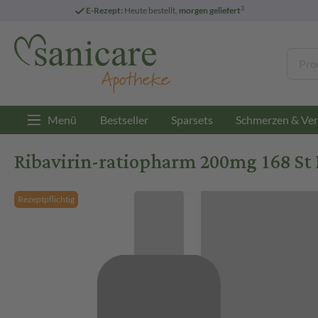
3
E-Rezept:
Heute bestellt,
morgen geliefert
Menü
Bestseller
Sparsets
Schmerzen & Ver
Ribavirin-ratiopharm 200mg 168 St 
Rezeptpflichtig