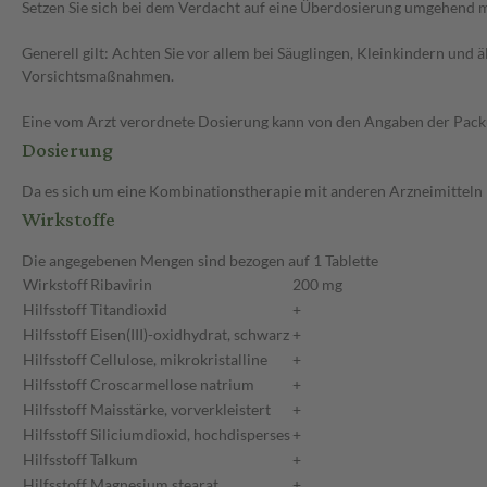
Setzen Sie sich bei dem Verdacht auf eine Überdosierung umgehend m
Generell gilt: Achten Sie vor allem bei Säuglingen, Kleinkindern un
Vorsichtsmaßnahmen.
Eine vom Arzt verordnete Dosierung kann von den Angaben der Packun
Dosierung
Da es sich um eine Kombinationstherapie mit anderen Arzneimitteln h
Wirkstoffe
Die angegebenen Mengen sind bezogen auf 1 Tablette
Wirkstoff
Ribavirin
200 mg
Hilfsstoff
Titandioxid
+
Hilfsstoff
Eisen(III)-oxidhydrat, schwarz
+
Hilfsstoff
Cellulose, mikrokristalline
+
Hilfsstoff
Croscarmellose natrium
+
Hilfsstoff
Maisstärke, vorverkleistert
+
Hilfsstoff
Siliciumdioxid, hochdisperses
+
Hilfsstoff
Talkum
+
Hilfsstoff
Magnesium stearat
+