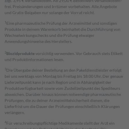
zzgl. 3,95 € Versandkosten. Ab 29,00 € Bestell­wert versand­kosten­
frei. Preisänderungen und Irrtümer vorbehalten. Alle Angebote
und Gratis-Beigaben nur solange der Vorrat reicht.
1
Eine pharmazeutische Prüfung der Arzneimittel und sonstigen
Produkte in deinem Warenkorb beinhaltet die Durchführung von
Wechselwirkungschecks und die Prüfung etwaiger
Anwendungshinweise des Herstellers.
2
Biozidprodukte
vorsichtig verwenden. Vor Gebrauch stets Etikett
und Produktinformationen lesen.
3
Die Übergabe deiner Bestellung an den Paketdienstleister erfolgt
bei uns werktags von Montag bis Freitag bis 18:00 Uhr. Der genaue
Lieferzeitpunkt kann je nach Region und in Abhängigkeit der
Produktverfügbarkeit sowie vom Zustellzeitpunkt des Spediteurs
abweichen. Darüber hinaus können notwendige pharmazeutische
Prüfungen, die zu deiner Arzneimittelsicherheit dienen, die
Lieferfrist um die Dauer der Prüfungen einschließlich Klärungen
verlängern.
4
Für verschreibungspflichtige Medikamente stellt der Arzt ein