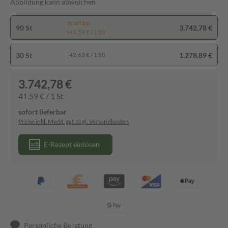
Abbildung kann abweichen
Spartipp
90 St
3.742,78 €
(41,59 € / 1 St)
30 St
1.278,89 €
(42,63 € / 1 St)
3.742,78 €
41,59 € / 1 St
sofort lieferbar
Preise inkl. MwSt. ggf. zzgl. Versandkosten
E-Rezept einlösen
Persönliche Beratung