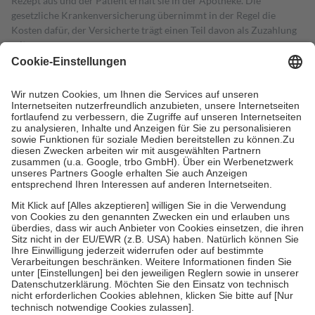
Rezept aus und der Patient erhält sie in der Apotheke. Die
gesetzliche Krankenversicherung übernimmt in der Regel die
Kosten dafür, der Versicherte trägt einen Teil davon als Zuzahlung
mit.
Grundsätzlich leisten Mitglieder Zuzahlungen in Höhe von zehn
Prozent des Abgabepreises,
mindestens
jedoch
fünf Euro
und
höchstens zehn Euro.
Es sind jedoch nie mehr als die tatsächlichen
Kosten der Leistung zu entrichten.
Diese Regeln gelten grundsätzlich auch für Online-Apotheken.
Bei Heilmitteln und häuslicher Krankenpflege beträgt die
Zuzahlung zehn Prozent der Kosten sowie zehn Euro je
Verordnung.
Um das Engagement der Versicherten für ihre eigene Gesundheit zu
stärken und die besondere Stellung der Familie zu unterstützen,
fallen
keine Zuzahlungen
an bei:
• Kindern und Jugendlichen bis zum vollendeten 18. Lebensjahr
mit Ausnahme der Fahrkosten
• Untersuchungen zur Vorsorge und Früherkennung, die von der
GKV getragen werden
• empfohlenen Schutzimpfungen
• Harn- und Blutteststreifen