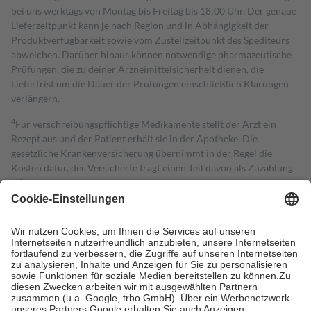
bei uns werktags von Montag bis Freitag bis 18:00 Uhr. Der genaue
Lieferzeitpunkt kann je nach Region und in Abhängigkeit der
Produktverfügbarkeit sowie vom Zustellzeitpunkt des Spediteurs
abweichen. Darüber hinaus können notwendige pharmazeutische
Prüfungen, die zu deiner Arzneimittelsicherheit dienen, die
Lieferfrist um die Dauer der Prüfungen einschließlich Klärungen
verlängern.
4
Für verschreibungspflichtige Medikamente stellt der Arzt ein
Rezept aus und der Patient erhält sie in der Apotheke. Die
gesetzliche Krankenversicherung übernimmt in der Regel die
Kosten dafür, der Versicherte trägt einen Teil davon als Zuzahlung
mit.
Grundsätzlich leisten Mitglieder Zuzahlungen in Höhe von zehn
Prozent des Abgabepreises,
mindestens
jedoch
fünf Euro
und
höchstens zehn Euro.
Es sind jedoch nie mehr als die tatsächlichen
Kosten der Leistung zu entrichten.
Diese Regeln gelten grundsätzlich auch für Online-Apotheken.
Bei Heilmitteln und häuslicher Krankenpflege beträgt die
Zuzahlung zehn Prozent der Kosten sowie zehn Euro je
Verordnung.