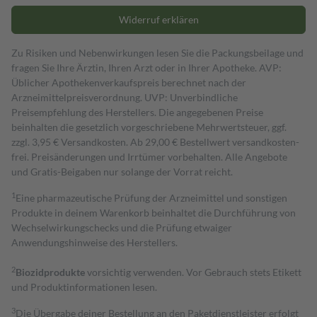
Widerruf erklären
Zu Risiken und Nebenwirkungen lesen Sie die Packungsbeilage und
fragen Sie Ihre Ärztin, Ihren Arzt oder in Ihrer Apotheke. AVP:
Üblicher Apothekenverkaufspreis berechnet nach der
Arzneimittelpreisverordnung. UVP: Unverbindliche
Preisempfehlung des Herstellers. Die angegebenen Preise
beinhalten die gesetzlich vorgeschriebene Mehrwertsteuer, ggf.
zzgl. 3,95 € Versandkosten. Ab 29,00 € Bestell­wert versand­kosten­
frei. Preisänderungen und Irrtümer vorbehalten. Alle Angebote
und Gratis-Beigaben nur solange der Vorrat reicht.
1
Eine pharmazeutische Prüfung der Arzneimittel und sonstigen
Produkte in deinem Warenkorb beinhaltet die Durchführung von
Wechselwirkungschecks und die Prüfung etwaiger
Anwendungshinweise des Herstellers.
2
Biozidprodukte
vorsichtig verwenden. Vor Gebrauch stets Etikett
und Produktinformationen lesen.
3
Die Übergabe deiner Bestellung an den Paketdienstleister erfolgt