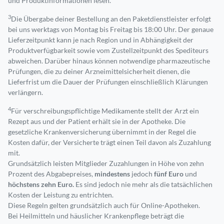
und Produktinformationen lesen.
3
Die Übergabe deiner Bestellung an den Paketdienstleister erfolgt
bei uns werktags von Montag bis Freitag bis 18:00 Uhr. Der genaue
Lieferzeitpunkt kann je nach Region und in Abhängigkeit der
Produktverfügbarkeit sowie vom Zustellzeitpunkt des Spediteurs
abweichen. Darüber hinaus können notwendige pharmazeutische
Prüfungen, die zu deiner Arzneimittelsicherheit dienen, die
Lieferfrist um die Dauer der Prüfungen einschließlich Klärungen
verlängern.
4
Für verschreibungspflichtige Medikamente stellt der Arzt ein
Rezept aus und der Patient erhält sie in der Apotheke. Die
gesetzliche Krankenversicherung übernimmt in der Regel die
Kosten dafür, der Versicherte trägt einen Teil davon als Zuzahlung
mit.
Grundsätzlich leisten Mitglieder Zuzahlungen in Höhe von zehn
Prozent des Abgabepreises,
mindestens
jedoch
fünf Euro
und
höchstens zehn Euro.
Es sind jedoch nie mehr als die tatsächlichen
Kosten der Leistung zu entrichten.
Diese Regeln gelten grundsätzlich auch für Online-Apotheken.
Bei Heilmitteln und häuslicher Krankenpflege beträgt die