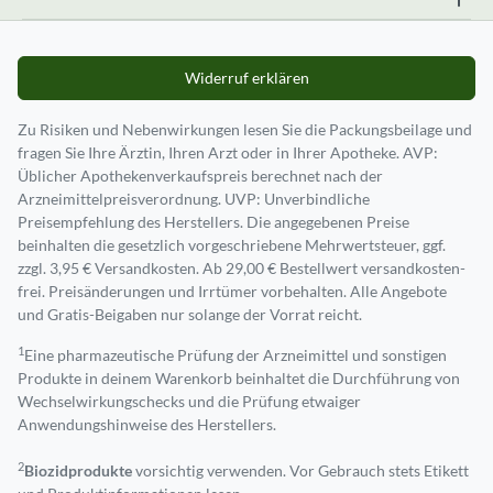
Widerruf erklären
Zu Risiken und Nebenwirkungen lesen Sie die Packungsbeilage und
fragen Sie Ihre Ärztin, Ihren Arzt oder in Ihrer Apotheke. AVP:
Üblicher Apothekenverkaufspreis berechnet nach der
Arzneimittelpreisverordnung. UVP: Unverbindliche
Preisempfehlung des Herstellers. Die angegebenen Preise
beinhalten die gesetzlich vorgeschriebene Mehrwertsteuer, ggf.
zzgl. 3,95 € Versandkosten. Ab 29,00 € Bestell­wert versand­kosten­
frei. Preisänderungen und Irrtümer vorbehalten. Alle Angebote
und Gratis-Beigaben nur solange der Vorrat reicht.
1
Eine pharmazeutische Prüfung der Arzneimittel und sonstigen
Produkte in deinem Warenkorb beinhaltet die Durchführung von
Wechselwirkungschecks und die Prüfung etwaiger
Anwendungshinweise des Herstellers.
2
Biozidprodukte
vorsichtig verwenden. Vor Gebrauch stets Etikett