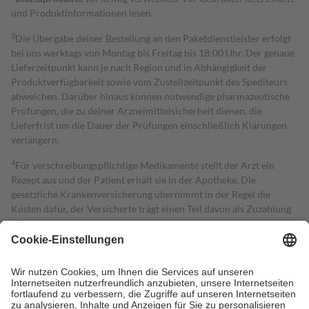
und Produktinformationen lesen.
3
Die Übergabe deiner Bestellung an den Paketdienstleister erfolgt
bei uns werktags von Montag bis Freitag bis 18:00 Uhr. Der genaue
Lieferzeitpunkt kann je nach Region und in Abhängigkeit der
Produktverfügbarkeit sowie vom Zustellzeitpunkt des Spediteurs
abweichen. Darüber hinaus können notwendige pharmazeutische
Prüfungen, die zu deiner Arzneimittelsicherheit dienen, die
Lieferfrist um die Dauer der Prüfungen einschließlich Klärungen
verlängern.
4
Für verschreibungspflichtige Medikamente stellt der Arzt ein
Rezept aus und der Patient erhält sie in der Apotheke. Die
gesetzliche Krankenversicherung übernimmt in der Regel die
Kosten dafür, der Versicherte trägt einen Teil davon als Zuzahlung
mit.
Grundsätzlich leisten Mitglieder Zuzahlungen in Höhe von zehn
Prozent des Abgabepreises,
mindestens
jedoch
fünf Euro
und
höchstens zehn Euro.
Es sind jedoch nie mehr als die tatsächlichen
Kosten der Leistung zu entrichten.
Diese Regeln gelten grundsätzlich auch für Online-Apotheken.