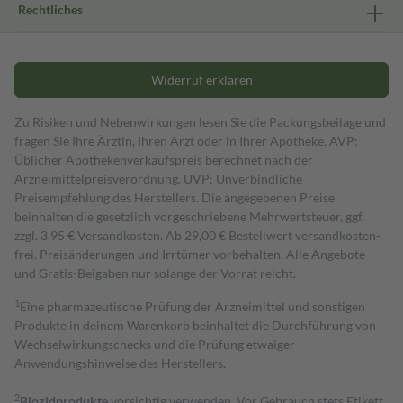
Rechtliches
Widerruf erklären
Zu Risiken und Nebenwirkungen lesen Sie die Packungsbeilage und
fragen Sie Ihre Ärztin, Ihren Arzt oder in Ihrer Apotheke. AVP:
Üblicher Apothekenverkaufspreis berechnet nach der
Arzneimittelpreisverordnung. UVP: Unverbindliche
Preisempfehlung des Herstellers. Die angegebenen Preise
beinhalten die gesetzlich vorgeschriebene Mehrwertsteuer, ggf.
zzgl. 3,95 € Versandkosten. Ab 29,00 € Bestell­wert versand­kosten­
frei. Preisänderungen und Irrtümer vorbehalten. Alle Angebote
und Gratis-Beigaben nur solange der Vorrat reicht.
1
Eine pharmazeutische Prüfung der Arzneimittel und sonstigen
Produkte in deinem Warenkorb beinhaltet die Durchführung von
Wechselwirkungschecks und die Prüfung etwaiger
Anwendungshinweise des Herstellers.
2
Biozidprodukte
vorsichtig verwenden. Vor Gebrauch stets Etikett