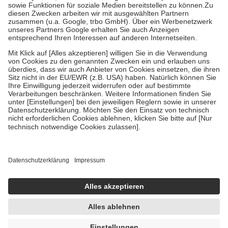
Bei Heilmitteln und häuslicher Krankenpflege beträgt die
Zuzahlung zehn Prozent der Kosten sowie zehn Euro je
Verordnung.
Um das Engagement der Versicherten für ihre eigene Gesundheit zu
stärken und die besondere Stellung der Familie zu unterstützen,
fallen
keine Zuzahlungen
an bei:
• Kindern und Jugendlichen bis zum vollendeten 18. Lebensjahr
mit Ausnahme der Fahrkosten
• Untersuchungen zur Vorsorge und Früherkennung, die von der
GKV getragen werden
• empfohlenen Schutzimpfungen
• Harn- und Blutteststreifen
Wir nutzen Trusted Shops als unabhängigen Dienstleister für die
Einholung von Bewertungen. Trusted Shops hat Maßnahmen
getroffen, um sicherzustellen, dass es sich um echte Bewertungen
handelt. Mehr Informationen findest du hier:
https://help.etrusted.com/hc/de/articles/4419944605341
Einige Bilder und Inhalte wurden unter Zuhilfenahme künstlicher
Intelligenz erstellt.