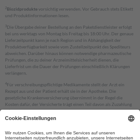
2
Biozidprodukte
vorsichtig verwenden. Vor Gebrauch stets Etikett
und Produktinformationen lesen.
3
Die Übergabe deiner Bestellung an den Paketdienstleister erfolgt
bei uns werktags von Montag bis Freitag bis 18:00 Uhr. Der genaue
Lieferzeitpunkt kann je nach Region und in Abhängigkeit der
Produktverfügbarkeit sowie vom Zustellzeitpunkt des Spediteurs
abweichen. Darüber hinaus können notwendige pharmazeutische
Prüfungen, die zu deiner Arzneimittelsicherheit dienen, die
Lieferfrist um die Dauer der Prüfungen einschließlich Klärungen
verlängern.
4
Für verschreibungspflichtige Medikamente stellt der Arzt ein
Rezept aus und der Patient erhält sie in der Apotheke. Die
gesetzliche Krankenversicherung übernimmt in der Regel die
Kosten dafür, der Versicherte trägt einen Teil davon als Zuzahlung
mit.
Grundsätzlich leisten Mitglieder Zuzahlungen in Höhe von zehn
Prozent des Abgabepreises,
mindestens
jedoch
fünf Euro
und
höchstens zehn Euro.
Es sind jedoch nie mehr als die tatsächlichen
Kosten der Leistung zu entrichten.