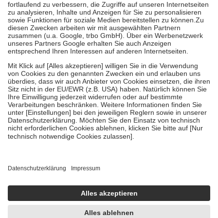
Diese Regeln gelten grundsätzlich auch für Online-Apotheken.
Bei Heilmitteln und häuslicher Krankenpflege beträgt die
Zuzahlung zehn Prozent der Kosten sowie zehn Euro je
Verordnung.
Um das Engagement der Versicherten für ihre eigene Gesundheit zu
stärken und die besondere Stellung der Familie zu unterstützen,
fallen
keine Zuzahlungen
an bei:
• Kindern und Jugendlichen bis zum vollendeten 18. Lebensjahr
mit Ausnahme der Fahrkosten
• Untersuchungen zur Vorsorge und Früherkennung, die von der
GKV getragen werden
• empfohlenen Schutzimpfungen
• Harn- und Blutteststreifen
Wir nutzen Trusted Shops als unabhängigen Dienstleister für die
Einholung von Bewertungen. Trusted Shops hat Maßnahmen
getroffen, um sicherzustellen, dass es sich um echte Bewertungen
handelt. Mehr Informationen findest du hier:
https://help.etrusted.com/hc/de/articles/4419944605341
Einige Bilder und Inhalte wurden unter Zuhilfenahme künstlicher
Intelligenz erstellt.