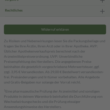
Rechtliches
Widerruf erklären
Zu Risiken und Nebenwirkungen lesen Sie die Packungsbeilage und
fragen Sie Ihre Ärztin, Ihren Arzt oder in Ihrer Apotheke. AVP:
Üblicher Apothekenverkaufspreis berechnet nach der
Arzneimittelpreisverordnung. UVP: Unverbindliche
Preisempfehlung des Herstellers. Die angegebenen Preise
beinhalten die gesetzlich vorgeschriebene Mehrwertsteuer, ggf.
zzgl. 3,95 € Versandkosten. Ab 29,00 € Bestell­wert versand­kosten­
frei. Preisänderungen und Irrtümer vorbehalten. Alle Angebote
und Gratis-Beigaben nur solange der Vorrat reicht.
1
Eine pharmazeutische Prüfung der Arzneimittel und sonstigen
Produkte in deinem Warenkorb beinhaltet die Durchführung von
Wechselwirkungschecks und die Prüfung etwaiger
Anwendungshinweise des Herstellers.