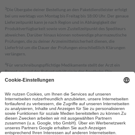
3
Die Übergabe deiner Bestellung an den Paketdienstleister erfolgt
bei uns werktags von Montag bis Freitag bis 18:00 Uhr. Der genaue
Lieferzeitpunkt kann je nach Region und in Abhängigkeit der
Produktverfügbarkeit sowie vom Zustellzeitpunkt des Spediteurs
abweichen. Darüber hinaus können notwendige pharmazeutische
Prüfungen, die zu deiner Arzneimittelsicherheit dienen, die
Lieferfrist um die Dauer der Prüfungen einschließlich Klärungen
verlängern.
4
Für verschreibungspflichtige Medikamente stellt der Arzt ein
Rezept aus und der Patient erhält sie in der Apotheke. Die
gesetzliche Krankenversicherung übernimmt in der Regel die
Kosten dafür, der Versicherte trägt einen Teil davon als Zuzahlung
mit.
Grundsätzlich leisten Mitglieder Zuzahlungen in Höhe von zehn
Prozent des Abgabepreises,
mindestens
jedoch
fünf Euro
und
höchstens zehn Euro.
Es sind jedoch nie mehr als die tatsächlichen
Kosten der Leistung zu entrichten.
Diese Regeln gelten grundsätzlich auch für Online-Apotheken.
Bei Heilmitteln und häuslicher Krankenpflege beträgt die
Zuzahlung zehn Prozent der Kosten sowie zehn Euro je