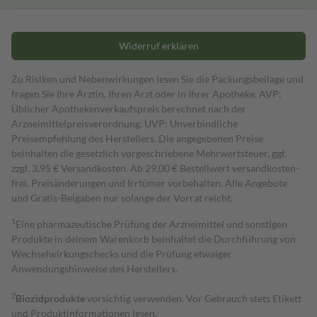
Widerruf erklären
Zu Risiken und Nebenwirkungen lesen Sie die Packungsbeilage und
fragen Sie Ihre Ärztin, Ihren Arzt oder in Ihrer Apotheke. AVP:
Üblicher Apothekenverkaufspreis berechnet nach der
Arzneimittelpreisverordnung. UVP: Unverbindliche
Preisempfehlung des Herstellers. Die angegebenen Preise
beinhalten die gesetzlich vorgeschriebene Mehrwertsteuer, ggf.
zzgl. 3,95 € Versandkosten. Ab 29,00 € Bestell­wert versand­kosten­
frei. Preisänderungen und Irrtümer vorbehalten. Alle Angebote
und Gratis-Beigaben nur solange der Vorrat reicht.
1
Eine pharmazeutische Prüfung der Arzneimittel und sonstigen
Produkte in deinem Warenkorb beinhaltet die Durchführung von
Wechselwirkungschecks und die Prüfung etwaiger
Anwendungshinweise des Herstellers.
2
Biozidprodukte
vorsichtig verwenden. Vor Gebrauch stets Etikett
und Produktinformationen lesen.